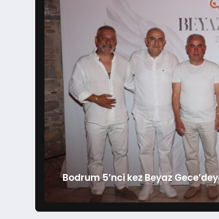
Bodrum 5’nci kez Beyaz Gece’dey