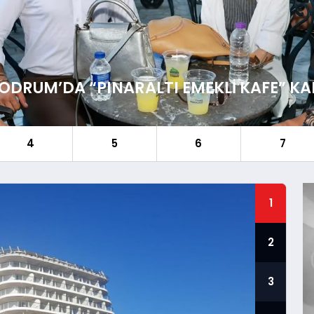
 BODRUM’DA “PINARALTI EMEKLI KAFE” KA
4
5
6
7
1
2
3