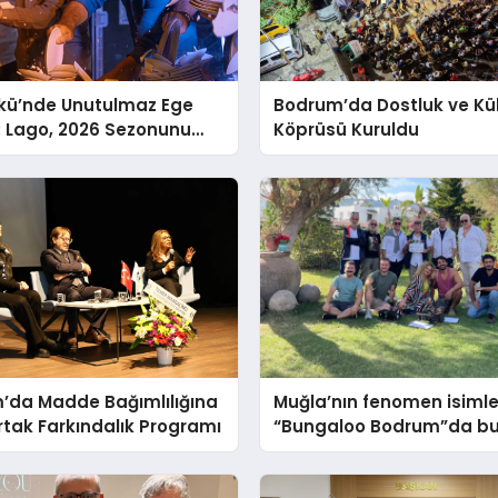
kü’nde Unutulmaz Ege
Bodrum’da Dostluk ve Kül
: Lago, 2026 Sezonunu
Köprüsü Kuruldu
rtis ile Açtı
’da Madde Bağımlılığına
Muğla’nın fenomen isimle
rtak Farkındalık Programı
“Bungaloo Bodrum”da bu