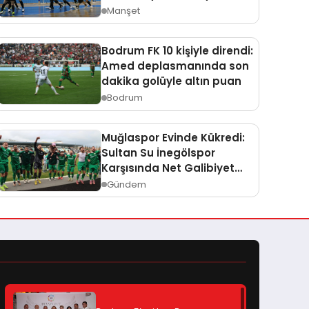
Manşet
Bodrum FK 10 kişiyle direndi:
Amed deplasmanında son
dakika golüyle altın puan
Bodrum
Muğlaspor Evinde Kükredi:
Sultan Su İnegölspor
Karşısında Net Galibiyet
(3-0)
Gündem