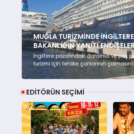
MUĞLA TURIZMINDE İNGILTERE 
BAKANLIĞIN YANITI ENDIŞELE
İngiltere pazarındaki daralma ve peş p
turizmi için tehlike çanlarının çalmasına 
EDİTÖRÜN SEÇİMİ