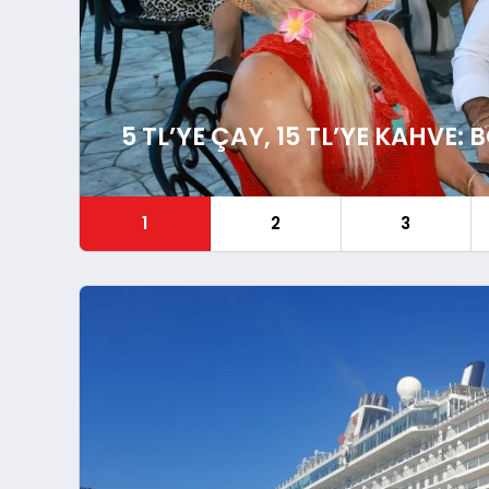
5 TL’YE ÇAY, 15 TL’YE KAHVE:
1
2
3