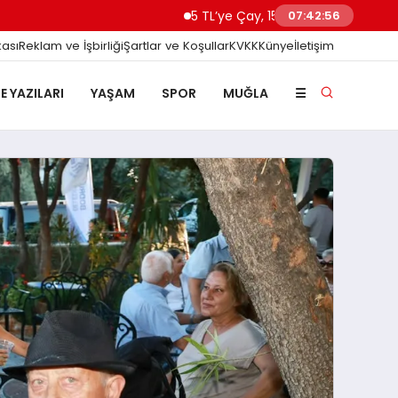
5 TL’ye Çay, 15 TL’ye Kahve: Bodrum’da “Pınaraltı Eme
07:42:58
kası
Reklam ve İşbirliği
Şartlar ve Koşullar
KVKK
Künye
İletişim
E YAZILARI
YAŞAM
SPOR
MUĞLA
☰