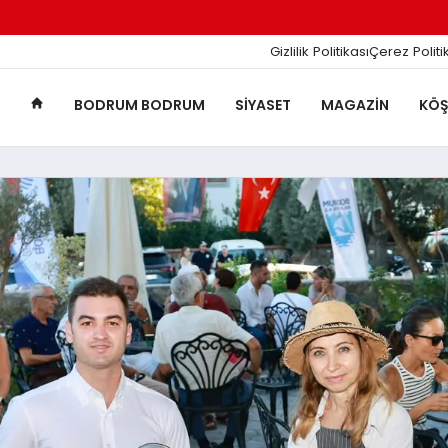
Gizlilik Politikası
Çerez Politi
BODRUM BODRUM
SIYASET
MAGAZIN
KÖŞ