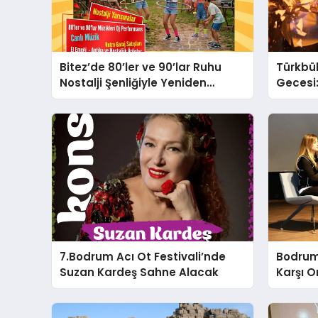
Bitez’de 80’ler ve 90’lar Ruhu
Türkbü
Nostalji Şenliğiyle Yeniden
Gecesi
Canlanıyor!
Yorgo Ke
7.Bodrum Acı Ot Festivali’nde
Bodrum
Suzan Kardeş Sahne Alacak
Karşı O