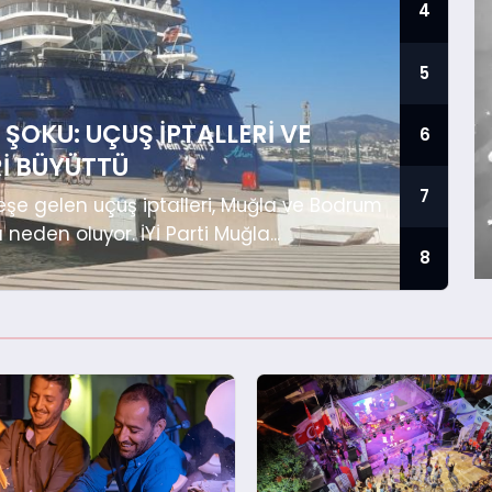
4
5
ŞOKU: UÇUŞ İPTALLERI VE
6
RI BÜYÜTTÜ
7
eşe gelen uçuş iptalleri, Muğla ve Bodrum
neden oluyor. İYİ Parti Muğla...
8