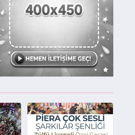
SEYDIKEMER’DE YANGIN! KÖYLER TAHLIY
BOŞALTILDI!
Muğla’nın Seydikemer ilçesinde sabah saatlerinde b
şiddetiyle ormanlık alana sıçrayan yangınla müca
ediyor. Seydikemer Bayır Mahallesi'nde zirai alanda 
nedenle çıkan yangın, rüzgarın etkisiyle kısa sürede g
Bölgeden gelen son dakika bilgileri, alevleri kontrol a
hem havadan hem de karadan seferber olduğunu or