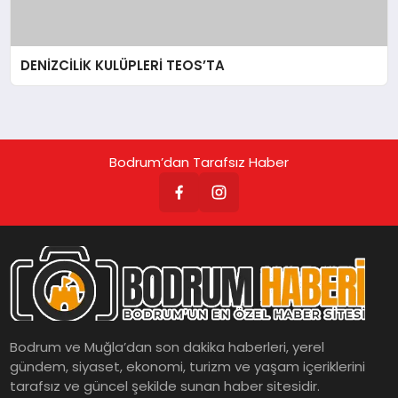
DENİZCİLİK KULÜPLERİ TEOS’TA
Bodrum’dan Tarafsız Haber
Bodrum ve Muğla’dan son dakika haberleri, yerel
gündem, siyaset, ekonomi, turizm ve yaşam içeriklerini
tarafsız ve güncel şekilde sunan haber sitesidir.