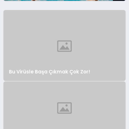
vizesi süreçlerinde yaşadığı sıkıntılar,
tatil destinasyonlarındaki tercihleri
değiştirdi. Kısa bir süre önce Türk
vatandaşlarına vize uygulamasını
kaldıran Mısır’ın 12 ay deniz ve güneş
keyfi vadeden incisi Hurghada,
tatilcilerin yeni gözdesi oldu.
Gitmeklazım.com Genel Müdürü Serdar
Şahin, hem yakın olması...
Bu Virüsle Başa Çıkmak Çok Zor!