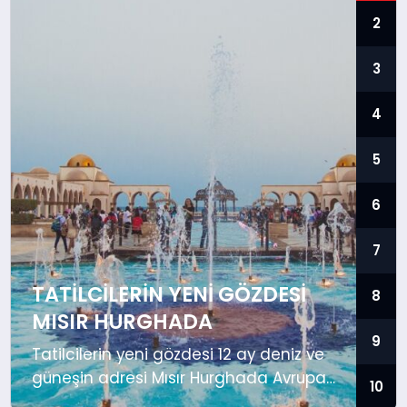
2
KÖŞE YAZILARI
3
YAŞAM
4
5
SPOR
6
MUĞLA
7
TATILCILERIN YENI GÖZDESI
8
MISIR HURGHADA
☰
9
Tatilcilerin yeni gözdesi 12 ay deniz ve
güneşin adresi Mısır Hurghada Avrupa
10
ülkelerine gitmek isteyenlerin Schengen