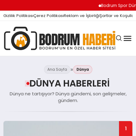
Bodrum Spor Dünyas
Gizlilik Politikası
Çerez Politikası
Reklam ve İşbirliği
Şartlar ve Koşullar
Ana Sayfa
Dünya
DÜNYA HABERLERI
BODRUM BODRUM
Dünya ne tartışıyor? Dünya gündemi, son gelişmeler,
gündem.
SIYASET
1
MAGAZIN