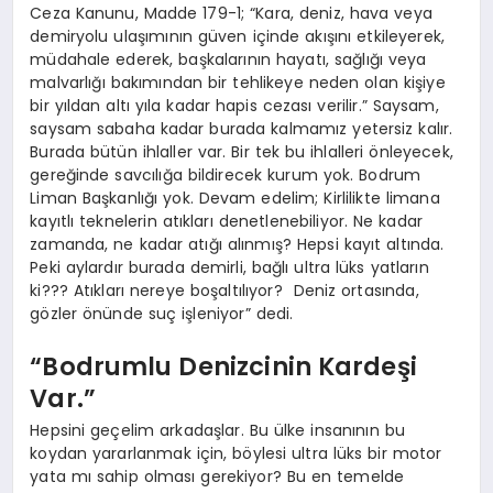
Ceza Kanunu, Madde 179-1; “Kara, deniz, hava veya
demiryolu ulaşımının güven içinde akışını etkileyerek,
müdahale ederek, başkalarının hayatı, sağlığı veya
malvarlığı bakımından bir tehlikeye neden olan kişiye
bir yıldan altı yıla kadar hapis cezası verilir.” Saysam,
saysam sabaha kadar burada kalmamız yetersiz kalır.
Burada bütün ihlaller var. Bir tek bu ihlalleri önleyecek,
gereğinde savcılığa bildirecek kurum yok. Bodrum
Liman Başkanlığı yok. Devam edelim; Kirlilikte limana
kayıtlı teknelerin atıkları denetlenebiliyor. Ne kadar
zamanda, ne kadar atığı alınmış? Hepsi kayıt altında.
Peki aylardır burada demirli, bağlı ultra lüks yatların
ki??? Atıkları nereye boşaltılıyor? Deniz ortasında,
gözler önünde suç işleniyor” dedi.
“Bodrumlu Denizcinin Kardeşi
Var.”
Hepsini geçelim arkadaşlar. Bu ülke insanının bu
koydan yararlanmak için, böylesi ultra lüks bir motor
yata mı sahip olması gerekiyor? Bu en temelde