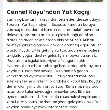
Cennet Koyu’ndan Yat Kaçışı
Basın açıklamasının ardından tekneden denize atlayan
Bodrum Yurttaş İnisiyatifi Sözcüsü Karahan karaya
vurmuş atıklardan atıklardan onlarca halatı boynuna
dolayarak ve torbalar dolusu plastik atığı da eline
alarak geldikleri teknelerden birisine yüzdü. Atıkları
tekneye çıkardığındaysa doğal olarak trajik görüntüler
oluştu. Koyda tatile gelmiş yurttaşlardan eylemcilere
alkışlarla yoğun destek geldi. Eylem boyunca sık sık;
“Bodrum’da İşgalci İstemiyoruz” sloganı atıldı.
Eylemdeki en dikkat çekici gelişmelerden birisi aylardır
koyda bulunan çok sayıda lüks yatın bölgeden
kaçarcasına ayrılması oldu. Bazı yatlarda koyu terk
ederken tekne isimlerini brandalarla kapattılar. Koydan
demir alan yatlardan bir yurttaş; “Kimse bize burada
uzun süre kalamayacağımızı söylemedi. Bize bir
uyarıda bulunmadı. Bize suçlu muamelesi yapılmasını
kabul etmiyorum. Haziran başında geldiğimiz bu güzel
koydan böyle ayrılmayı istemezdik” dedi.