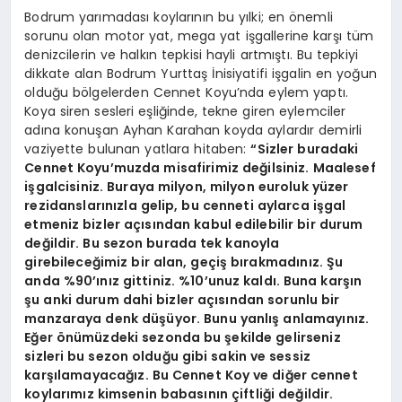
Bodrum yarımadası koylarının bu yılki; en önemli
sorunu olan motor yat, mega yat işgallerine karşı tüm
denizcilerin ve halkın tepkisi hayli artmıştı. Bu tepkiyi
dikkate alan Bodrum Yurttaş İnisiyatifi işgalin en yoğun
olduğu bölgelerden Cennet Koyu’nda eylem yaptı.
Koya siren sesleri eşliğinde, tekne giren eylemciler
adına konuşan Ayhan Karahan koyda aylardır demirli
vaziyette bulunan yatlara hitaben:
“Sizler buradaki
Cennet Koyu’muzda misafirimiz değilsiniz. Maalesef
işgalcisiniz. Buraya milyon, milyon euroluk yüzer
rezidanslarınızla gelip, bu cenneti aylarca işgal
etmeniz bizler açısından kabul edilebilir bir durum
değildir. Bu sezon burada tek kanoyla
girebileceğimiz bir alan, geçiş bırakmadınız. Şu
anda %90’ınız gittiniz. %10’unuz kaldı. Buna karşın
şu anki durum dahi bizler açısından sorunlu bir
manzaraya denk düşüyor. Bunu yanlış anlamayınız.
Eğer önümüzdeki sezonda bu şekilde gelirseniz
sizleri bu sezon olduğu gibi sakin ve sessiz
karşılamayacağız. Bu Cennet Koy ve diğer cennet
koylarımız kimsenin babasının çiftliği değildir.