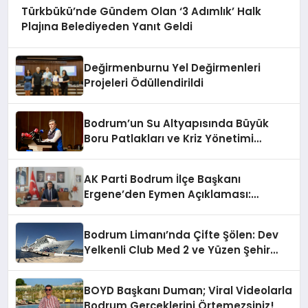
Türkbükü’nde Gündem Olan ‘3 Adımlık’ Halk
Plajına Belediyeden Yanıt Geldi
Değirmenburnu Yel Değirmenleri
Projeleri Ödüllendirildi
Bodrum’un Su Altyapısında Büyük
Boru Patlakları ve Kriz Yönetimi
Geride Kalıyor
AK Parti Bodrum İlçe Başkanı
Ergene’den Eymen Açıklaması:
“Yardım Kampanyasının Siyasi
Malzeme Yapılmasını Kınıyorum”
Bodrum Limanı’nda Çifte Şölen: Dev
Yelkenli Club Med 2 ve Yüzen Şehir
Aroya Geldi!
BOYD Başkanı Duman; Viral Videolarla
Bodrum Gerçeklerini Örtemezsiniz!