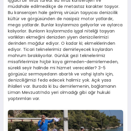
işgalci bir virüs türedi. Bu virüs kanserojen ve
müdahale edilmedikçe de metastaz karakter taşıyor.
Bu kanserojen hale gelmiş virüsün taşıyıcısı denizcilik
kültür ve görgüsünden de nasipsiz motor yatlardır,
mega yatlardır. Bunlar koylarımıza geliyorlar ve aylarca
kalıyorlar. Bunların koylarımızda işgal niteliği taşıyan
varlıkları ekmeğini denizden yiyen denizcilerimizi
derinden mağdur ediyor. O kadar ki; ekmeklerinden
ediyor. Ticari teknelerimiz demirleyecek koylardan
mahrum bırakılıyorlar. Günlük gezi teknelerimiz
misafirlerimize hiçbir koya girmeden-demirlemeden,
sürekli seyir halinde mi hizmet verecekler? 3-5
görgüsüz sermayedarın abartılı ve vahşi iştahı için,
denizciliğimizi feda edecek halimiz yok. Açık yasa
ihlalleri var. Burada ki bu demirlemenin, bağlamanın
Liman Mevzuatı’nda yeri olmadığı gibi ağır hukuki
yaptırımları var.