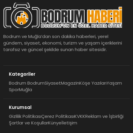
Bodrum ve Muğla’dan son dakika haberleri, yerel
gündem, siyaset, ekonomi, turizm ve yaşam içeriklerini
tarafsız ve güncel şekilde sunan haber sitesidir.
Kategoriler
Bodrum Bodrum
Siyaset
Magazin
Köşe Yazıları
Yaşam
Spor
Muğla
Kurumsal
Gizlilik Politikası
Çerez Politikası
KVKK
Reklam ve İşbirliği
Şartlar ve Koşullar
Künye
İletişim