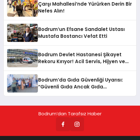
Çarşı Mahallesi’nde Yürürken Derin Bir
Nefes Alın!
Bodrum’un Efsane Sandalet Ustası
Mustafa Bostancı Vefat Etti
Bodrum Devlet Hastanesi Şikayet
Rekoru Kırıyor! Acil Servis, Hijyen ve
Yoğunluk Tepki Çekiyor!
Bodrum’da Gıda Güvenliği Uyarısı:
“Güvenli Gıda Ancak Gıda
Mühendisiyle Mümkün”
Bodrum’dan Tarafsız Haber