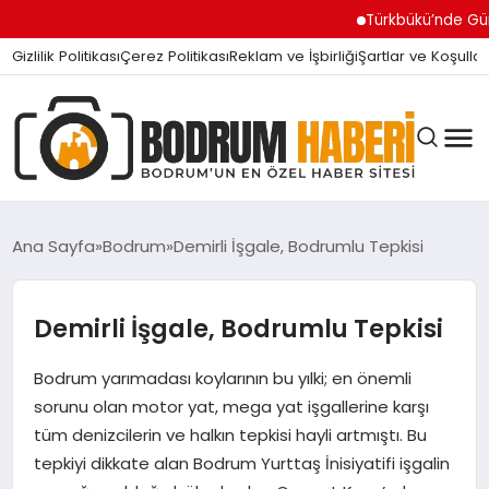
Türkbükü’nde Gündem Olan 
Gizlilik Politikası
Çerez Politikası
Reklam ve İşbirliği
Şartlar ve Koşullar
Ana Sayfa
Bodrum
Demirli İşgale, Bodrumlu Tepkisi
BODRUM BODRUM
Demirli İşgale, Bodrumlu Tepkisi
Bodrum yarımadası koylarının bu yılki; en önemli
SIYASET
sorunu olan motor yat, mega yat işgallerine karşı
tüm denizcilerin ve halkın tepkisi hayli artmıştı. Bu
MAGAZIN
tepkiyi dikkate alan Bodrum Yurttaş İnisiyatifi işgalin