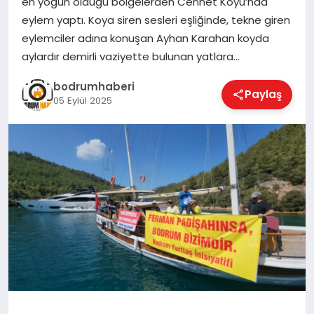
en yoğun olduğu bölgelerden Cennet Koyu’nda
eylem yaptı. Koya siren sesleri eşliğinde, tekne giren
KÖŞE YAZILARI
eylemciler adına konuşan Ayhan Karahan koyda
aylardır demirli vaziyette bulunan yatlara…
bodrumhaberi
YAŞAM
Paylaş
05 Eylül 2025
SPOR
MUĞLA
☰