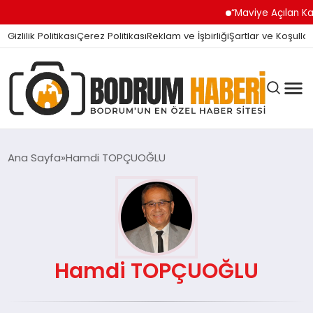
“Maviye Açılan Kapı
Gizlilik Politikası
Çerez Politikası
Reklam ve İşbirliği
Şartlar ve Koşullar
Ana Sayfa
Hamdi TOPÇUOĞLU
BODRUM BODRUM
SIYASET
Hamdi TOPÇUOĞLU
MAGAZIN