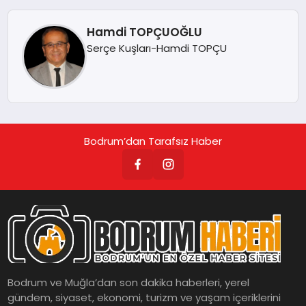
Hamdi TOPÇUOĞLU
KÖŞE YAZILARI
Serçe Kuşları-Hamdi TOPÇU
YAŞAM
SPOR
Bodrum’dan Tarafsız Haber
MUĞLA
☰
Bodrum ve Muğla’dan son dakika haberleri, yerel
gündem, siyaset, ekonomi, turizm ve yaşam içeriklerini