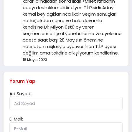
kararı alındıkdan sonra ilkdir <Millet itifakının
adayı desteklemelidir diyen T.İ.P.sidir.Aday
kemal bey açıklanınca ilkdir Seçim sonuçları
netleşdikden sonra ve hala devamla
kendisine Bir Milyon üstü oy veren
seçmenlerine ilçe il yöneticilerine ve üyelerine
adeta saat başı 28 Mayıs ın önemine
hatırlatan msjlarıyla uyarıyor.İnan T.İ.P üyesi
değilim ama takdirle alkışlıyorum kendilerine.
18 Mayıs 2023
Yorum Yap
Ad Soyad:
E-Mail: