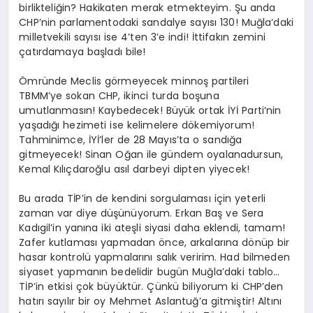
birlikteliğin? Hakikaten merak etmekteyim. Şu anda
CHP’nin parlamentodaki sandalye sayısı 130! Muğla’daki
milletvekili sayısı ise 4’ten 3’e indi! İttifakın zemini
çatırdamaya başladı bile!
Ömründe Meclis görmeyecek minnoş partileri
TBMM’ye sokan CHP, ikinci turda boşuna
umutlanmasın! Kaybedecek! Büyük ortak İYİ Parti’nin
yaşadığı hezimeti ise kelimelere dökemiyorum!
Tahminimce, İYİ’ler de 28 Mayıs’ta o sandığa
gitmeyecek! Sinan Oğan ile gündem oyalanadursun,
Kemal Kılıçdaroğlu asıl darbeyi dipten yiyecek!
Bu arada TİP’in de kendini sorgulaması için yeterli
zaman var diye düşünüyorum. Erkan Baş ve Sera
Kadıgil’in yanına iki ateşli siyasi daha eklendi, tamam!
Zafer kutlaması yapmadan önce, arkalarına dönüp bir
hasar kontrolü yapmalarını salık veririm. Had bilmeden
siyaset yapmanın bedelidir bugün Muğla’daki tablo…
TİP’in etkisi çok büyüktür. Çünkü biliyorum ki CHP’den
hatırı sayılır bir oy Mehmet Aslantuğ’a gitmiştir! Altını