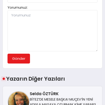
Yorumunuz:
Gönder
Yazarın Diğer Yazıları
Selda ÖZTÜRK
BİTEZ’DE MESELE BAŞKA! MUÇEV’İN YENİ
ADIYLA MASAYA OTURMAK KİME YARAR?