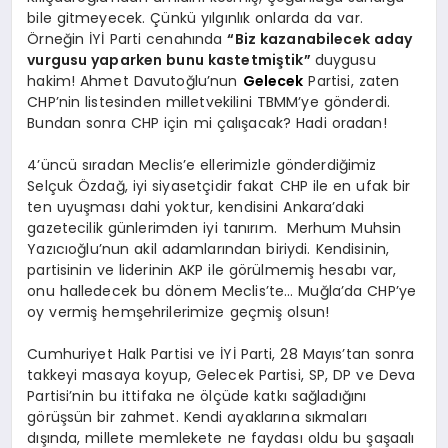
bile gitmeyecek. Çünkü yılgınlık onlarda da var.
Örneğin İYİ Parti cenahında
“Biz kazanabilecek aday
vurgusu yaparken bunu kastetmiştik”
duygusu
hakim! Ahmet Davutoğlu’nun
Gelecek
Partisi, zaten
CHP’nin listesinden milletvekilini TBMM’ye gönderdi.
Bundan sonra CHP için mi çalışacak? Hadi oradan!
4’üncü sıradan Meclis’e ellerimizle gönderdiğimiz
Selçuk Özdağ, iyi siyasetçidir fakat CHP ile en ufak bir
ten uyuşması dahi yoktur, kendisini Ankara’daki
gazetecilik günlerimden iyi tanırım. Merhum Muhsin
Yazıcıoğlu’nun akil adamlarından biriydi. Kendisinin,
partisinin ve liderinin AKP ile görülmemiş hesabı var,
onu halledecek bu dönem Meclis’te… Muğla’da CHP’ye
oy vermiş hemşehrilerimize geçmiş olsun!
Cumhuriyet Halk Partisi ve İYİ Parti, 28 Mayıs’tan sonra
takkeyi masaya koyup, Gelecek Partisi, SP, DP ve Deva
Partisi’nin bu ittifaka ne ölçüde katkı sağladığını
görüşsün bir zahmet. Kendi ayaklarına sıkmaları
dışında, millete memlekete ne faydası oldu bu şaşaalı