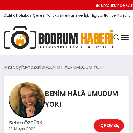
Türkbükü’nde Gündem
Gizlilik Politikası
Çerez Politikası
Reklam ve İşbirliği
Şartlar ve Koşullar
Ana Sayfa
Yazarlar
BENİM HÂLÂ UMUDUM YOK!
BODRUM BODRUM
BENİM HÂLÂ UMUDUM
YOK!
SIYASET
Selda ÖZTÜRK
Paylaş
MAGAZIN
18 Mayıs 2023