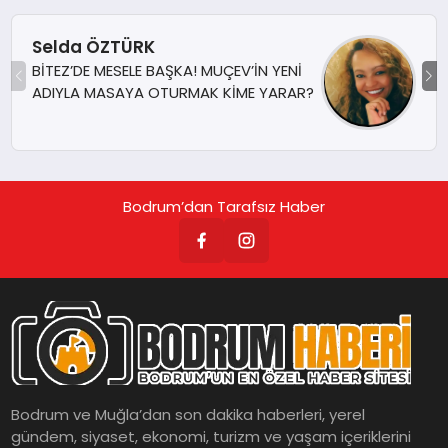
Selda ÖZTÜRK
BİTEZ’DE MESELE BAŞKA! MUÇEV’İN YENİ
ADIYLA MASAYA OTURMAK KİME YARAR?
Bodrum’dan Tarafsız Haber
Bodrum ve Muğla’dan son dakika haberleri, yerel
gündem, siyaset, ekonomi, turizm ve yaşam içeriklerini