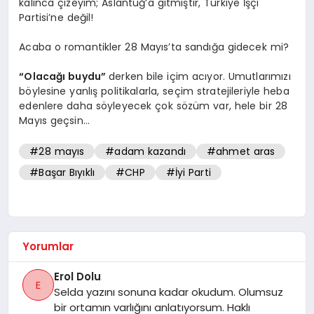
kalınca çizeyim; Aslantuğ’a gitmiştir, Türkiye İşçi
Partisi’ne değil!
Acaba o romantikler 28 Mayıs’ta sandığa gidecek mi?
“Olacağı buydu”
derken bile içim acıyor. Umutlarımızı
böylesine yanlış politikalarla, seçim stratejileriyle heba
edenlere daha söyleyecek çok sözüm var, hele bir 28
Mayıs geçsin…
#28 mayıs
#adam kazandı
#ahmet aras
#Başar Bıyıklı
#CHP
#İyi Parti
Yorumlar
Erol Dolu
E
Selda yazını sonuna kadar okudum. Olumsuz
bir ortamın varlığını anlatıyorsum. Haklı