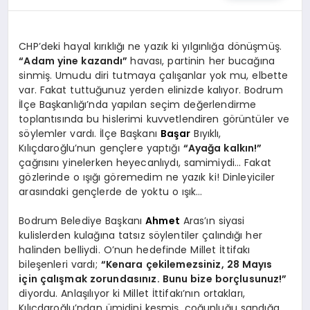
KÖŞE YAZILARI
CHP’deki hayal kırıklığı ne yazık ki yılgınlığa dönüşmüş.
“Adam yine kazandı”
havası, partinin her bucağına
sinmiş. Umudu diri tutmaya çalışanlar yok mu, elbette
YAŞAM
var. Fakat tuttuğunuz yerden elinizde kalıyor. Bodrum
İlçe Başkanlığı’nda yapılan seçim değerlendirme
toplantısında bu hislerimi kuvvetlendiren görüntüler ve
söylemler vardı. İlçe Başkanı
Başar
Bıyıklı,
SPOR
Kılıçdaroğlu’nun gençlere yaptığı
“Ayağa kalkın!”
çağrısını yinelerken heyecanlıydı, samimiydi… Fakat
gözlerinde o ışığı göremedim ne yazık ki! Dinleyiciler
MUĞLA
arasındaki gençlerde de yoktu o ışık…
Bodrum Belediye Başkanı
Ahmet
Aras’ın siyasi
kulislerden kulağına tatsız söylentiler çalındığı her
☰
halinden belliydi. O’nun hedefinde Millet İttifakı
bileşenleri vardı;
“Kenara çekilemezsiniz, 28 Mayıs
için çalışmak zorundasınız. Bunu bize borçlusunuz!”
diyordu. Anlaşılıyor ki Millet İttifakı’nın ortakları,
Kılıçdaroğlu’ndan ümidini kesmiş, çoğunluğu sandığa