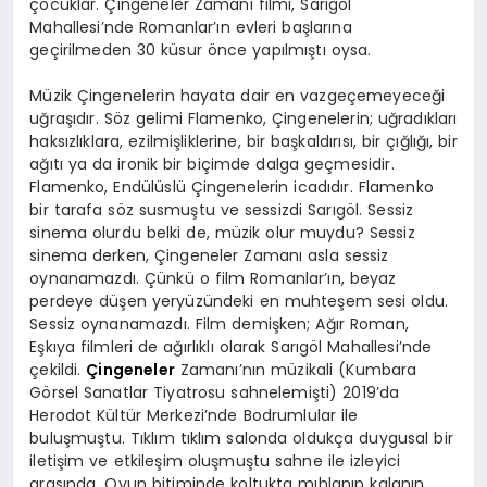
çocuklar. Çingeneler Zamanı filmi, Sarıgöl
Mahallesi’nde Romanlar’ın evleri başlarına
geçirilmeden 30 küsur önce yapılmıştı oysa.
Müzik Çingenelerin hayata dair en vazgeçemeyeceği
uğraşıdır. Söz gelimi Flamenko, Çingenelerin; uğradıkları
haksızlıklara, ezilmişliklerine, bir başkaldırısı, bir çığlığı, bir
ağıtı ya da ironik bir biçimde dalga geçmesidir.
Flamenko, Endülüslü Çingenelerin icadıdır. Flamenko
bir tarafa söz susmuştu ve sessizdi Sarıgöl. Sessiz
sinema olurdu belki de, müzik olur muydu? Sessiz
sinema derken, Çingeneler Zamanı asla sessiz
oynanamazdı. Çünkü o film Romanlar’ın, beyaz
perdeye düşen yeryüzündeki en muhteşem sesi oldu.
Sessiz oynanamazdı. Film demişken; Ağır Roman,
Eşkıya filmleri de ağırlıklı olarak Sarıgöl Mahallesi’nde
çekildi.
Çingeneler
Zamanı’nın müzikali (Kumbara
Görsel Sanatlar Tiyatrosu sahnelemişti) 2019’da
Herodot Kültür Merkezi’nde Bodrumlular ile
buluşmuştu. Tıklım tıklım salonda oldukça duygusal bir
iletişim ve etkileşim oluşmuştu sahne ile izleyici
arasında. Oyun bitiminde koltukta mıhlanıp kalanın