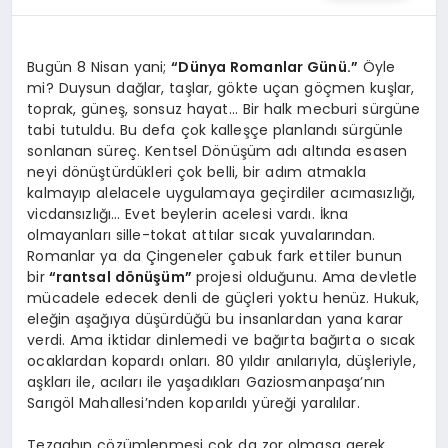
KÖŞE YAZILARI
Bugün 8 Nisan yani;
“Dünya Romanlar Günü.”
Öyle
mi? Duysun dağlar, taşlar, gökte uçan göçmen kuşlar,
toprak, güneş, sonsuz hayat… Bir halk mecburi sürgüne
YAŞAM
tabi tutuldu. Bu defa çok kalleşçe planlandı sürgünle
sonlanan süreç. Kentsel Dönüşüm adı altında esasen
neyi dönüştürdükleri çok belli, bir adım atmakla
kalmayıp alelacele uygulamaya geçirdiler acımasızlığı,
SPOR
vicdansızlığı… Evet beylerin acelesi vardı. İkna
olmayanları sille-tokat attılar sıcak yuvalarından.
Romanlar ya da Çingeneler çabuk fark ettiler bunun
MUĞLA
bir
“rantsal dönüşüm”
projesi olduğunu. Ama devletle
mücadele edecek denli de güçleri yoktu henüz. Hukuk,
eleğin aşağıya düşürdüğü bu insanlardan yana karar
verdi. Ama iktidar dinlemedi ve bağırta bağırta o sıcak
☰
ocaklardan kopardı onları. 80 yıldır anılarıyla, düşleriyle,
aşkları ile, acıları ile yaşadıkları Gaziosmanpaşa’nın
Sarıgöl Mahallesi’nden koparıldı yüreği yaralılar.
Tezgahın çözümlenmesi çok da zor olmasa gerek.