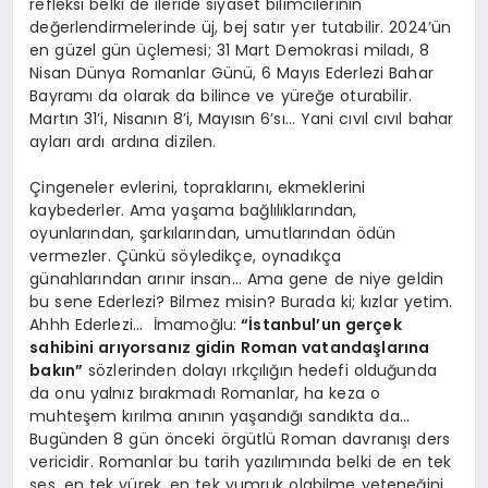
refleksi belki de ileride siyaset bilimcilerinin
değerlendirmelerinde üj, bej satır yer tutabilir. 2024’ün
en güzel gün üçlemesi; 31 Mart Demokrasi miladı, 8
Nisan Dünya Romanlar Günü, 6 Mayıs Ederlezi Bahar
Bayramı da olarak da bilince ve yüreğe oturabilir.
Martın 31’i, Nisanın 8’i, Mayısın 6’sı… Yani cıvıl cıvıl bahar
ayları ardı ardına dizilen.
Çingeneler evlerini, topraklarını, ekmeklerini
kaybederler. Ama yaşama bağlılıklarından,
oyunlarından, şarkılarından, umutlarından ödün
vermezler. Çünkü söyledikçe, oynadıkça
günahlarından arınır insan… Ama gene de niye geldin
bu sene Ederlezi? Bilmez misin? Burada ki; kızlar yetim.
Ahhh Ederlezi… İmamoğlu:
“İstanbul’un gerçek
sahibini arıyorsanız gidin Roman vatandaşlarına
bakın”
sözlerinden dolayı ırkçılığın hedefi olduğunda
da onu yalnız bırakmadı Romanlar, ha keza o
muhteşem kırılma anının yaşandığı sandıkta da…
Bugünden 8 gün önceki örgütlü Roman davranışı ders
vericidir. Romanlar bu tarih yazılımında belki de en tek
ses, en tek yürek, en tek yumruk olabilme yeteneğini