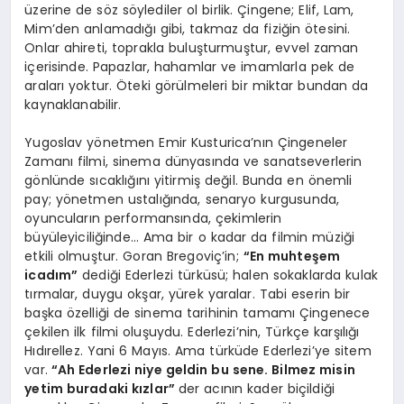
üzerine de söz söylediler ol birlik. Çingene; Elif, Lam,
Mim’den anlamadığı gibi, takmaz da fiziğin ötesini.
Onlar ahireti, toprakla buluşturmuştur, evvel zaman
içerisinde. Papazlar, hahamlar ve imamlarla pek de
araları yoktur. Öteki görülmeleri bir miktar bundan da
kaynaklanabilir.
Yugoslav yönetmen Emir Kusturica’nın Çingeneler
Zamanı filmi, sinema dünyasında ve sanatseverlerin
gönlünde sıcaklığını yitirmiş değil. Bunda en önemli
pay; yönetmen ustalığında, senaryo kurgusunda,
oyuncuların performansında, çekimlerin
büyüleyiciliğinde… Ama bir o kadar da filmin müziği
etkili olmuştur. Goran Bregoviç’in;
“En muhteşem
icadım”
dediği Ederlezi türküsü; halen sokaklarda kulak
tırmalar, duygu okşar, yürek yaralar. Tabi eserin bir
başka özelliği de sinema tarihinin tamamı Çingenece
çekilen ilk filmi oluşuydu. Ederlezi’nin, Türkçe karşılığı
Hıdırellez. Yani 6 Mayıs. Ama türküde Ederlezi’ye sitem
var.
“Ah Ederlezi niye geldin bu sene. Bilmez misin
yetim buradaki kızlar”
der acının kader biçildiği