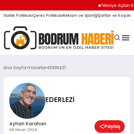
“Maviye Açılan Kapı” 
Gizlilik Politikası
Çerez Politikası
Reklam ve İşbirliği
Şartlar ve Koşullar
Ana Sayfa
Yazarlar
EDERLEZİ
BODRUM BODRUM
EDERLEZİ
SIYASET
Ayhan Karahan
Paylaş
MAGAZIN
08 Nisan 2024