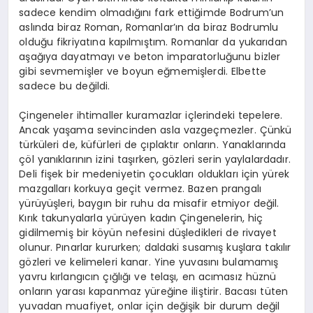
sadece kendim olmadığını fark ettiğimde Bodrum’un
aslında biraz Roman, Romanlar’ın da biraz Bodrumlu
olduğu fikriyatına kapılmıştım. Romanlar da yukarıdan
aşağıya dayatmayı ve beton imparatorluğunu bizler
gibi sevmemişler ve boyun eğmemişlerdi. Elbette
sadece bu değildi.
Çingeneler ihtimaller kuramazlar içlerindeki tepelere.
Ancak yaşama sevincinden asla vazgeçmezler. Çünkü
türküleri de, küfürleri de çıplaktır onların. Yanaklarında
çöl yanıklarının izini taşırken, gözleri serin yaylalardadır.
Deli fişek bir medeniyetin çocukları oldukları için yürek
mazgalları korkuya geçit vermez. Bazen prangalı
yürüyüşleri, baygın bir ruhu da misafir etmiyor değil.
Kırık takunyalarla yürüyen kadın Çingenelerin, hiç
gidilmemiş bir köyün nefesini düşledikleri de rivayet
olunur. Pınarlar kururken; daldaki susamış kuşlara takılır
gözleri ve kelimeleri kanar. Yine yuvasını bulamamış
yavru kırlangıcın çığlığı ve telaşı, en acımasız hüznü
onların yarası kapanmaz yüreğine iliştirir. Bacası tüten
yuvadan muafiyet, onlar için değişik bir durum değil