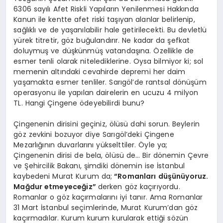
6306 sayılı Afet Riskli Yapıların Yenilenmesi Hakkında
Kanun ile kentte afet riski taşıyan alanlar belirlenip,
sağlıklı ve de yaşanılabilir hale getirilecekti. Bu devletlü
yürek titretir, göz buğulandırır. Ne kadar da şefkat
doluymuş ve düşkünmüş vatandaşına. Özellikle de
esmer tenli olarak nitelediklerine. Oysa bilmiyor ki; sol
memenin altındaki cevahirde depremi her daim
yaşamakta esmer tenliler. Sarıgöl’de rantsal dönüşüm
operasyonu ile yapılan dairelerin en ucuzu 4 milyon
TL. Hangi Çingene ödeyebilirdi bunu?
Çingenenin dirisini geçiniz, ölüsü dahi sorun. Beylerin
göz zevkini bozuyor diye Sarıgöl’deki Çingene
Mezarlığının duvarlarını yükselttiler. Öyle ya;
Çingenenin dirisi de bela, ölüsü de… Bir dönemin Çevre
ve Şehircilik Bakanı, şimdiki dönemin ise İstanbul
kaybedeni Murat Kurum da;
“Romanları düşünüyoruz.
Mağdur etmeyeceğiz”
derken göz kaçırıyordu.
Romanlar o göz kaçırmalarını iyi tanır. Ama Romanlar
31 Mart İstanbul seçimlerinde, Murat Kurum’dan göz
kaçırmadılar. Kurum kurum kurularak ettiği sözün