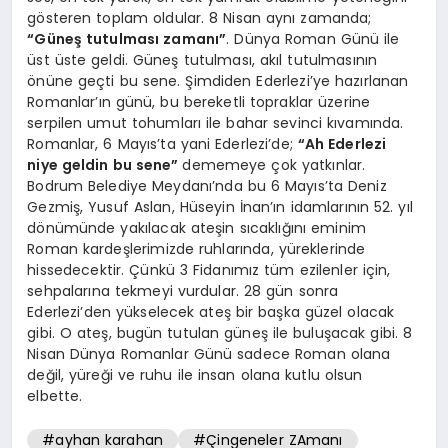
gösteren toplam oldular. 8 Nisan aynı zamanda;
“Güneş tutulması zamanı”
. Dünya Roman Günü ile
üst üste geldi. Güneş tutulması, akıl tutulmasının
önüne geçti bu sene. Şimdiden Ederlezi’ye hazırlanan
Romanlar’ın günü, bu bereketli topraklar üzerine
serpilen umut tohumları ile bahar sevinci kıvamında.
Romanlar, 6 Mayıs’ta yani Ederlezi’de;
“Ah Ederlezi
niye geldin bu sene”
dememeye çok yatkınlar.
Bodrum Belediye Meydanı’nda bu 6 Mayıs’ta Deniz
Gezmiş, Yusuf Aslan, Hüseyin İnan’ın idamlarının 52. yıl
dönümünde yakılacak ateşin sıcaklığını eminim
Roman kardeşlerimizde ruhlarında, yüreklerinde
hissedecektir. Çünkü 3 Fidanımız tüm ezilenler için,
sehpalarına tekmeyi vurdular. 28 gün sonra
Ederlezi’den yükselecek ateş bir başka güzel olacak
gibi. O ateş, bugün tutulan güneş ile buluşacak gibi. 8
Nisan Dünya Romanlar Günü sadece Roman olana
değil, yüreği ve ruhu ile insan olana kutlu olsun
elbette.
#ayhan karahan
#Çingeneler ZAmanı