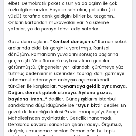
elbet. Demokratik paket olsun ya da açılım ile çok
fazla ilgilenmezler. Hayatın sahtekar, polietika (iki
yüzlü) tarafına denk geldiğini bilirler bu tezgahın…
Onların kartondan mukavvaları var. Ya üzerine
yatarlar, ya da paraya tahvil edip satarlar.
Gözü dönmüşlerin,
“Kentsel dönüşümü”
Roman sokak
aralarında ciddi bir gerginlik yaratmıştı. Rantsal
dönüşüm, Romanların yuvalarını sonuçta başlarına
geçirmişti. Yine Roman’a uykusuz kara geceler
görünmüştü. Çingeneler yer altındaki çürümeye yüz
tutmuş bedenlerinin üzerindeki toprağı dahi görmeye
tahammül edemeyen anlayışın açılımını kendi
türküleri ile karşıladılar.
“Oynamaya geldik oynamaya.
Düğün, dernek göbek atmaya. Ayılana gazoz,
bayılana limon…”
dediler. Güneş ışıklarını İstanbul
sandıklarına düşürdüğünde ise
“Oyun bitti”
dediler. En
güzeli de karanlığın kalesi Gaziosmanpaşa’yı, Sarıgöl
Mahallesi’nden aydınlattılar. Gericilik inanamadı.
Defalarca saydırdı sandıktan çıkan iradeyi. Örgütsüz,
dağınık, umursamaz sanılan Romanlar’ın bu toplu