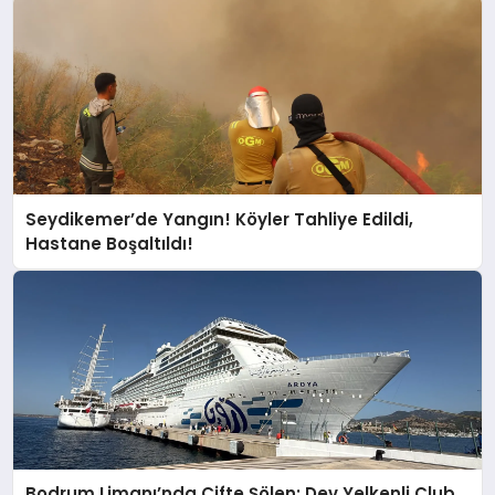
Seydikemer’de Yangın! Köyler Tahliye Edildi,
Hastane Boşaltıldı!
Bodrum Limanı’nda Çifte Şölen: Dev Yelkenli Club