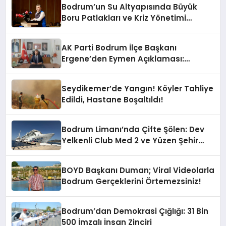
Bodrum’un Su Altyapısında Büyük
Boru Patlakları ve Kriz Yönetimi
Geride Kalıyor
AK Parti Bodrum İlçe Başkanı
Ergene’den Eymen Açıklaması:
“Yardım Kampanyasının Siyasi
Malzeme Yapılmasını Kınıyorum”
Seydikemer’de Yangın! Köyler Tahliye
Edildi, Hastane Boşaltıldı!
Bodrum Limanı’nda Çifte Şölen: Dev
Yelkenli Club Med 2 ve Yüzen Şehir
Aroya Geldi!
BOYD Başkanı Duman; Viral Videolarla
Bodrum Gerçeklerini Örtemezsiniz!
Bodrum’dan Demokrasi Çığlığı: 31 Bin
500 İmzalı İnsan Zinciri