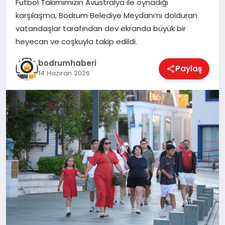
Futbol Takımımızın Avustralya ile oynadığı
karşılaşma, Bodrum Belediye Meydanı’nı dolduran
KÖŞE YAZILARI
vatandaşlar tarafından dev ekranda büyük bir
heyecan ve coşkuyla takip edildi.
YAŞAM
bodrumhaberi
Paylaş
14 Haziran 2026
SPOR
MUĞLA
☰