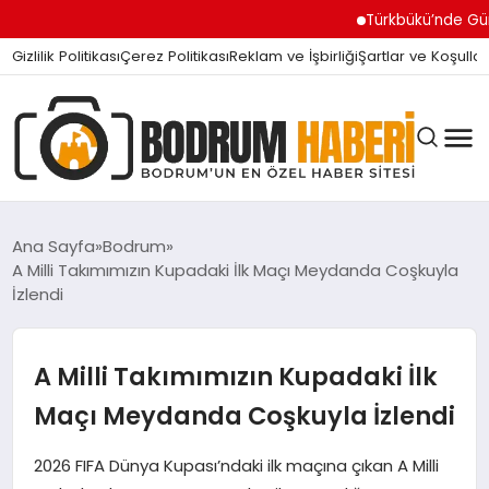
Türkbükü’nde Gündem Olan
Gizlilik Politikası
Çerez Politikası
Reklam ve İşbirliği
Şartlar ve Koşullar
Ana Sayfa
Bodrum
A Milli Takımımızın Kupadaki İlk Maçı Meydanda Coşkuyla
İzlendi
BODRUM BODRUM
A Milli Takımımızın Kupadaki İlk
SIYASET
Maçı Meydanda Coşkuyla İzlendi
MAGAZIN
2026 FIFA Dünya Kupası’ndaki ilk maçına çıkan A Milli