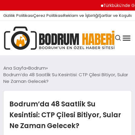
Türkbükü’nde Gündem O
Gizlilik Politikası
Çerez Politikası
Reklam ve İşbirliği
Şartlar ve Koşullar
Ana Sayfa
Bodrum
Bodrum’da 48 Saatlik Su Kesintisi: CTP Çilesi Bitiyor, Sular
Ne Zaman Gelecek?
BODRUM BODRUM
Bodrum’da 48 Saatlik Su
SIYASET
Kesintisi: CTP Çilesi Bitiyor, Sular
Ne Zaman Gelecek?
MAGAZIN