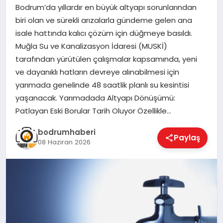
Bodrum’da yıllardır en büyük altyapı sorunlarından
biri olan ve sürekli arızalarla gündeme gelen ana
KÖŞE YAZILARI
isale hattında kalıcı çözüm için düğmeye basıldı.
Muğla Su ve Kanalizasyon İdaresi (MUSKİ)
tarafından yürütülen çalışmalar kapsamında, yeni
YAŞAM
ve dayanıklı hatların devreye alınabilmesi için
yarımada genelinde 48 saatlik planlı su kesintisi
yaşanacak. Yarımadada Altyapı Dönüşümü:
SPOR
Patlayan Eski Borular Tarih Oluyor Özellikle…
bodrumhaberi
MUĞLA
Paylaş
08 Haziran 2026
☰