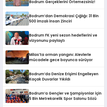
Bodrum Gerçeklerini Örtemezsiniz!
Bodrum’dan Demokrasi Çığlığı: 31 Bin
500 İmzalı İnsan Zinciri
Bodrum FK yeni sezon hedeflerini ve
vizyonunu paylaştı
Milas’ta orman yangını: Alevlerle
mücadele gece boyunca sürüyor
Bodrum’da Denize Erişimi Engelleyen
Kaçak Duvarlar Yıkıldı
Bodrum’a Gençler ve Şampiyonlar İçin
5 Bin Metrekarelik Spor Salonu Sözü