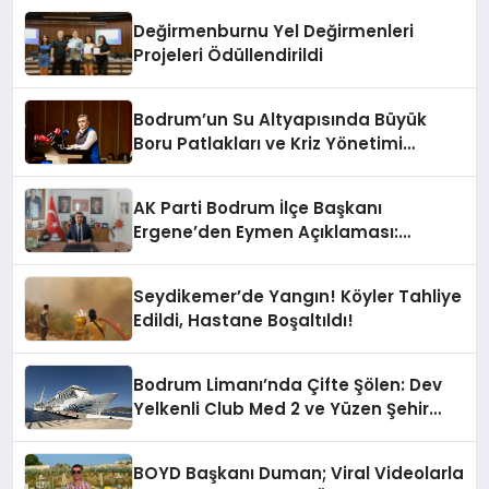
Değirmenburnu Yel Değirmenleri
Projeleri Ödüllendirildi
Bodrum’un Su Altyapısında Büyük
Boru Patlakları ve Kriz Yönetimi
Geride Kalıyor
AK Parti Bodrum İlçe Başkanı
Ergene’den Eymen Açıklaması:
“Yardım Kampanyasının Siyasi
Malzeme Yapılmasını Kınıyorum”
Seydikemer’de Yangın! Köyler Tahliye
Edildi, Hastane Boşaltıldı!
Bodrum Limanı’nda Çifte Şölen: Dev
Yelkenli Club Med 2 ve Yüzen Şehir
Aroya Geldi!
BOYD Başkanı Duman; Viral Videolarla