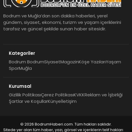
Bodrum ve Muğla’dan son dakika haberleri, yerel
gündem, siyaset, ekonomi, turizm ve yaşam içeriklerini
tarafsız ve güncel şekilde sunan haber sitesidir.
Kategoriler
Bodrum Bodrum
Siyaset
Magazin
Köşe Yazıları
Yaşam
Spor
Muğla
Kurumsal
Gizlilik Politikası
Çerez Politikası
KVKK
Reklam ve İşbirliği
Şartlar ve Koşullar
Künye
İletişim
© 2026 BodrumHaberi.com. Tüm hakları saklıdır.
Sitede yer alan tüm haber, yazı, görsel ve içeriklerin telif hakları