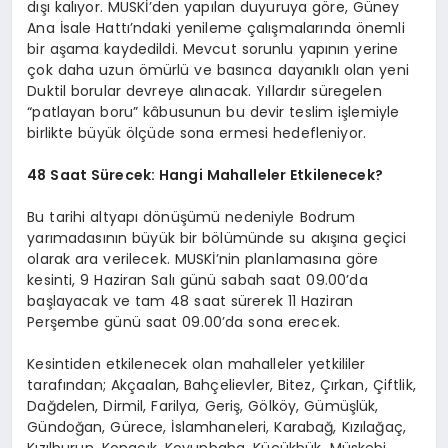
dışı kalıyor. MUSKİ’den yapılan duyuruya göre, Güney
Ana İsale Hattı’ndaki yenileme çalışmalarında önemli
bir aşama kaydedildi. Mevcut sorunlu yapının yerine
çok daha uzun ömürlü ve basınca dayanıklı olan yeni
Duktil borular devreye alınacak. Yıllardır süregelen
“patlayan boru” kâbusunun bu devir teslim işlemiyle
birlikte büyük ölçüde sona ermesi hedefleniyor.
48 Saat Sürecek: Hangi Mahalleler Etkilenecek?
Bu tarihi altyapı dönüşümü nedeniyle Bodrum
yarımadasının büyük bir bölümünde su akışına geçici
olarak ara verilecek. MUSKİ’nin planlamasına göre
kesinti, 9 Haziran Salı günü sabah saat 09.00’da
başlayacak ve tam 48 saat sürerek 11 Haziran
Perşembe günü saat 09.00’da sona erecek.
Kesintiden etkilenecek olan mahalleler yetkililer
tarafından; Akçaalan, Bahçelievler, Bitez, Çırkan, Çiftlik,
Dağdelen, Dirmil, Farilya, Geriş, Gölköy, Gümüşlük,
Gündoğan, Gürece, İslamhaneleri, Karabağ, Kızılağaç,