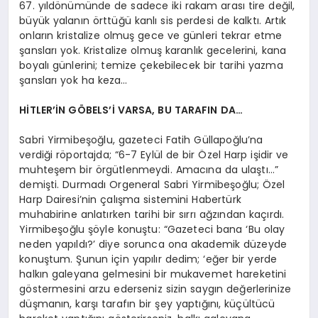
67. yıldönümünde de sadece iki rakam arası tire değil,
büyük yalanın örttüğü kanlı sis perdesi de kalktı. Artık
onların kristalize olmuş gece ve günleri tekrar etme
şansları yok. Kristalize olmuş karanlık gecelerini, kana
boyalı günlerini; temize çekebilecek bir tarihi yazma
şansları yok ha keza…
HİTLER’İN GÖBELS’İ VARSA, BU TARAFIN DA…
Sabri Yirmibeşoğlu, gazeteci Fatih Güllapoğlu’na
verdiği röportajda; “6-7 Eylül de bir Özel Harp işidir ve
muhteşem bir örgütlenmeydi. Amacına da ulaştı…”
demişti. Durmadı Orgeneral Sabri Yirmibeşoğlu; Özel
Harp Dairesi’nin çalışma sistemini Habertürk
muhabirine anlatırken tarihi bir sırrı ağzından kaçırdı.
Yirmibeşoğlu şöyle konuştu: “Gazeteci bana ‘Bu olay
neden yapıldı?’ diye sorunca ona akademik düzeyde
konuştum. Şunun için yapılır dedim; ‘eğer bir yerde
halkın galeyana gelmesini bir mukavemet hareketini
göstermesini arzu ederseniz sizin saygın değerlerinize
düşmanın, karşı tarafın bir şey yaptığını, küçültücü