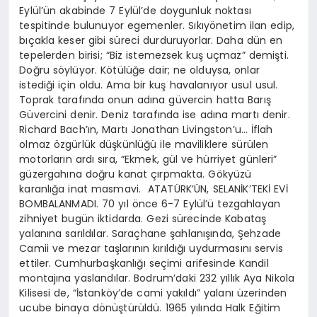
Eylül’ün akabinde 7 Eylül’de doygunluk noktası
tespitinde bulunuyor egemenler. Sıkıyönetim ilan edip,
bıçakla keser gibi süreci durduruyorlar. Daha dün en
tepelerden birisi; “Biz istemezsek kuş uçmaz” demişti.
Doğru söylüyor. Kötülüğe dair; ne olduysa, onlar
istediği için oldu. Ama bir kuş havalanıyor usul usul.
Toprak tarafında onun adına güvercin hatta Barış
Güvercini denir. Deniz tarafında ise adına martı denir.
Richard Bach’ın, Martı Jonathan Livingston’u… İflah
olmaz özgürlük düşkünlüğü ile maviliklere sürülen
motorların ardı sıra, “Ekmek, gül ve hürriyet günleri”
güzergahına doğru kanat çırpmakta. Gökyüzü
karanlığa inat masmavi.
ATATÜRK’ÜN, SELANİK’TEKİ EVİ
BOMBALANMADI. 70 yıl önce 6-7 Eylül’ü tezgahlayan
zihniyet bugün iktidarda. Gezi sürecinde Kabataş
yalanına sarıldılar. Saraçhane şahlanışında, Şehzade
Camii ve mezar taşlarının kırıldığı uydurmasını servis
ettiler. Cumhurbaşkanlığı seçimi arifesinde Kandil
montajına yaslandılar. Bodrum’daki 232 yıllık Aya Nikola
Kilisesi de, “İstanköy’de cami yakıldı” yalanı üzerinden
ucube binaya dönüştürüldü. 1965 yılında Halk Eğitim