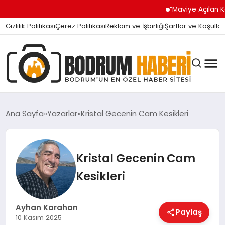
“Maviye Açılan Kapı” T
Gizlilik Politikası
Çerez Politikası
Reklam ve İşbirliği
Şartlar ve Koşullar
Ana Sayfa
Yazarlar
Kristal Gecenin Cam Kesikleri
BODRUM BODRUM
Kristal Gecenin Cam
Kesikleri
SIYASET
Ayhan Karahan
Paylaş
MAGAZIN
10 Kasım 2025