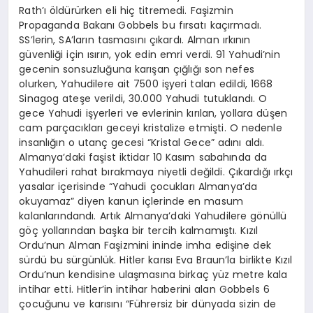
Rath’ı öldürürken eli hiç titremedi. Faşizmin
Propaganda Bakanı Gobbels bu fırsatı kaçırmadı.
SS’lerin, SA’ların tasmasını çıkardı. Alman ırkının
güvenliği için ısırın, yok edin emri verdi. 91 Yahudi’nin
gecenin sonsuzluğuna karışan çığlığı son nefes
olurken, Yahudilere ait 7500 işyeri talan edildi, 1668
Sinagog ateşe verildi, 30.000 Yahudi tutuklandı. O
gece Yahudi işyerleri ve evlerinin kırılan, yollara düşen
cam parçacıkları geceyi kristalize etmişti. O nedenle
insanlığın o utanç gecesi “Kristal Gece” adını aldı.
Almanya’daki faşist iktidar 10 Kasım sabahında da
Yahudileri rahat bırakmaya niyetli değildi. Çıkardığı ırkçı
yasalar içerisinde “Yahudi çocukları Almanya’da
okuyamaz” diyen kanun içlerinde en masum
kalanlarındandı. Artık Almanya’daki Yahudilere gönüllü
göç yollarından başka bir tercih kalmamıştı. Kızıl
Ordu’nun Alman Faşizmini ininde imha edişine dek
sürdü bu sürgünlük. Hitler karısı Eva Braun’la birlikte Kızıl
Ordu’nun kendisine ulaşmasına birkaç yüz metre kala
intihar etti. Hitler’in intihar haberini alan Gobbels 6
çocuğunu ve karısını “Führersiz bir dünyada sizin de