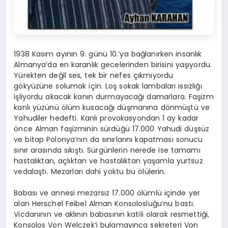
1938 Kasım ayının 9. günü 10.’ya bağlanırken insanlık
Almanya’da en karanlık gecelerinden birisini yaşıyordu.
Yürekten değil ses, tek bir nefes çıkmıyordu
gökyüzüne solumak için. Loş sokak lambaları ıssızlığı
işliyordu akacak kanın durmayacağı damarlara. Faşizm
kanlı yüzünü ölüm kusacağı düşmanına dönmüştü ve
Yahudiler hedefti. Kanlı provokasyondan 1 ay kadar
önce Alman faşizminin sürdüğü 17.000 Yahudi düşsüz
ve bitap Polonya’nın da sınırlarını kapatması sonucu
sınır arasında sıkıştı. Sürgünlerin nerede ise tamamı
hastalıktan, açlıktan ve hastalıktan yaşamla yurtsuz
vedalaştı. Mezarları dahi yoktu bu ölülerin.
Babası ve annesi mezarsız 17.000 ölümlü içinde yer
alan Herschel Feibel Alman Konsolosluğu’nu bastı.
Vicdanının ve aklının babasının katili olarak resmettiği,
Konsolos Von Welczek’i bulamayınca sekreteri Von