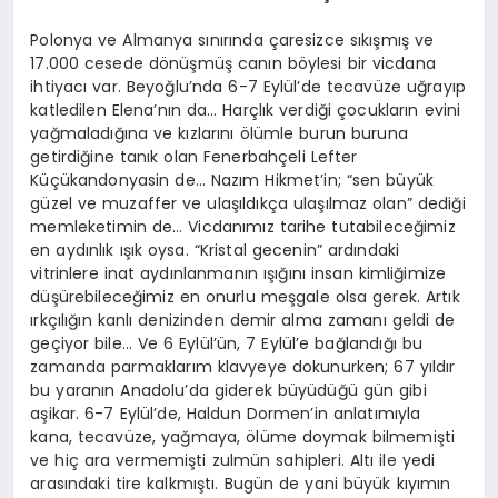
Polonya ve Almanya sınırında çaresizce sıkışmış ve
17.000 cesede dönüşmüş canın böylesi bir vicdana
ihtiyacı var. Beyoğlu’nda 6-7 Eylül’de tecavüze uğrayıp
katledilen Elena’nın da… Harçlık verdiği çocukların evini
yağmaladığına ve kızlarını ölümle burun buruna
getirdiğine tanık olan Fenerbahçeli Lefter
Küçükandonyasin de… Nazım Hikmet’in; “sen büyük
güzel ve muzaffer ve ulaşıldıkça ulaşılmaz olan” dediği
memleketimin de… Vicdanımız tarihe tutabileceğimiz
en aydınlık ışık oysa. “Kristal gecenin” ardındaki
vitrinlere inat aydınlanmanın ışığını insan kimliğimize
düşürebileceğimiz en onurlu meşgale olsa gerek. Artık
ırkçılığın kanlı denizinden demir alma zamanı geldi de
geçiyor bile… Ve 6 Eylül’ün, 7 Eylül’e bağlandığı bu
zamanda parmaklarım klavyeye dokunurken; 67 yıldır
bu yaranın Anadolu’da giderek büyüdüğü gün gibi
aşikar. 6-7 Eylül’de, Haldun Dormen’in anlatımıyla
kana, tecavüze, yağmaya, ölüme doymak bilmemişti
ve hiç ara vermemişti zulmün sahipleri. Altı ile yedi
arasındaki tire kalkmıştı. Bugün de yani büyük kıyımın