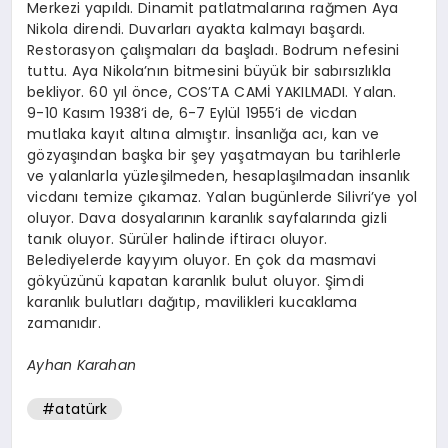
Merkezi yapıldı. Dinamit patlatmalarına rağmen Aya
Nikola direndi. Duvarları ayakta kalmayı başardı.
Restorasyon çalışmaları da başladı. Bodrum nefesini
tuttu. Aya Nikola’nın bitmesini büyük bir sabırsızlıkla
bekliyor. 60 yıl önce, COS’TA CAMİ YAKILMADI. Yalan.
9-10 Kasım 1938’i de, 6-7 Eylül 1955’i de vicdan
mutlaka kayıt altına almıştır. İnsanlığa acı, kan ve
gözyaşından başka bir şey yaşatmayan bu tarihlerle
ve yalanlarla yüzleşilmeden, hesaplaşılmadan insanlık
vicdanı temize çıkamaz. Yalan bugünlerde Silivri’ye yol
oluyor. Dava dosyalarının karanlık sayfalarında gizli
tanık oluyor. Sürüler halinde iftiracı oluyor.
Belediyelerde kayyım oluyor. En çok da masmavi
gökyüzünü kapatan karanlık bulut oluyor. Şimdi
karanlık bulutları dağıtıp, mavilikleri kucaklama
zamanıdır.
Ayhan Karahan
#atatürk