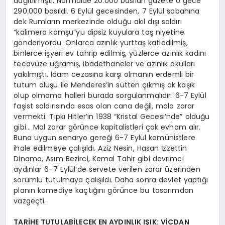
dağıtılmıştı. Normalde 20.000 basılan gazete o gece
290.000 basıldı. 6 Eylül gecesinden, 7 Eylül sabahına
dek Rumların merkezinde olduğu akıl dışı saldırı
“kalimera komşu”yu dipsiz kuyulara taş niyetine
gönderiyordu. Onlarca azınlık yurttaş katledilmiş,
binlerce işyeri ev tahrip edilmiş, yüzlerce azınlık kadını
tecavüze uğramış, ibadethaneler ve azınlık okulları
yakılmıştı. İdam cezasına karşı olmanın erdemli bir
tutum oluşu ile Menderes’in sütten çıkmış ak kaşık
olup olmama halleri burada sorgulanmalıdır. 6-7 Eylül
faşist saldırısında esas olan cana değil, mala zarar
vermekti. Tıpkı Hitler’in 1938 “Kristal Gecesi’nde” olduğu
gibi… Mal zarar görünce kapitalistleri çok evham alır.
Buna uygun senaryo gereği 6-7 Eylül komünistlere
ihale edilmeye çalışıldı. Aziz Nesin, Hasan İzzettin
Dinamo, Asım Bezirci, Kemal Tahir gibi devrimci
aydınlar 6-7 Eylül’de servete verilen zarar üzerinden
sorumlu tutulmaya çalışıldı. Daha sonra devlet yaptığı
planın komediye kaçtığını görünce bu tasarımdan
vazgeçti.
TARİHE TUTULABİLECEK EN AYDINLIK IŞIK: VİCDAN