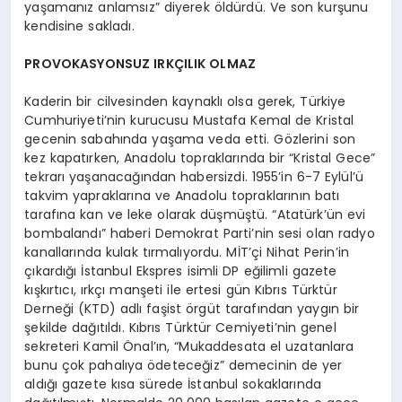
yaşamanız anlamsız” diyerek öldürdü. Ve son kurşunu
kendisine sakladı.
PROVOKASYONSUZ IRKÇILIK OLMAZ
Kaderin bir cilvesinden kaynaklı olsa gerek, Türkiye
Cumhuriyeti’nin kurucusu Mustafa Kemal de Kristal
gecenin sabahında yaşama veda etti. Gözlerini son
kez kapatırken, Anadolu topraklarında bir “Kristal Gece”
tekrarı yaşanacağından habersizdi. 1955’in 6-7 Eylül’ü
takvim yapraklarına ve Anadolu topraklarının batı
tarafına kan ve leke olarak düşmüştü. “Atatürk’ün evi
bombalandı” haberi Demokrat Parti’nin sesi olan radyo
kanallarında kulak tırmalıyordu. MİT’çi Nihat Perin’in
çıkardığı İstanbul Ekspres isimli DP eğilimli gazete
kışkırtıcı, ırkçı manşeti ile ertesi gün Kıbrıs Türktür
Derneği (KTD) adlı faşist örgüt tarafından yaygın bir
şekilde dağıtıldı. Kıbrıs Türktür Cemiyeti’nin genel
sekreteri Kamil Önal’ın, “Mukaddesata el uzatanlara
bunu çok pahalıya ödeteceğiz” demecinin de yer
aldığı gazete kısa sürede İstanbul sokaklarında