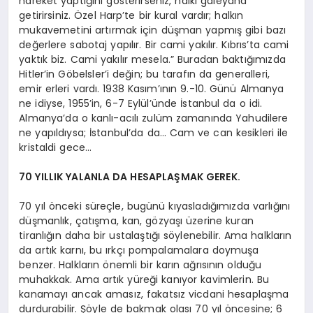
hareket yaptığını gösterirseniz, halkı galeyana
getirirsiniz. Özel Harp’te bir kural vardır; halkın
mukavemetini artırmak için düşman yapmış gibi bazı
değerlere sabotaj yapılır. Bir cami yakılır. Kıbrıs’ta cami
yaktık biz. Cami yakılır mesela.” Buradan baktığımızda
Hitler’in Göbelsler’i değin; bu tarafın da generalleri,
emir erleri vardı. 1938 Kasım’ının 9.-10. Günü Almanya
ne idiyse, 1955’in, 6-7 Eylül’ünde İstanbul da o idi.
Almanya’da o kanlı-acılı zulüm zamanında Yahudilere
ne yapıldıysa; İstanbul’da da… Cam ve can kesikleri ile
kristaldi gece…
70 YILLIK YALANLA DA HESAPLAŞMAK GEREK.
70 yıl önceki süreçle, bugünü kıyasladığımızda varlığını
düşmanlık, çatışma, kan, gözyaşı üzerine kuran
tiranlığın daha bir ustalaştığı söylenebilir. Ama halkların
da artık karnı, bu ırkçı pompalamalara doymuşa
benzer. Halkların önemli bir karın ağrısının olduğu
muhakkak. Ama artık yüreği kanıyor kavimlerin. Bu
kanamayı ancak amasız, fakatsız vicdani hesaplaşma
durdurabilir. Şöyle de bakmak olası 70 yıl öncesine; 6