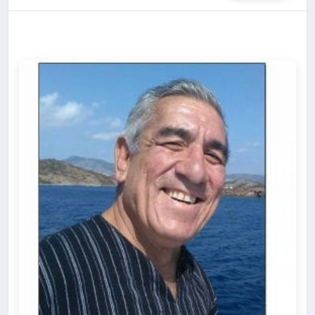
KÖŞE YAZILARI
YAŞAM
SPOR
MUĞLA
☰