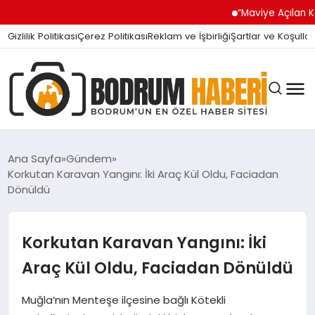
“Maviye Açılan Kapı” Turg
Gizlilik Politikası
Çerez Politikası
Reklam ve İşbirliği
Şartlar ve Koşullar
Ana Sayfa
Gündem
Korkutan Karavan Yangını: İki Araç Kül Oldu, Faciadan
Dönüldü
BODRUM BODRUM
Korkutan Karavan Yangını: İki
SIYASET
Araç Kül Oldu, Faciadan Dönüldü
MAGAZIN
Muğla’nın Menteşe ilçesine bağlı Kötekli