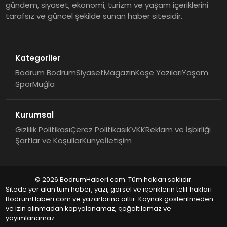
gündem, siyaset, ekonomi, turizm ve yaşam içeriklerini
tarafsız ve güncel şekilde sunan haber sitesidir.
Kategoriler
Bodrum Bodrum
Siyaset
Magazin
Köşe Yazıları
Yaşam
Spor
Muğla
Kurumsal
Gizlilik Politikası
Çerez Politikası
KVKK
Reklam ve İşbirliği
Şartlar ve Koşullar
Künye
İletişim
© 2026 BodrumHaberi.com. Tüm hakları saklıdır.
Sitede yer alan tüm haber, yazı, görsel ve içeriklerin telif hakları
BodrumHaberi.com ve yazarlarına aittir. Kaynak gösterilmeden
ve izin alınmadan kopyalanamaz, çoğaltılamaz ve
yayımlanamaz.