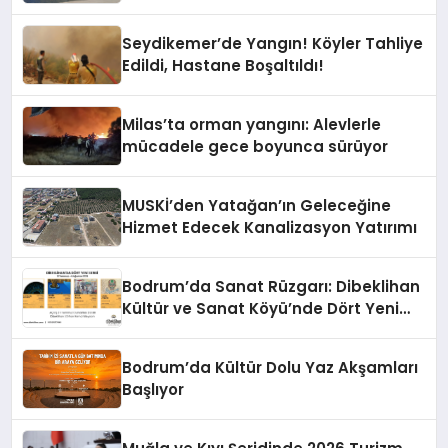
Büyüttü
Seydikemer’de Yangın! Köyler Tahliye
Edildi, Hastane Boşaltıldı!
Milas’ta orman yangını: Alevlerle
mücadele gece boyunca sürüyor
MUSKİ’den Yatağan’ın Geleceğine
Hizmet Edecek Kanalizasyon Yatırımı
Bodrum’da Sanat Rüzgarı: Dibeklihan
Kültür ve Sanat Köyü’nde Dört Yeni
Sergi Kapılarını Açıyor
Bodrum’da Kültür Dolu Yaz Akşamları
Başlıyor