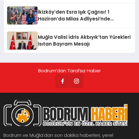
İkizköy’den Esra Işık Çağrısı! 1
Haziran’da Milas Adliyesi’nde
Buluşuyoruz
Muğla Valisi İdris Akbıyık’tan Yürekleri
Isıtan Bayram Mesajı
Bodrum’dan Tarafsız Haber
Bodrum ve Muğla’dan son dakika haberleri, yerel