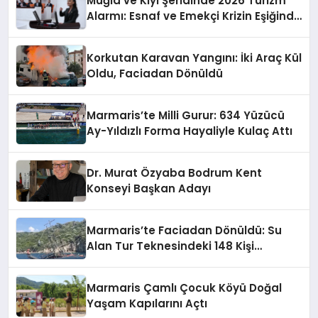
Muğla ve Kıyı Şeridinde 2026 Turizm
Alarmı: Esnaf ve Emekçi Krizin Eşiğinde
mi?
Korkutan Karavan Yangını: İki Araç Kül
Oldu, Faciadan Dönüldü
Marmaris’te Milli Gurur: 634 Yüzücü
Ay-Yıldızlı Forma Hayaliyle Kulaç Attı
Dr. Murat Özyaba Bodrum Kent
Konseyi Başkan Adayı
Marmaris’te Faciadan Dönüldü: Su
Alan Tur Teknesindeki 148 Kişi
Operasyonla Kurtarıldı
Marmaris Çamlı Çocuk Köyü Doğal
Yaşam Kapılarını Açtı