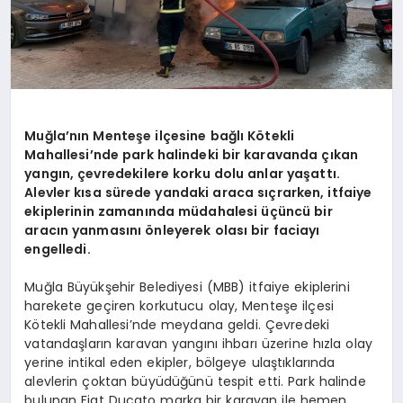
Muğla’nın Menteşe ilçesine bağlı Kötekli
Mahallesi’nde park halindeki bir karavanda çıkan
yangın, çevredekilere korku dolu anlar yaşattı.
Alevler kısa sürede yandaki araca sıçrarken, itfaiye
ekiplerinin zamanında müdahalesi üçüncü bir
aracın yanmasını önleyerek olası bir faciayı
engelledi.
Muğla Büyükşehir Belediyesi (MBB) itfaiye ekiplerini
harekete geçiren korkutucu olay, Menteşe ilçesi
Kötekli Mahallesi’nde meydana geldi. Çevredeki
vatandaşların karavan yangını ihbarı üzerine hızla olay
yerine intikal eden ekipler, bölgeye ulaştıklarında
alevlerin çoktan büyüdüğünü tespit etti. Park halinde
bulunan Fiat Ducato marka bir karavan ile hemen