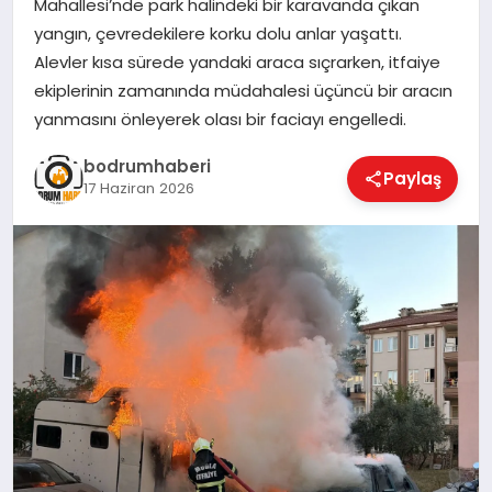
Mahallesi’nde park halindeki bir karavanda çıkan
yangın, çevredekilere korku dolu anlar yaşattı.
KÖŞE YAZILARI
Alevler kısa sürede yandaki araca sıçrarken, itfaiye
ekiplerinin zamanında müdahalesi üçüncü bir aracın
yanmasını önleyerek olası bir faciayı engelledi.
YAŞAM
bodrumhaberi
Paylaş
17 Haziran 2026
SPOR
MUĞLA
☰