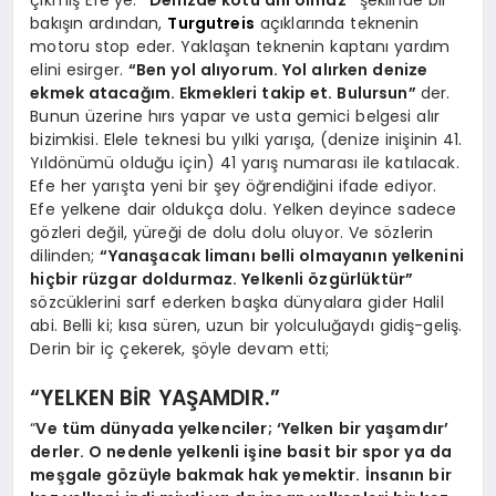
bakışın ardından,
Turgutreis
açıklarında teknenin
motoru stop eder. Yaklaşan teknenin kaptanı yardım
elini esirger.
“Ben yol alıyorum. Yol alırken denize
ekmek atacağım. Ekmekleri takip et. Bulursun”
der.
Bunun üzerine hırs yapar ve usta gemici belgesi alır
bizimkisi. Elele teknesi bu yılki yarışa, (denize inişinin 41.
Yıldönümü olduğu için) 41 yarış numarası ile katılacak.
Efe her yarışta yeni bir şey öğrendiğini ifade ediyor.
Efe yelkene dair oldukça dolu. Yelken deyince sadece
gözleri değil, yüreği de dolu dolu oluyor. Ve sözlerin
dilinden;
“Yanaşacak limanı belli olmayanın yelkenini
hiçbir rüzgar doldurmaz. Yelkenli özgürlüktür”
sözcüklerini sarf ederken başka dünyalara gider Halil
abi. Belli ki; kısa süren, uzun bir yolculuğaydı gidiş-geliş.
Derin bir iç çekerek, şöyle devam etti;
“YELKEN BİR YAŞAMDIR.”
“
Ve tüm dünyada yelkenciler; ‘Yelken bir yaşamdır’
derler. O nedenle yelkenli işine basit bir spor ya da
meşgale gözüyle bakmak hak yemektir. İnsanın bir