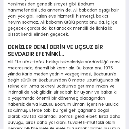
Yenilmez’den genetik sirayet gibi. Bodrum
hanımefendisi Eda annenin de, Ali babadan aşağı kalır
yanı yok gibi. Halen eve hizmetli, hizmetçi, bakıcı
neyim sokmaz. Ali babanın ütülü pantolonu da, iç içe
geçecek çorabı da, katlanacak mendili de ilahla ki;
bizzat kendi elinden geçecek.
DENİZLER DENLİ DERİN VE UÇSUZ BİR
SEVDADIR EFE’NİNKİ…
alil Efe ufak-tefek balıkçı tekneleriyle sürdürdüğü mavi
mecrasında, önemli bir karar alır. Bu karar onu 1975
yılında Karia medeniyetinin vazgeçilmezi, Bozburun’a
değin sürükler. Bozburun’dan 8 metre uzunluğunda bir
tekne alır. Ama tekneyi Bodrum’a getirme imkan ve
ihtimali de yok gibidir. Bir sabah bir uyanır ve bakar ki;
o yaşamında önemli bir dönemeç olacağından
habersiz derya kuzusu Bodrum Limanı içerisine usulca
sokulmuş. Efe’de tabi bu “gel gel” çağrısına doğal
olarak kayıtsız kalamadı. Sonrası geldi elbet. Biraz daha
büyüğü, biraz daha yol alanı, tuvaletli-mutfaklı olanı
derken; 1981’de Elele ile elele tutuşmak varmış bu uzun