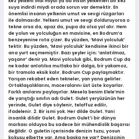
kez yelkeni indi miydi ya da insan yelkenleri bir kez
suya indirdi miydi orada sorun var demektir. En
önemlisi insanın yelkenin umut ve sevgi rüzgarları
ile dolmasıdır. Yelkeni umut ve sevgi dolduruyorsa o
tekne orsa da, apaz da, pupa da olsa yol alır. Hem
de yolun ve yolculuğun en mavisine, en Bodrum’a
benzeyenine rota çizer. Bu yüzden, ‘Mavi yolculuk’
tektir. Bu yüzden, ‘Mavi yolculuk’ kendisine ikinci bir
ana yurt seçmemiştir. Bazı şeyler için; ‘anlatılmaz,
yaşanır’ denir ya. Mavi yolculuk gibi, Bodrum Cup da
ne kadar anlatılsa mutlaka bir dalga, bir yakamoz,
bir tramola eksik kalır. Bodrum Cup paylaşmaktır.
Yarışan rekabet eden tekneler, yan yana gelirler.
Ortaklaşalıklarını, maceralarını üst üste koyarlar.
Farklı anılarını paylaşırlar. Mesela benim Elele’min
de yarıştığı sınıfın adı Gulet. Gulet yeryüzünün her
yerinde, Gulet diye söylenir, telaffuz edilir,
ifadelenir. 2. Bir ismi yok. Her dilde Gulet. Yani
insanlık dilidir Gulet. Bodrum Gulet’i bir dünya
markası olduysa bu sadece bir mühendislik başarısı
değildir. O guletin içerisinde denizin tuzu, yosun
kokusu elbette var. Ama başka ne var? Denizcinin