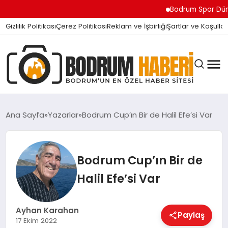
Bodrum Spor Dünyasın
Gizlilik Politikası
Çerez Politikası
Reklam ve İşbirliği
Şartlar ve Koşullar
Ana Sayfa
Yazarlar
Bodrum Cup’ın Bir de Halil Efe’si Var
BODRUM BODRUM
Bodrum Cup’ın Bir de
Halil Efe’si Var
SIYASET
Ayhan Karahan
Paylaş
MAGAZIN
17 Ekim 2022