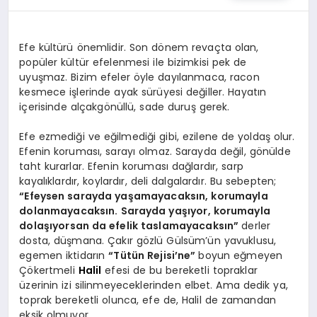
KÖŞE YAZILARI
Efe kültürü önemlidir. Son dönem revaçta olan,
popüler kültür efelenmesi ile bizimkisi pek de
uyuşmaz. Bizim efeler öyle dayılanmaca, racon
YAŞAM
kesmece işlerinde ayak sürüyesi değiller. Hayatın
içerisinde alçakgönüllü, sade duruş gerek.
Efe ezmediği ve eğilmediği gibi, ezilene de yoldaş olur.
SPOR
Efenin koruması, sarayı olmaz. Sarayda değil, gönülde
taht kurarlar. Efenin koruması dağlardır, sarp
kayalıklardır, koylardır, deli dalgalardır. Bu sebepten;
MUĞLA
“Efeysen sarayda yaşamayacaksın, korumayla
dolanmayacaksın. Sarayda yaşıyor, korumayla
dolaşıyorsan da efelik taslamayacaksın”
derler
dosta, düşmana. Çakır gözlü Gülsüm’ün yavuklusu,
☰
egemen iktidarın
“Tütün Rejisi’ne”
boyun eğmeyen
Çökertmeli
Halil
efesi de bu bereketli topraklar
üzerinin izi silinmeyeceklerinden elbet. Ama dedik ya,
toprak bereketli olunca, efe de, Halil de zamandan
eksik olmuyor.