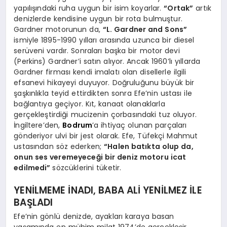
yapılışındaki ruha uygun bir isim koyarlar.
“Ortak”
artık
denizlerde kendisine uygun bir rota bulmuştur.
Gardner motorunun da,
“L. Gardner and Sons”
ismiyle 1895-1990 yılları arasında uzunca bir diesel
serüveni vardır. Sonraları başka bir motor devi
(Perkins) Gardner’i satın alıyor. Ancak 1960’lı yıllarda
Gardner firması kendi imalatı olan disellerle ilgili
efsanevi hikayeyi duyuyor. Doğruluğunu büyük bir
şaşkınlıkla teyid ettirdikten sonra Efe’nin ustası ile
bağlantıya geçiyor. Kıt, kanaat olanaklarla
gerçekleştirdiği mucizenin çorbasındaki tuz oluyor.
İngiltere’den,
Bodrum
’a ihtiyaç olunan parçaları
gönderiyor ulvi bir jest olarak. Efe, Tüfekçi Mahmut
ustasından söz ederken;
“Halen batıkta olup da,
onun ses veremeyeceği bir deniz motoru icat
edilmedi”
sözcüklerini tüketir.
YENİLMEME İNADI, BABA ALİ YENİLMEZ İLE
BAŞLADI
Efe’nin gönlü denizde, ayakları karaya basan
yaşamında en mühim milat 1974’de gerçekleşir.