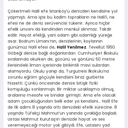
Çökertmeli Halil efe İstanköy’ü denizden kendisine yol
yapmıştı. Ama işte bu kadim toprakların ne Halil’i, ne
efesi ne de deniz serüvencisi tükenir. Ayrıca hiçbir
efelik ünvanı da kendinden menkul alınmaz. Takdir
edilir. Hayat efeliği, yani adam gibi adamlığı yüreğe
asar. Bodrum Limanı’nın, denizlerinin, koylarının
günümüz Halil efesi de,
Halil Yenilmez
. Tevellüt 1950.
Göbeği denize bağlı doğanlardan. Cumhuriyet İlkokulu
sıralarında okurken de, gözünü ve gönlünü 50 metre
ilerisindeki liman içerisinde birikintili mavi sulardan
alamıyordu. Okulu yanıp da, Turgutreis İlkokulu’na
zorunlu eğitim göçüyle kendisini biraz gurbette
hissetti. Çünkü öncesinde denize bitişik fiziki
komşuluğu sonlanmıştı. Bir miktar uzaklaşma olmuş,
aralarına mesafe ve binalar girmişti. Ama efe olacak
adam çocukluğundan belli eder ya kendisini… Halil Efe
de ilk adımı 8 yaşında attı denizdeki efelik sürecine. 8
yaşında Tüfekçi Mahmut’un yanında çıraklığa başladı.
Ustası Mahmut Kurutaş’ın denizde hayat ve ses
veremeyeceği motor yok gibiydi. Efe, ustasını yad