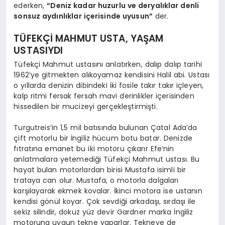
ederken,
“Deniz kadar huzurlu ve deryalıklar denli
sonsuz aydınlıklar içerisinde uyusun”
der.
TÜFEKÇİ MAHMUT USTA, YAŞAM
USTASIYDI
Tüfekçi Mahmut ustasını anlatırken, dalıp dalıp tarihi
1962’ye gitmekten alıkoyamaz kendisini Halil abi. Ustası
o yıllarda denizin dibindeki iki fosile takır takır içleyen,
kalp ritmi fersak fersah mavi derinlikler içerisinden
hissedilen bir mucizeyi gerçekleştirmişti.
Turgutreis’in 1,5 mil batısında bulunan Çatal Ada’da
çift motorlu bir İngiliz hücum botu batar. Denizde
fıtratına emanet bu iki motoru çıkarır Efe’nin
anlatmalara yetemediği Tüfekçi Mahmut ustası. Bu
hayat bulan motorlardan birisi Mustafa isimli bir
trataya can olur. Mustafa, o motorla dalgaları
karşılayarak ekmek kovalar. İkinci motora ise ustanın
kendisi gönül koyar. Çok sevdiği arkadaşı, sırdaşı ile
sekiz silindir, dokuz yüz devir Gardner marka İngiliz
motoruna uygun tekne yaparlar. Tekneye de