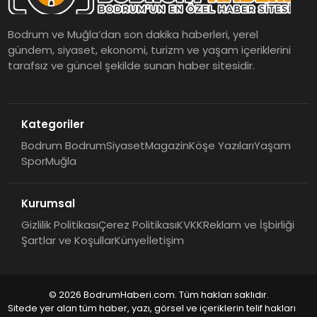
Bodrum ve Muğla’dan son dakika haberleri, yerel
gündem, siyaset, ekonomi, turizm ve yaşam içeriklerini
tarafsız ve güncel şekilde sunan haber sitesidir.
Kategoriler
Bodrum Bodrum
Siyaset
Magazin
Köşe Yazıları
Yaşam
Spor
Muğla
Kurumsal
Gizlilik Politikası
Çerez Politikası
KVKK
Reklam ve İşbirliği
Şartlar ve Koşullar
Künye
İletişim
© 2026 BodrumHaberi.com. Tüm hakları saklıdır.
Sitede yer alan tüm haber, yazı, görsel ve içeriklerin telif hakları