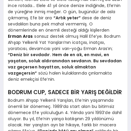
ince rotada… Elele 41 yıl önce denize indiğinde, Efe’nin
de yüreğine inmiş meğer. O gün, bugündür de asla
çıkmamış. Efe bir ara
“Artık yeter”
dese de deniz
sevdalıları buna pek mahal vermemiş. O
dönemlerinde en önemli desteği aldığı kişilerden
Erman Aras
sonsuz destek olmuş Halil Efe’ye. Bodrum
Ahşap Yelkenli Yat Yarışları’nın icatçısı, inatçısı,
yaratıcısı, devamcısı yani varı-yoğu Erman Aras’ın;
“Deniz bir sevdadır. Hem de en ak, en mavi, en
yaşatan, soluk aldıranından sevdanın. Bu sevdadan
vaz geçersen hayattan, soluk almaktan
vazgeçersin”
sözü halen kulaklarında çınlamakta
deniz emekçisi Efe’nin.
BODRUM CUP, SADECE BİR YARIŞ DEĞİLDİR
Bodrum Ahşap Yelkenli Yarışları, Efe’nin yaşamında
önemli bir dönemeç. 1989’da start alan bu bitimsiz
dönemece Efe yolculuğun 4. Yılında yani 1993’de dahil
oluyor. Bu yıl, Efe’nin yarışa katılışının 29 yıldönümü
olacak. Her yarıştan ayrı bir hikaye, farklı bir macera
çıkmış Efe’ye.
“Denizde kötü anı olmaz”
şeklinde bir