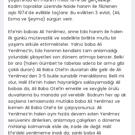
Kadim topraklar üzerinde Naide hanım ile filizlenen
aşkı 1974’de evlilikle taçlanır. Bu evlikten 3 evlat, (Ali,
Esma ve Şeyma) sürgün verir.
Efe’nin babası Ali Yenilmez, anne Eda hanım ile halen
ilk günkü mütevazilik ve sadelikte birlikte mutlu bir
yaşamı sirküle ettirmekteler. Yalnız baba Ali
Yenilmez’in, Eda hanımın kendisini tam anlamadığı
yolundaki şikayetleri son dönem artmışa benzer. Belki
bir ara (halen Gümbet’te tabelası adeta bir arma gibi
çakılı duran) Ali Baba Otel’in duvarları dile gelir de Ali
Yenilmez’den 3-5 bukle sunabilir meraklılarına. Belli mi
olur, Halil Efe’nin halen hayranlığını saklayamadığı Ali
babası da, Ali Baba Otel’in emekle ve sevgiyle örülü
duvarlarına bu manada yol verebilir. Bodrum her ap ak
saçlısına temasınızda mutlaka baba Ali Yenilmez ve
kısmen Ali Baba Otel’e bir çarpıyorsunuz. Ali
Yenilmez’in halen aynı hızda devam eden Yenilmez
serüvenini dinlerken, anlamaya çalışırken o döneme
mıhlanıp kalmamak elde de, irade de değil. Halil
Efe’deki yenilmeme inadı da; sanki baba Ali