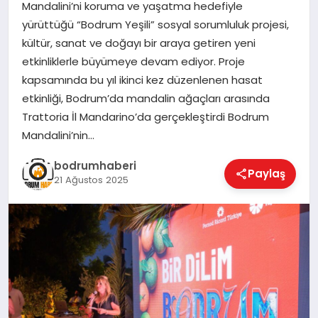
Mandalini’ni koruma ve yaşatma hedefiyle
yürüttüğü “Bodrum Yeşili” sosyal sorumluluk projesi,
KÖŞE YAZILARI
kültür, sanat ve doğayı bir araya getiren yeni
etkinliklerle büyümeye devam ediyor. Proje
kapsamında bu yıl ikinci kez düzenlenen hasat
YAŞAM
etkinliği, Bodrum’da mandalin ağaçları arasında
Trattoria İl Mandarino’da gerçekleştirdi Bodrum
Mandalini’nin…
SPOR
bodrumhaberi
Paylaş
21 Ağustos 2025
MUĞLA
☰