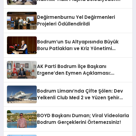
Yanıt Geldi
Değirmenburnu Yel Değirmenleri
Projeleri Ödüllendirildi
Bodrum’un Su Altyapısında Büyük
Boru Patlakları ve Kriz Yönetimi
Geride Kalıyor
AK Parti Bodrum İlçe Başkanı
Ergene’den Eymen Açıklaması:
“Yardım Kampanyasının Siyasi
Malzeme Yapılmasını Kınıyorum”
Bodrum Limanı’nda Çifte Şölen: Dev
Yelkenli Club Med 2 ve Yüzen Şehir
Aroya Geldi!
BOYD Başkanı Duman; Viral Videolarla
Bodrum Gerçeklerini Örtemezsiniz!