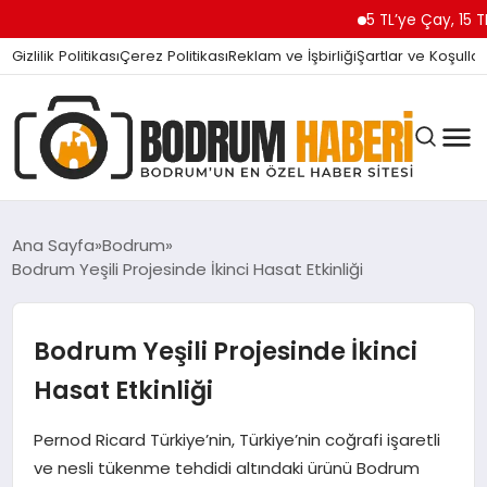
5 TL’ye Çay, 15 TL’ye Ka
Gizlilik Politikası
Çerez Politikası
Reklam ve İşbirliği
Şartlar ve Koşullar
Ana Sayfa
Bodrum
Bodrum Yeşili Projesinde İkinci Hasat Etkinliği
BODRUM BODRUM
Bodrum Yeşili Projesinde İkinci
SIYASET
Hasat Etkinliği
Pernod Ricard Türkiye’nin, Türkiye’nin coğrafi işaretli
MAGAZIN
ve nesli tükenme tehdidi altındaki ürünü Bodrum