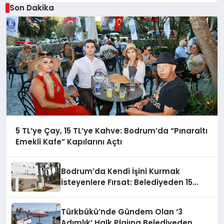
Malzeme Yapılmasını Kınıyorum”
Son Dakika
5 TL’ye Çay, 15 TL’ye Kahve: Bodrum’da “Pınaraltı
Emekli Kafe” Kapılarını Açtı
Bodrum’da Kendi İşini Kurmak
İsteyenlere Fırsat: Belediyeden 15
Taşınmaz Kiraya Veriliyor
Türkbükü’nde Gündem Olan ‘3
Adımlık’ Halk Plajına Belediyeden