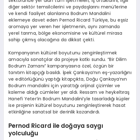
sektöründe yer alan tüm işletmeleri, iş ortaklarını, ilgili
diğer sektör temsilcilerini ve paydaşlarını menü’lerine
ve kendi faaliyet alanlarına Bodrum Mandalini
eklemeye davet eden Pernod Ricard Türkiye, bu eşsiz
aromaya yer veren her işletmenin, aynı zamanda
yerel tarıma, bölge ekonomisine ve kültürel mirasa
sahip çıkmış olacağına da dikkat çekti.
Kampanyanın kültürel boyutunu zenginleştirmek
amacıyla sanatçılar da projeye katkı sundu. “Bir Dilim
Bodrum Zamanı” kampanyasına özel, özgün bir
tanıtım kitapçığı basıldı. İpek Çankaya’nın eş-yazarlığını
ve editörlüğünü yaptığı kitapçıkta, Doğu Çankaya’nın
Bodrum mandalini için yarattığı orijinal çizimler ve
kaleme aldığı cümleler yer aldı. Ressam ve heykeltıraş
Hanefi Yeter’in Bodrum Mandalini’yle tasarladığı küpler
ise projenin kültürel boyutunu zenginleştirerek hasat
etkinliğine sanatsal bir derinlik kazandırdı.
Pernod Ricard ile doğaya saygı
yolculuğu