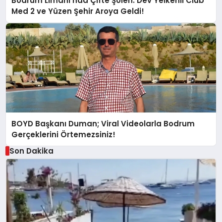
Bodrum Limanı’nda Çifte Şölen: Dev Yelkenli Club
Med 2 ve Yüzen Şehir Aroya Geldi!
BOYD Başkanı Duman; Viral Videolarla Bodrum
Gerçeklerini Örtemezsiniz!
Son Dakika