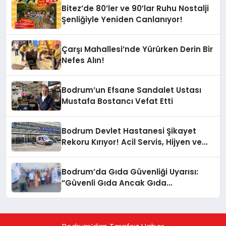
Bitez’de 80’ler ve 90’lar Ruhu Nostalji
Şenliğiyle Yeniden Canlanıyor!
Çarşı Mahallesi’nde Yürürken Derin Bir
Nefes Alın!
Bodrum’un Efsane Sandalet Ustası
Mustafa Bostancı Vefat Etti
Bodrum Devlet Hastanesi Şikayet
Rekoru Kırıyor! Acil Servis, Hijyen ve
Yoğunluk Tepki Çekiyor!
Bodrum’da Gıda Güvenliği Uyarısı:
“Güvenli Gıda Ancak Gıda
Mühendisiyle Mümkün”