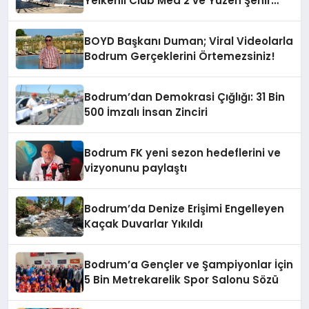
Yelkenli Club Med 2 ve Yüzen Şehir
Aroya Geldi!
BOYD Başkanı Duman; Viral Videolarla
Bodrum Gerçeklerini Örtemezsiniz!
Bodrum’dan Demokrasi Çığlığı: 31 Bin
500 İmzalı İnsan Zinciri
Bodrum FK yeni sezon hedeflerini ve
vizyonunu paylaştı
Bodrum’da Denize Erişimi Engelleyen
Kaçak Duvarlar Yıkıldı
Bodrum’a Gençler ve Şampiyonlar İçin
5 Bin Metrekarelik Spor Salonu Sözü