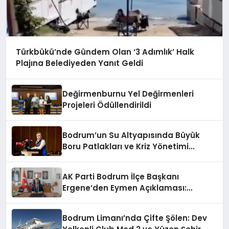
Türkbükü’nde Gündem Olan ‘3 Adımlık’ Halk
Plajına Belediyeden Yanıt Geldi
Değirmenburnu Yel Değirmenleri
Projeleri Ödüllendirildi
Bodrum’un Su Altyapısında Büyük
Boru Patlakları ve Kriz Yönetimi
Geride Kalıyor
AK Parti Bodrum İlçe Başkanı
Ergene’den Eymen Açıklaması:
“Yardım Kampanyasının Siyasi
Malzeme Yapılmasını Kınıyorum”
Bodrum Limanı’nda Çifte Şölen: Dev