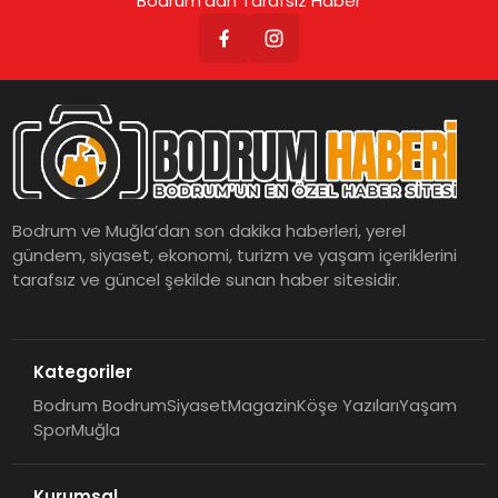
Bodrum’dan Tarafsız Haber
Bodrum ve Muğla’dan son dakika haberleri, yerel
gündem, siyaset, ekonomi, turizm ve yaşam içeriklerini
tarafsız ve güncel şekilde sunan haber sitesidir.
Kategoriler
Bodrum Bodrum
Siyaset
Magazin
Köşe Yazıları
Yaşam
Spor
Muğla
Kurumsal