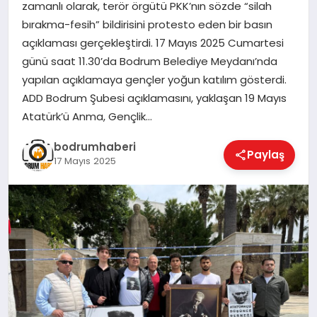
zamanlı olarak, terör örgütü PKK’nın sözde “silah
bırakma-fesih” bildirisini protesto eden bir basın
KÖŞE YAZILARI
açıklaması gerçekleştirdi. 17 Mayıs 2025 Cumartesi
günü saat 11.30’da Bodrum Belediye Meydanı’nda
yapılan açıklamaya gençler yoğun katılım gösterdi.
YAŞAM
ADD Bodrum Şubesi açıklamasını, yaklaşan 19 Mayıs
Atatürk’ü Anma, Gençlik…
SPOR
bodrumhaberi
Paylaş
17 Mayıs 2025
MUĞLA
☰