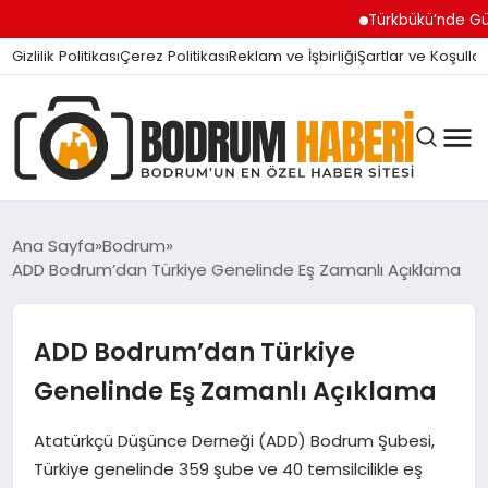
Türkbükü’nde Gündem Ol
Gizlilik Politikası
Çerez Politikası
Reklam ve İşbirliği
Şartlar ve Koşullar
Ana Sayfa
Bodrum
ADD Bodrum’dan Türkiye Genelinde Eş Zamanlı Açıklama
BODRUM BODRUM
ADD Bodrum’dan Türkiye
SIYASET
Genelinde Eş Zamanlı Açıklama
Atatürkçü Düşünce Derneği (ADD) Bodrum Şubesi,
MAGAZIN
Türkiye genelinde 359 şube ve 40 temsilcilikle eş