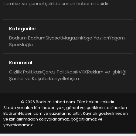
tarafsız ve güncel şekilde sunan haber sitesidir.
Kategoriler
Bodrum Bodrum
Siyaset
Magazin
Köşe Yazıları
Yaşam
Spor
Muğla
Kurumsal
Gizlilik Politikası
Çerez Politikası
KVKK
Reklam ve İşbirliği
Şartlar ve Koşullar
Künye
İletişim
© 2026 BodrumHaberi.com. Tüm hakları saklıdır.
Sitede yer alan tüm haber, yazı, görsel ve içeriklerin telif hakları
BodrumHaberi.com ve yazarlarına aittir. Kaynak gösterilmeden
ve izin alınmadan kopyalanamaz, çoğaltılamaz ve
yayımlanamaz.