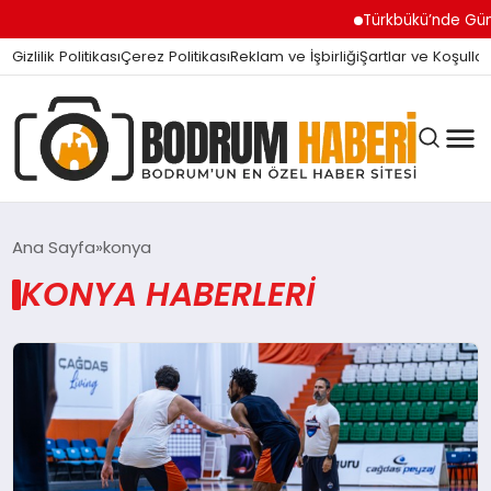
Türkbükü’nde Günde
Gizlilik Politikası
Çerez Politikası
Reklam ve İşbirliği
Şartlar ve Koşullar
Ana Sayfa
konya
KONYA HABERLERI
BODRUM BODRUM
SIYASET
MAGAZIN