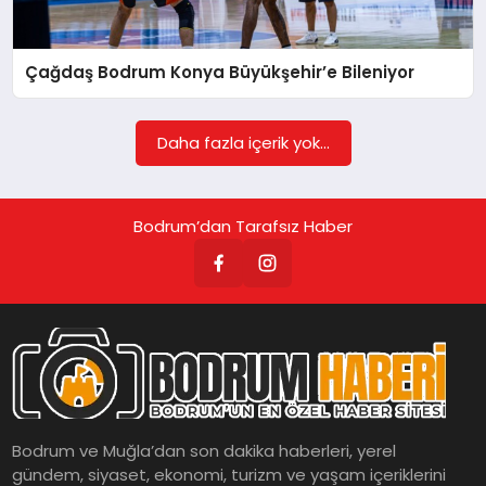
KÖŞE YAZILARI
Çağdaş Bodrum Konya Büyükşehir’e Bileniyor
YAŞAM
Daha fazla içerik yok...
SPOR
Bodrum’dan Tarafsız Haber
MUĞLA
☰
Bodrum ve Muğla’dan son dakika haberleri, yerel
gündem, siyaset, ekonomi, turizm ve yaşam içeriklerini