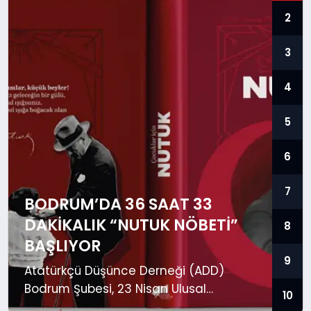
2
KÖŞE YAZILARI
3
YAŞAM
4
5
SPOR
6
MUĞLA
7
BODRUM’DA 36 SAAT 33
DAKIKALIK “NUTUK NÖBETI”
8
BAŞLIYOR
☰
9
Atatürkçü Düşünce Derneği (ADD)
Bodrum Şubesi, 23 Nisan Ulusal
10
Egemenlik ve Çocuk Bayramı’nda