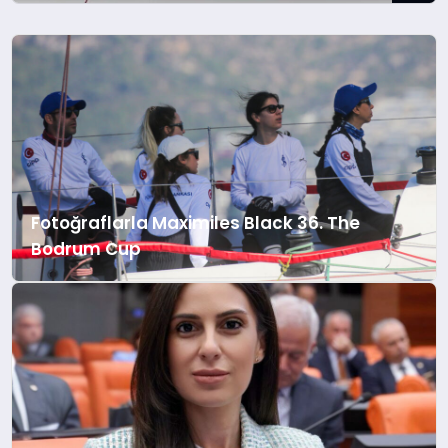
Cumhuriyet tarihine ışık tutacak, tarihi
ve duygu yüklü bir farkındalık
çalışmasına imza atıyor.
Cumhuriyetimizin kurucusu Gazi
Mustafa Kemal Atatürk’ün ölümsüz eseri
Nutuk, Bodrum Belediye Meydanı'nda
tam 36 saat 33 dakika boyunca
kesintisiz olarak okunacak.
Fotoğraflarla Maximiles Black 36. The
Bodrum Cup