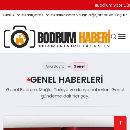
Bodrum Spor Dünyasını Sarsa
Gizlilik Politikası
Çerez Politikası
Reklam ve İşbirliği
Şartlar ve Koşullar
Ana Sayfa
Genel
GENEL HABERLERI
BODRUM BODRUM
Genel Bodrum, Muğla, Türkiye ve dünya haberleri. Genel
gündeme dair her şey.
SIYASET
1
MAGAZIN