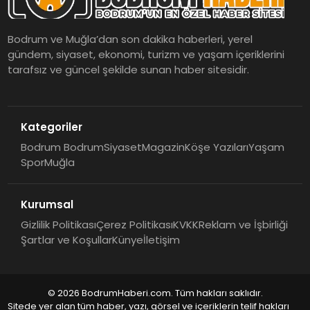
Bodrum ve Muğla’dan son dakika haberleri, yerel
gündem, siyaset, ekonomi, turizm ve yaşam içeriklerini
tarafsız ve güncel şekilde sunan haber sitesidir.
Kategoriler
Bodrum Bodrum
Siyaset
Magazin
Köşe Yazıları
Yaşam
Spor
Muğla
Kurumsal
Gizlilik Politikası
Çerez Politikası
KVKK
Reklam ve İşbirliği
Şartlar ve Koşullar
Künye
İletişim
© 2026 BodrumHaberi.com. Tüm hakları saklıdır.
Sitede yer alan tüm haber, yazı, görsel ve içeriklerin telif hakları