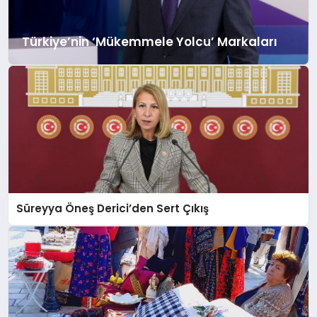
Türkiye’nin ‘Mükemmele Yolcu’ Markaları
Süreyya Öneş Derici’den Sert Çıkış