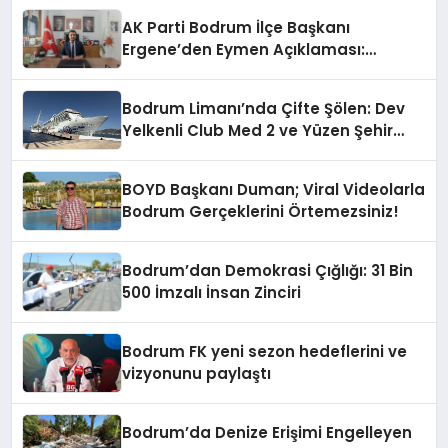
AK Parti Bodrum İlçe Başkanı
Ergene’den Eymen Açıklaması:
“Yardım Kampanyasının Siyasi
Malzeme Yapılmasını Kınıyorum”
Bodrum Limanı’nda Çifte Şölen: Dev
Yelkenli Club Med 2 ve Yüzen Şehir
Aroya Geldi!
BOYD Başkanı Duman; Viral Videolarla
Bodrum Gerçeklerini Örtemezsiniz!
Bodrum’dan Demokrasi Çığlığı: 31 Bin
500 İmzalı İnsan Zinciri
Bodrum FK yeni sezon hedeflerini ve
vizyonunu paylaştı
Bodrum’da Denize Erişimi Engelleyen