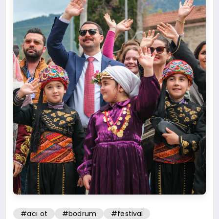
#acı ot
#bodrum
#festival