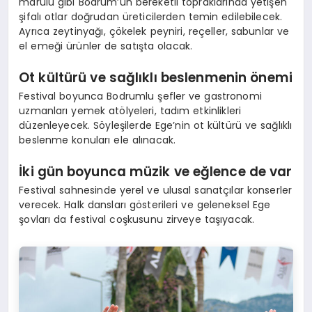
marulu gibi Bodrum’un bereketli topraklarında yetişen
şifalı otlar doğrudan üreticilerden temin edilebilecek.
Ayrıca zeytinyağı, çökelek peyniri, reçeller, sabunlar ve
el emeği ürünler de satışta olacak.
Ot kültürü ve sağlıklı beslenmenin önemi
Festival boyunca Bodrumlu şefler ve gastronomi
uzmanları yemek atölyeleri, tadım etkinlikleri
düzenleyecek. Söyleşilerde Ege’nin ot kültürü ve sağlıklı
beslenme konuları ele alınacak.
İki gün boyunca müzik ve eğlence de var
Festival sahnesinde yerel ve ulusal sanatçılar konserler
verecek. Halk dansları gösterileri ve geleneksel Ege
şovları da festival coşkusunu zirveye taşıyacak.