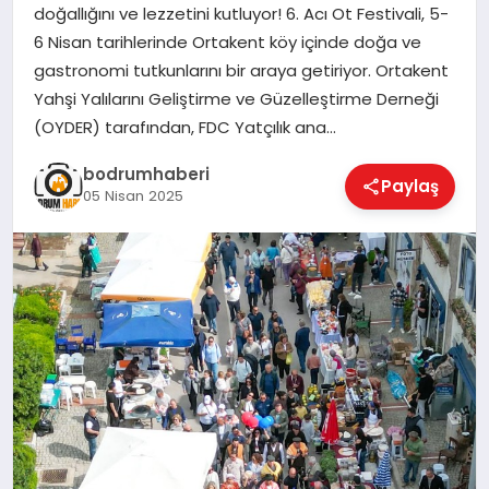
doğallığını ve lezzetini kutluyor! 6. Acı Ot Festivali, 5-
6 Nisan tarihlerinde Ortakent köy içinde doğa ve
KÖŞE YAZILARI
gastronomi tutkunlarını bir araya getiriyor. Ortakent
Yahşi Yalılarını Geliştirme ve Güzelleştirme Derneği
(OYDER) tarafından, FDC Yatçılık ana…
YAŞAM
bodrumhaberi
Paylaş
05 Nisan 2025
SPOR
MUĞLA
☰