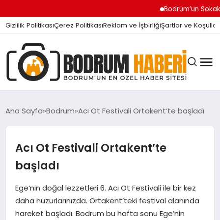
Bodrum’un Sokak Canları
Gizlilik Politikası
Çerez Politikası
Reklam ve İşbirliği
Şartlar ve Koşullar
Ana Sayfa
Bodrum
Acı Ot Festivali Ortakent’te başladı
BODRUM BODRUM
Acı Ot Festivali Ortakent’te
başladı
SIYASET
Ege’nin doğal lezzetleri 6. Acı Ot Festivali ile bir kez
daha huzurlarınızda. Ortakent’teki festival alanında
MAGAZIN
hareket başladı. Bodrum bu hafta sonu Ege’nin