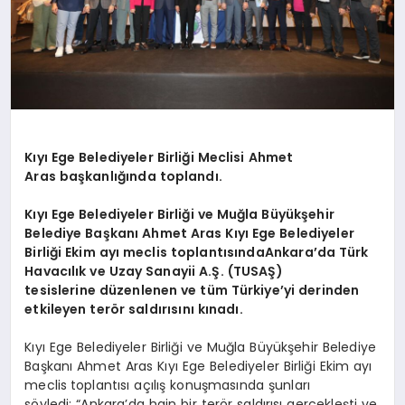
Kıyı Ege Belediyeler Birliği Meclisi Ahmet
Aras başkanlığında toplandı.
Kıyı E
ge Belediyeler Birliği ve Muğla Büyükşehir
Belediye Başkanı
Ahmet Aras Kıyı Ege Belediyeler
Birliği Ekim ayı meclis toplantısında
Ankara’da T
ü
rk
Havac
ı
l
ı
k ve Uzay Sanayii A.
Ş
. (TUSA
Ş
)
tesislerine
düzenlenen ve tüm Türkiye’yi derinden
etkileyen
ter
ö
r
sald
ı
r
ı
sını
k
ı
nad
ı
.
Kıyı Ege Belediyeler Birliği ve Muğla Büyükşehir Belediye
Başkanı Ahmet Aras Kıyı Ege Belediyeler Birliği Ekim ayı
meclis
toplantısı açılış konuşmasında şunları
söyledi; “Ankara’da hain bir terör saldırısı gerçekleşti ve