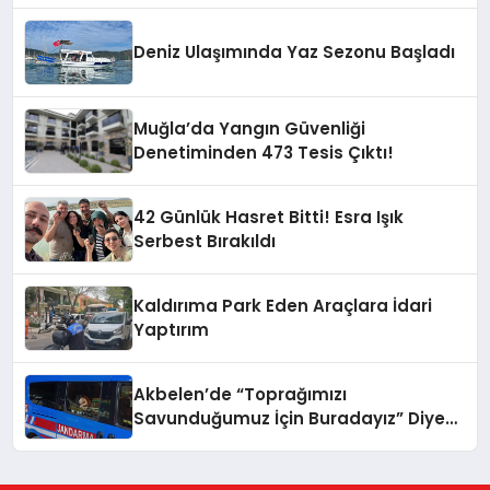
Deniz Ulaşımında Yaz Sezonu Başladı
Muğla’da Yangın Güvenliği
Denetiminden 473 Tesis Çıktı!
42 Günlük Hasret Bitti! Esra Işık
Serbest Bırakıldı
Kaldırıma Park Eden Araçlara İdari
Yaptırım
Akbelen’de “Toprağımızı
Savunduğumuz İçin Buradayız” Diyen
Esra Işık Tutuklandı!