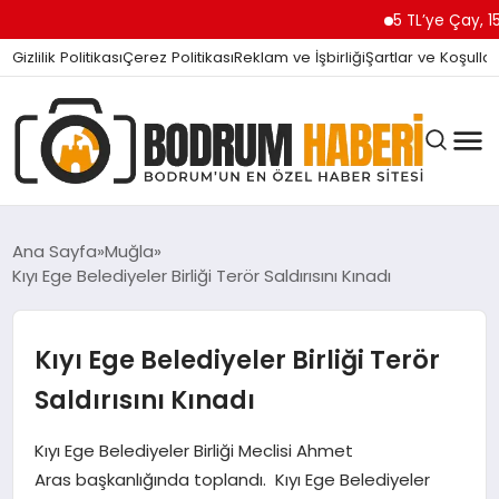
5 TL’ye Çay, 15 TL’ye K
Gizlilik Politikası
Çerez Politikası
Reklam ve İşbirliği
Şartlar ve Koşullar
Ana Sayfa
Muğla
Kıyı Ege Belediyeler Birliği Terör Saldırısını Kınadı
BODRUM BODRUM
Kıyı Ege Belediyeler Birliği Terör
SIYASET
Saldırısını Kınadı
Kıyı Ege Belediyeler Birliği Meclisi Ahmet
MAGAZIN
Aras başkanlığında toplandı. Kıyı Ege Belediyeler