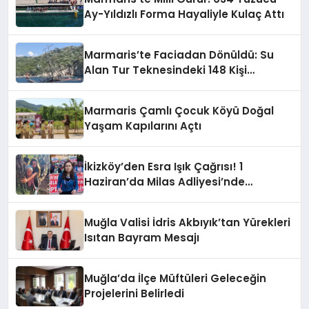
Ay-Yıldızlı Forma Hayaliyle Kulaç Attı
Marmaris’te Faciadan Dönüldü: Su
Alan Tur Teknesindeki 148 Kişi
Operasyonla Kurtarıldı
Marmaris Çamlı Çocuk Köyü Doğal
Yaşam Kapılarını Açtı
İkizköy’den Esra Işık Çağrısı! 1
Haziran’da Milas Adliyesi’nde
Buluşuyoruz
Muğla Valisi İdris Akbıyık’tan Yürekleri
Isıtan Bayram Mesajı
Muğla’da İlçe Müftüleri Geleceğin
Projelerini Belirledi