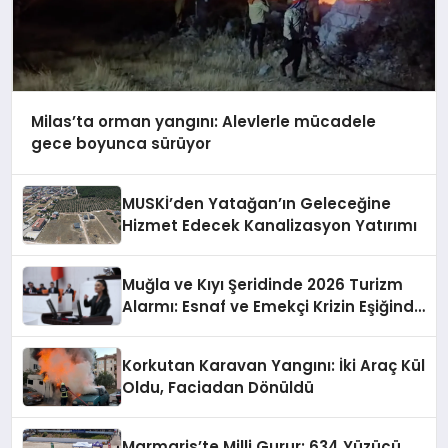
Milas’ta orman yangını: Alevlerle mücadele
gece boyunca sürüyor
MUSKİ’den Yatağan’ın Geleceğine
Hizmet Edecek Kanalizasyon Yatırımı
Muğla ve Kıyı Şeridinde 2026 Turizm
Alarmı: Esnaf ve Emekçi Krizin Eşiğinde
mi?
Korkutan Karavan Yangını: İki Araç Kül
Oldu, Faciadan Dönüldü
Marmaris’te Milli Gurur: 634 Yüzücü