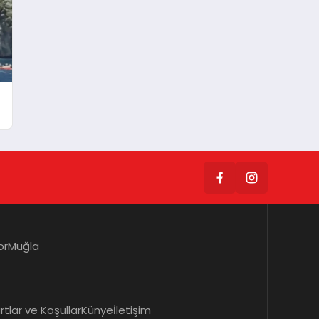
or
Muğla
rtlar ve Koşullar
Künye
İletişim