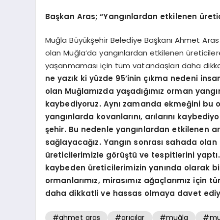
Başkan Aras; “Yangınlardan etkilenen üretic
Muğla Büyükşehir Belediye Başkanı Ahmet Aras 
olan Muğla’da yangınlardan etkilenen üreticilere
yaşanmaması için tüm vatandaşları daha dikkat
ne yazık ki yüzde 95’inin çıkma nedeni insan.
olan Muğlamızda yaşadığımız orman yangınla
kaybediyoruz. Aynı zamanda ekmeğini bu or
yangınlarda kovanlarını, arılarını kaybediyo
şehir. Bu nedenle yangınlardan etkilenen ar
sağlayacağız. Yangın sonrası sahada olan 
üreticilerimizle görüştü ve tespitlerini yap
kaybeden üreticilerimizin yanında olarak bi
ormanlarımız, mirasımız ağaçlarımız için t
daha dikkatli ve hassas olmaya davet edi
#ahmet aras
#arıcılar
#muğla
#muğ