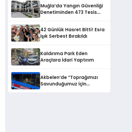
Muğla’da Yangın Güvenliği
Denetiminden 473 Tesis
Çıktı!
42 Günlük Hasret Bitti! Esra
Işık Serbest Bırakıldı
Kaldırıma Park Eden
Araçlara İdari Yaptırım
Akbelen’de “Toprağımızı
Savunduğumuz İçin
Buradayız” Diyen Esra Işık
Tutuklandı!