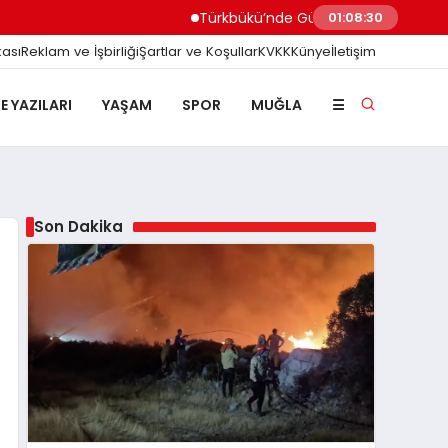
Türkbükü’nde Gündem Olan ‘3 Adımlık’ Halk P
01:08:31
kası
Reklam ve İşbirliği
Şartlar ve Koşullar
KVKK
Künye
İletişim
E YAZILARI
YAŞAM
SPOR
MUĞLA
☰
Son Dakika