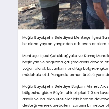
Muğla Büyükşehir Belediyesi Menteşe İlçesi Sa
bir alana yayılan yangından etkilenen arıcılara 
Menteşe ilçesi Çatakbağyaka ve Sarnıç Mahallele
başlayan ve soğutma çalışmalarının devam ettiğ
yoğun olarak kovanlarını bıraktığı bölgede çıka
müdahale etti. Yangında orman örtüsü yanında ü
Muğla Büyükşehir Belediye Başkanı Ahmet Aras’
bölgesine giden Büyükşehir ekipleri 710 arı ko
arıcılık ve bal olan üreticiler için hemen devrey
desteği vererek üreticilerin zararını bir nebze 