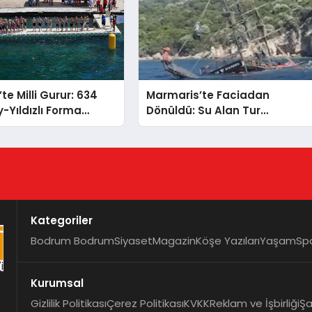
te Milli Gurur: 634
Marmaris’te Faciadan
-Yıldızlı Forma
Dönüldü: Su Alan Tur
 Kulaç Attı
Teknesindeki 148 Kişi
Operasyonla Kurtarıldı
Kategoriler
Bodrum Bodrum
Siyaset
Magazin
Köşe Yazıları
Yaşam
Sp
Kurumsal
Gizlilik Politikası
Çerez Politikası
KVKK
Reklam ve İşbirliği
Şa