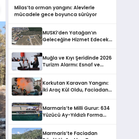
Milas’ta orman yangını: Alevlerle
mücadele gece boyunca sürüyor
MUSKİ’den Yatağan’ın
Geleceğine Hizmet Edecek
Kanalizasyon Yatırımı
Muğla ve Kıyı Şeridinde 2026
Turizm Alarmı: Esnaf ve
Emekçi Krizin Eşiğinde mi?
Korkutan Karavan Yangını:
İki Araç Kül Oldu, Faciadan
Dönüldü
Marmaris’te Milli Gurur: 634
Yüzücü Ay-Yıldızlı Forma
Hayaliyle Kulaç Attı
Marmaris’te Faciadan