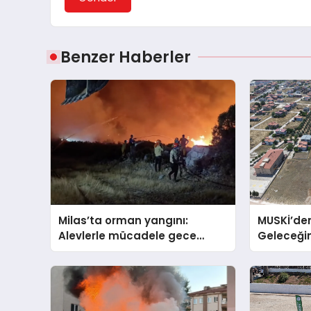
Benzer Haberler
Milas’ta orman yangını:
MUSKİ’de
Alevlerle mücadele gece
Geleceği
boyunca sürüyor
Kanalizas