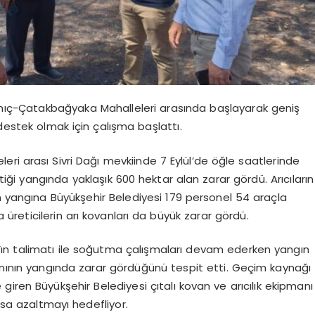
rnıç-Çatakbağyaka Mahalleleri arasında başlayarak geniş
destek olmak için çalışma başlattı.
ri arası Sivri Dağı mevkiinde 7 Eylül’de öğle saatlerinde
i yangında yaklaşık 600 hektar alan zarar gördü. Arıcıların
n yangına Büyükşehir Belediyesi 179 personel 54 araçla
reticilerin arı kovanları da büyük zarar gördü.
ın talimatı ile soğutma çalışmaları devam ederken yangın
vanının yangında zarar gördüğünü tespit etti. Geçim kaynağı
e giren Büyükşehir Belediyesi çıtalı kovan ve arıcılık ekipmanı
olsa azaltmayı hedefliyor.