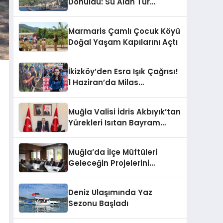
Dönüldü: Su Alan Tur
Teknesindeki 148 Kişi
Operasyonla Kurtarıldı
Marmaris Çamlı Çocuk Köyü
Doğal Yaşam Kapılarını Açtı
İkizköy’den Esra Işık Çağrısı!
1 Haziran’da Milas
Adliyesi’nde Buluşuyoruz
Muğla Valisi İdris Akbıyık’tan
Yürekleri Isıtan Bayram
Mesajı
Muğla’da İlçe Müftüleri
Geleceğin Projelerini
Belirledi
Deniz Ulaşımında Yaz
Sezonu Başladı