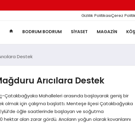
Gizlilik Politikası
Çerez Politi
BODRUM BODRUM
SIYASET
MAGAZIN
KÖŞ
rıcılara Destek
ağduru Arıcılara Destek
ıç-Çatakbağyaka Mahalleleri arasında başlayarak geniş bir
tek olmak için çalışma başlattı. Menteşe ilçesi Çatakbağyaka
 7 Eylül’de öğle saatlerinde başlayan ve soğutma
 hektar alan zarar gördü. Arıcıların yoğun olarak kovanlarını