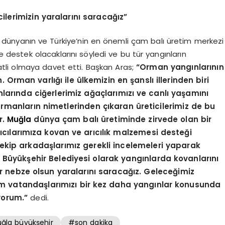
ilerimizin yaralarını saracağız”
dünyanın ve Türkiye’nin en önemli çam balı üretim merkezi
 destek olacaklarını söyledi ve bu tür yangınların
li olmaya davet etti. Başkan Aras;
“Orman yangınlarının
 Orman varlığı ile ülkemizin en şanslı illerinden biri
rında ciğerlerimiz ağaçlarımızı ve canlı yaşamını
manların nimetlerinden çıkaran üreticilerimiz de bu
r.
Muğla
dünya çam balı üretiminde zirvede olan bir
ıcılarımıza kovan ve arıcılık malzemesi desteği
ekip arkadaşlarımız gerekli incelemeleri yaparak
tı. Büyükşehir Belediyesi olarak yangınlarda kovanlarını
r nebze olsun yaralarını saracağız. Geleceğimiz
üm vatandaşlarımızı bir kez daha yangınlar konusunda
yorum.”
dedi.
la büyükşehir
#son dakika