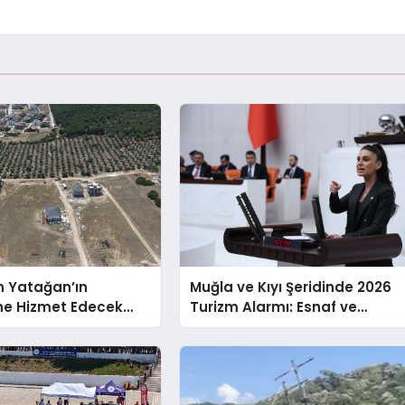
n Yatağan’ın
Muğla ve Kıyı Şeridinde 2026
ne Hizmet Edecek
Turizm Alarmı: Esnaf ve
yon Yatırımı
Emekçi Krizin Eşiğinde mi?