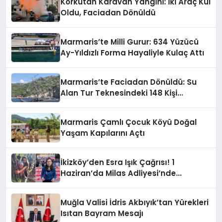
Korkutan Karavan Yangını: İki Araç Kül
Oldu, Faciadan Dönüldü
Marmaris’te Milli Gurur: 634 Yüzücü
Ay-Yıldızlı Forma Hayaliyle Kulaç Attı
Marmaris’te Faciadan Dönüldü: Su
Alan Tur Teknesindeki 148 Kişi
Operasyonla Kurtarıldı
Marmaris Çamlı Çocuk Köyü Doğal
Yaşam Kapılarını Açtı
İkizköy’den Esra Işık Çağrısı! 1
Haziran’da Milas Adliyesi’nde
Buluşuyoruz
Muğla Valisi İdris Akbıyık’tan Yürekleri
Isıtan Bayram Mesajı