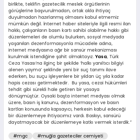
birlikte, teklifin gazetecilik meslek örgütlerinin
görüşlerine başvurulmadan, ortak akla ihtiyaç
duyulmadan hazırlanmış olmasını kabul etmemiz
mümkün değil. İnternet haber siteleriyle ilgili resmi ilan
hakkı, çalışanların basın kartı sahibi olabilme hakkı gibi
düzenlemeleri de olumlu bulurken, sosyal medyada
yaşanılan dezenformasyonla mücadele adına,
internet medyasına ağır bir sansür mekanizması
kurulmak istendiğine şahit olmaktayız.
Yasa
, Türk
Ceza Yasası’na ilginç bir şekilde ‘halkı yanıltıcı bilgiyi
alenen yayma’ şeklinde yeni bir suç tanımı ilave
ederken, bu suçu işleyenlere bir yıldan üç yıla kadar
hapis cezası getirmektedir. Bu yasa, cezai hükümleri
tehdit gibi sürekli hale getiren bir yasaya
dönüşmüştür. Oysaki başta internet medyası olmak
üzere, basın iş kanunu, dezenformasyon ve basın
kartları konusunda kapsayıcı, herkesin kabul edeceği
bir düzenlemeye ihtiyacımız vardı. Baskıyı, sansürü
dayatmayacak bir düzenlemeye katkı vermek isterdik.”
#mgc
#muğla gazeteciler cemiyeti