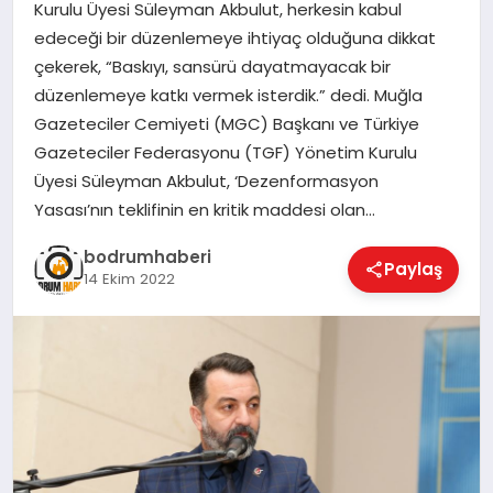
Kurulu Üyesi Süleyman Akbulut, herkesin kabul
edeceği bir düzenlemeye ihtiyaç olduğuna dikkat
KÖŞE YAZILARI
çekerek, “Baskıyı, sansürü dayatmayacak bir
düzenlemeye katkı vermek isterdik.” dedi. Muğla
Gazeteciler Cemiyeti (MGC) Başkanı ve Türkiye
YAŞAM
Gazeteciler Federasyonu (TGF) Yönetim Kurulu
Üyesi Süleyman Akbulut, ‘Dezenformasyon
Yasası’nın teklifinin en kritik maddesi olan…
SPOR
bodrumhaberi
Paylaş
14 Ekim 2022
MUĞLA
☰