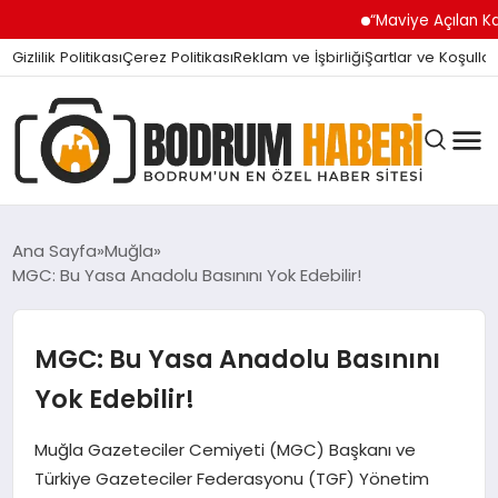
“Maviye Açılan Kapı” Turg
Gizlilik Politikası
Çerez Politikası
Reklam ve İşbirliği
Şartlar ve Koşullar
Ana Sayfa
Muğla
MGC: Bu Yasa Anadolu Basınını Yok Edebilir!
BODRUM BODRUM
MGC: Bu Yasa Anadolu Basınını
SIYASET
Yok Edebilir!
Muğla Gazeteciler Cemiyeti (MGC) Başkanı ve
MAGAZIN
Türkiye Gazeteciler Federasyonu (TGF) Yönetim