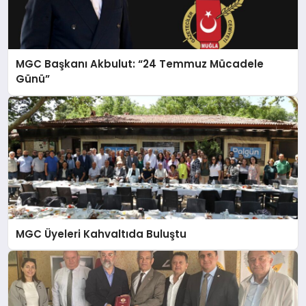
MGC Başkanı Akbulut: “24 Temmuz Mücadele
Günü”
MGC Üyeleri Kahvaltıda Buluştu