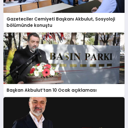
KÖŞE YAZILARI
Gazeteciler Cemiyeti Başkanı Akbulut, Sosyoloji
bölümünde konuştu
YAŞAM
SPOR
MUĞLA
Başkan Akbulut’tan 10 Ocak açıklaması
☰