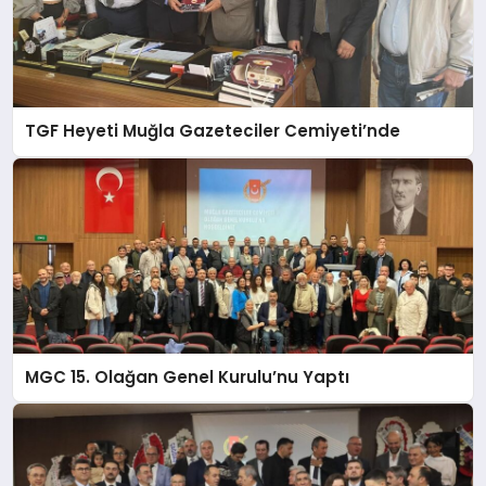
TGF Heyeti Muğla Gazeteciler Cemiyeti’nde
MGC 15. Olağan Genel Kurulu’nu Yaptı