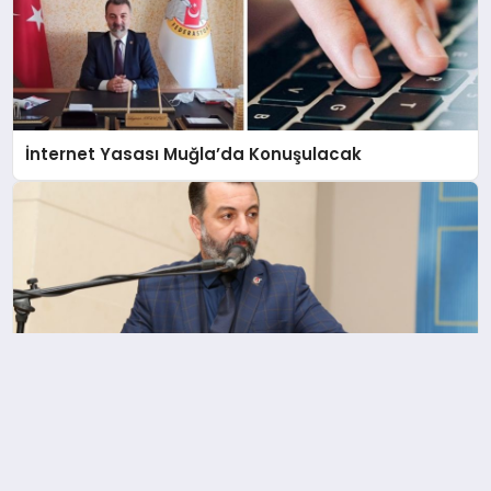
İnternet Yasası Muğla’da Konuşulacak
Akbulut:’Düzenleme Yerel Basının Sonu Olabilir’