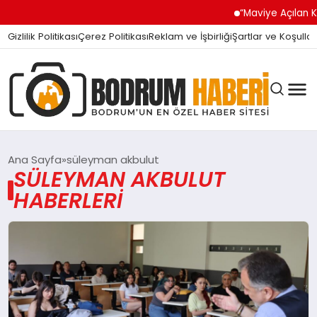
“Maviye Açılan Kapı” Tur
Gizlilik Politikası
Çerez Politikası
Reklam ve İşbirliği
Şartlar ve Koşullar
Ana Sayfa
süleyman akbulut
SÜLEYMAN AKBULUT
HABERLERI
BODRUM BODRUM
SIYASET
MAGAZIN