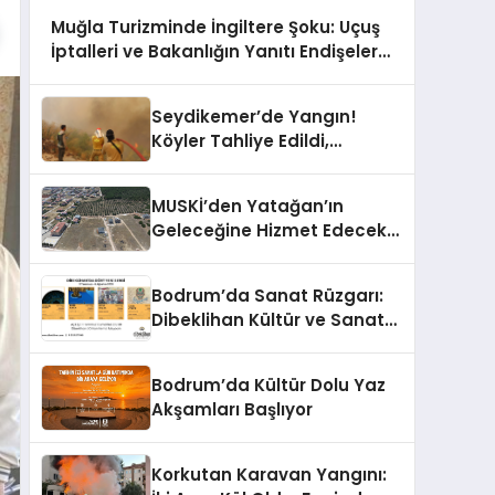
Muğla Turizminde İngiltere Şoku: Uçuş
İptalleri ve Bakanlığın Yanıtı Endişeleri
Büyüttü
Seydikemer’de Yangın!
Köyler Tahliye Edildi,
Hastane Boşaltıldı!
MUSKİ’den Yatağan’ın
Geleceğine Hizmet Edecek
Kanalizasyon Yatırımı
Bodrum’da Sanat Rüzgarı:
Dibeklihan Kültür ve Sanat
Köyü’nde Dört Yeni Sergi
Kapılarını Açıyor
Bodrum’da Kültür Dolu Yaz
Akşamları Başlıyor
Korkutan Karavan Yangını: