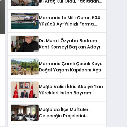
İki Araç Kül Oldu, Faciadan
Dönüldü
Marmaris’te Milli Gurur: 634
Yüzücü Ay-Yıldızlı Forma
Hayaliyle Kulaç Attı
Dr. Murat Özyaba Bodrum
Kent Konseyi Başkan Adayı
Marmaris Çamlı Çocuk Köyü
Doğal Yaşam Kapılarını Açtı
Muğla Valisi İdris Akbıyık’tan
Yürekleri Isıtan Bayram
Mesajı
Muğla’da İlçe Müftüleri
Geleceğin Projelerini
Belirledi