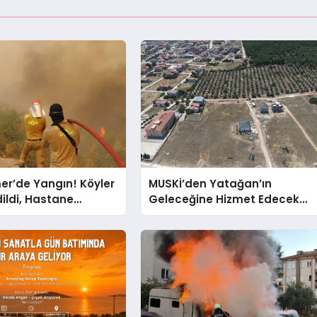
er’de Yangın! Köyler
MUSKİ’den Yatağan’ın
dildi, Hastane
Geleceğine Hizmet Edecek
!
Kanalizasyon Yatırımı