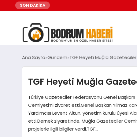
SON DAKİKA
Ana Sayfa
Gündem
TGF Heyeti Muğla Gazeteciler
TGF Heyeti Muğla Gazete
Türkiye Gazeteciler Federasyonu Genel Başkanı 
Cemiyeti’ni ziyaret etti.Genel Başkan Yılmaz Ka
Yardımcısı Levent Altun, yönetim kurulu üyesi Ala
etti.Dernek ziyaretinde, Muğla Gazeteciler Cemi
projelerle ilgili bilgiler verdi.TGF…