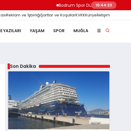
Bodrum Spor Dünyasını Sarsan Açıklama: Ya
10:44:24
kası
Reklam ve İşbirliği
Şartlar ve Koşullar
KVKK
Künye
İletişim
E YAZILARI
YAŞAM
SPOR
MUĞLA
☰
Son Dakika