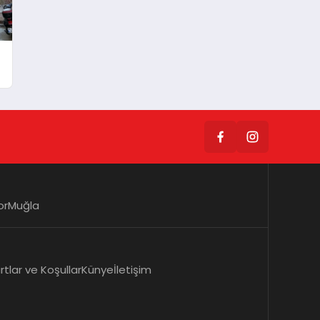
or
Muğla
rtlar ve Koşullar
Künye
İletişim