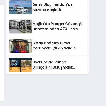
Deniz Ulaşımında Yaz
Sezonu Başladı
Muğla’da Yangın Güvenliği
Denetiminden 473 Tesis
Çıktı!
Sipay Bodrum FK’ya
Çorum’da Çirkin Saldırı
Bodrum’da Ruh ve
Bilinçaltını Buluşması:
Dibeklihan’da İki Yeni Sergi!