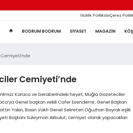
Gizlilik Politikası
Çerez Politi
BODRUM BODRUM
SIYASET
MAGAZIN
KÖŞ
 Cemiyeti’nde
ciler Cemiyeti’nde
Yılmaz Karaca ve beraberindeki heyet, Muğla Gazeteciler
raca’ya Genel başkan vekili Cafer Esendemir, Genel Başkan
attin Yakın, Basın Vakfı Genel Sekreteri Oğuzhan Bayrak eşlik
yeti Başkanı Süleyman Akbulut, cemiyet olarak yapacakları