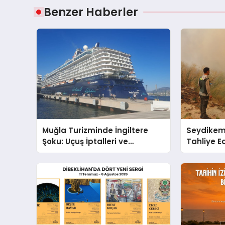
Benzer Haberler
Muğla Turizminde İngiltere
Seydikem
Şoku: Uçuş İptalleri ve
Tahliye E
Bakanlığın Yanıtı Endişeleri
Boşaltıldı
Büyüttü