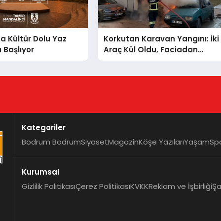
 Kültür Dolu Yaz
Korkutan Karavan Yangını: İki
 Başlıyor
Araç Kül Oldu, Faciadan
Dönüldü
Kategoriler
Bodrum Bodrum
Siyaset
Magazin
Köşe Yazıları
Yaşam
Sp
Kurumsal
Gizlilik Politikası
Çerez Politikası
KVKK
Reklam ve İşbirliği
Şa