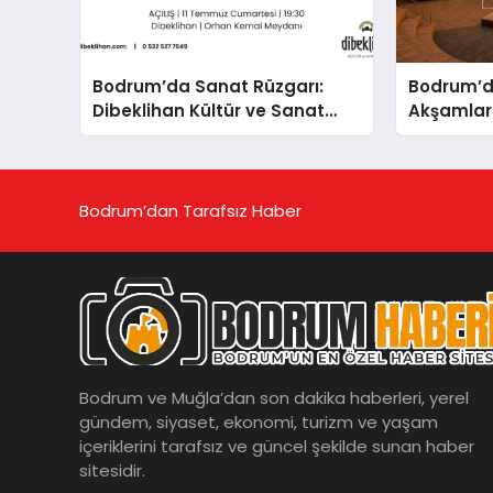
Bodrum’da Sanat Rüzgarı:
Bodrum’da
Dibeklihan Kültür ve Sanat
Akşamları
Köyü’nde Dört Yeni Sergi
Kapılarını Açıyor
Bodrum’dan Tarafsız Haber
Bodrum ve Muğla’dan son dakika haberleri, yerel
gündem, siyaset, ekonomi, turizm ve yaşam
içeriklerini tarafsız ve güncel şekilde sunan haber
sitesidir.