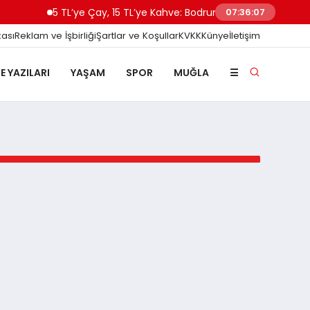
5 TL’ye Çay, 15 TL’ye Kahve: Bodrum’da “Pınaraltı Emekli 
07:36:07
kası
Reklam ve İşbirliği
Şartlar ve Koşullar
KVKK
Künye
İletişim
E YAZILARI
YAŞAM
SPOR
MUĞLA
☰