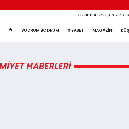
Gizlilik Politikası
Çerez Politi
BODRUM BODRUM
SIYASET
MAGAZIN
KÖŞ
MIYET HABERLERI