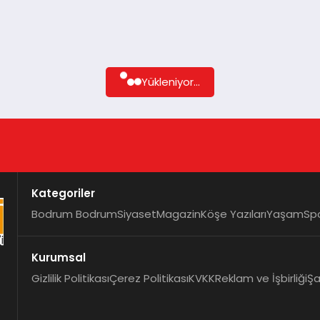
Yükleniyor...
Kategoriler
Bodrum Bodrum
Siyaset
Magazin
Köşe Yazıları
Yaşam
Sp
Kurumsal
Gizlilik Politikası
Çerez Politikası
KVKK
Reklam ve İşbirliği
Şa