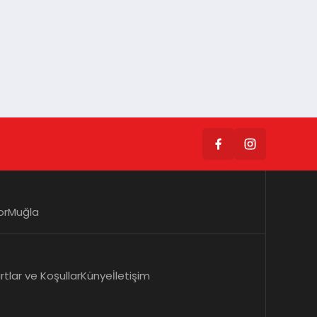
or
Muğla
rtlar ve Koşullar
Künye
İletişim