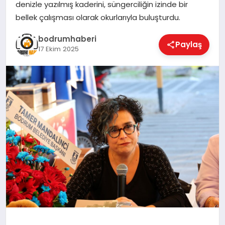
denizle yazılmış kaderini, süngerciliğin izinde bir
bellek çalışması olarak okurlarıyla buluşturdu.
KÖŞE YAZILARI
bodrumhaberi
Paylaş
17 Ekim 2025
YAŞAM
SPOR
MUĞLA
☰