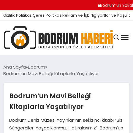
Bodrum’un Sokak Canları 
Gizlilik Politikası
Çerez Politikası
Reklam ve İşbirliği
Şartlar ve Koşullar
Ana Sayfa
Bodrum
Bodrum’un Mavi Belleği Kitaplarla Yaşatılıyor
BODRUM BODRUM
Bodrum’un Mavi Belleği
SIYASET
Kitaplarla Yaşatılıyor
Bodrum Deniz Müzesi Yayınları’nın sekizinci kitabı “Biz
MAGAZIN
Süngerciler: Yaşadıklarımız, Hatıralarımız”, Bodrum’un