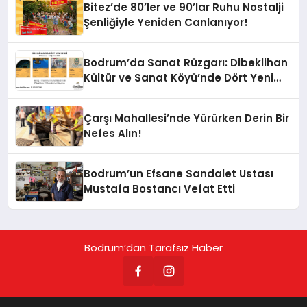
Bitez’de 80’ler ve 90’lar Ruhu Nostalji
Şenliğiyle Yeniden Canlanıyor!
Bodrum’da Sanat Rüzgarı: Dibeklihan
Kültür ve Sanat Köyü’nde Dört Yeni
Sergi Kapılarını Açıyor
Çarşı Mahallesi’nde Yürürken Derin Bir
Nefes Alın!
Bodrum’un Efsane Sandalet Ustası
Mustafa Bostancı Vefat Etti
Bodrum’dan Tarafsız Haber