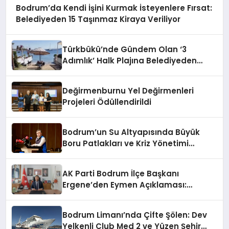
Bodrum’da Kendi İşini Kurmak İsteyenlere Fırsat:
Belediyeden 15 Taşınmaz Kiraya Veriliyor
Türkbükü’nde Gündem Olan ‘3
Adımlık’ Halk Plajına Belediyeden
Yanıt Geldi
Değirmenburnu Yel Değirmenleri
Projeleri Ödüllendirildi
Bodrum’un Su Altyapısında Büyük
Boru Patlakları ve Kriz Yönetimi
Geride Kalıyor
AK Parti Bodrum İlçe Başkanı
Ergene’den Eymen Açıklaması:
“Yardım Kampanyasının Siyasi
Malzeme Yapılmasını Kınıyorum”
Bodrum Limanı’nda Çifte Şölen: Dev
Yelkenli Club Med 2 ve Yüzen Şehir