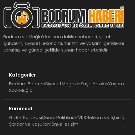
Bodrum ve Muğla’dan son dakika haberleri, yerel
gündem, siyaset, ekonomi, turizm ve yaşam içeriklerini
tarafsız ve güncel şekilde sunan haber sitesidir.
Kategoriler
Bodrum Bodrum
Siyaset
Magazin
Köşe Yazıları
Yaşam
Spor
Muğla
Kurumsal
Gizlilik Politikası
Çerez Politikası
KVKK
Reklam ve İşbirliği
Şartlar ve Koşullar
Künye
İletişim