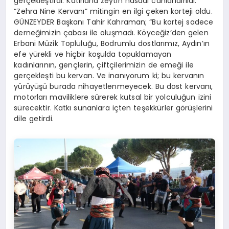
gerçekleştirdi. Katırlarla zeytin hasadı canlandırıldı.
“Zehra Nine Kervanı” mitingin en ilgi çeken korteji oldu.
GÜNZEYDER Başkanı Tahir Kahraman; “Bu kortej sadece
derneğimizin çabası ile oluşmadı. Köyceğiz’den gelen
Erbani Müzik Topluluğu, Bodrumlu dostlarımız, Aydın’ın
efe yürekli ve hiçbir koşulda topuklamayan
kadınlarının, gençlerin, çiftçilerimizin de emeği ile
gerçekleşti bu kervan. Ve inanıyorum ki; bu kervanın
yürüyüşü burada nihayetlenmeyecek. Bu dost kervanı,
motorları maviliklere sürerek kutsal bir yolculuğun izini
sürecektir. Katkı sunanlara içten teşekkürler görüşlerini
dile getirdi.