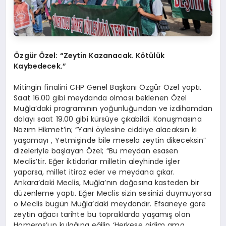
Özgür Özel: “Zeytin Kazanacak. Kötülük
Kaybedecek.”
Mitingin finalini CHP Genel Başkanı Özgür Özel yaptı.
Saat 16.00 gibi meydanda olması beklenen Özel
Muğla’daki programının yoğunluğundan ve izdihamdan
dolayı saat 19.00 gibi kürsüye çıkabildi. Konuşmasına
Nazım Hikmet’in; “Yani öylesine ciddiye alacaksın ki
yaşamayı , Yetmişinde bile mesela zeytin dikeceksin”
dizeleriyle başlayan Özel; “Bu meydan esasen
Meclis’tir. Eğer iktidarlar milletin aleyhinde işler
yaparsa, millet itiraz eder ve meydana çıkar.
Ankara’daki Meclis, Muğla’nın doğasına kasteden bir
düzenleme yaptı. Eğer Meclis sizin sesinizi duymuyorsa
o Meclis bugün Muğla’daki meydandır. Efsaneye göre
zeytin ağacı tarihte bu topraklarda yaşamış olan
Homeros’un kulağına eğilip ‘Herkese aidim ama