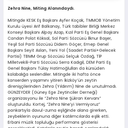
Zehra Nine, Miting Alanındaydı.
Mitingde KESK Eş Başkanı Ayfer Koçak, TMMOB Yönetim
Kurulu üyesi Arif Balkanay,
Türk tabibler Birliği Merkez
Konseyi Başkanı Alpay Azap, Kızıl Parti Eş Genel Başkanı
Candan Polat Köksal, Sol Parti Sözcüsü İlknur Başer,
Yeşil Sol Parti Sözcüsü Didem Göçer, Emep Genel
Başkanı Seyit Aslan, Yeni Yol (Saadet Partisi+Gelecek
Partisi) TBMM Grup Sözcüsü Selçuk Özdağ, TİP
Milletvekili-Parti Sözcüsü Serra Kadıgil, DEM Parti Eş
Genel Başkanı Tülay Hatimoğlulları da kürsüden
kalabalığa seslendiler. Mitingde iki hafta önce
kanserden yaşamını yitiren İkizköy’ün zeytin
direnişçilerinden Zehra (Yıldırım) Nine de unutulmadı.
GÜNZEYDER (Güney Ege Zeytinciler Derneği)
organizasyonu ile “Zehra Nine Şükran Kervanı”
oluşturuldu. Kortej, “Zehra Nine’yi Vermiyoruz”
pankartıyla davul-zurna eşliğinde alana girerken,
zeybeklerin oyununa diğer katılımcılarda eşlik etti.
Erbani müzik topluluğu performans gösterisi