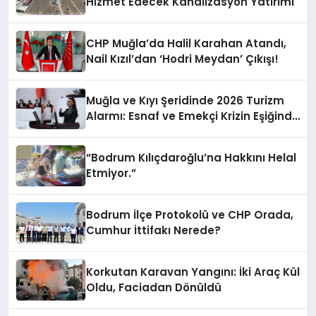
Hizmet Edecek Kanalizasyon Yatırımı
CHP Muğla’da Halil Karahan Atandı,
Nail Kızıl’dan ‘Hodri Meydan’ Çıkışı!
Muğla ve Kıyı Şeridinde 2026 Turizm
Alarmı: Esnaf ve Emekçi Krizin Eşiğinde
mi?
“Bodrum Kılıçdaroğlu’na Hakkını Helal
Etmiyor.”
Bodrum İlçe Protokolü ve CHP Orada,
Cumhur İttifakı Nerede?
Korkutan Karavan Yangını: İki Araç Kül
Oldu, Faciadan Dönüldü