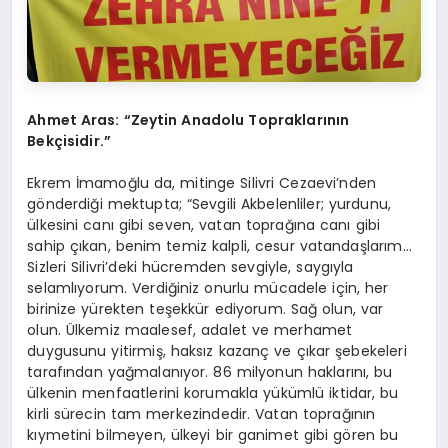
Ahmet Aras: “Zeytin Anadolu Topraklarının
Bekçisidir.”
Ekrem İmamoğlu da, mitinge Silivri Cezaevi’nden
gönderdiği mektupta;
“Sevgili Akbelenliler; yurdunu,
ülkesini canı gibi seven, vatan toprağına canı gibi
sahip çıkan, benim temiz kalpli, cesur vatandaşlarım…
Sizleri Silivri’deki hücremden sevgiyle, saygıyla
selamlıyorum. Verdiğiniz onurlu mücadele için, her
birinize yürekten teşekkür ediyorum. Sağ olun, var
olun. Ülkemiz maalesef, adalet ve merhamet
duygusunu yitirmiş, haksız kazanç ve çıkar şebekeleri
tarafından yağmalanıyor. 86 milyonun haklarını, bu
ülkenin menfaatlerini korumakla yükümlü iktidar, bu
kirli sürecin tam merkezindedir. Vatan toprağının
kıymetini bilmeyen, ülkeyi bir ganimet gibi gören bu