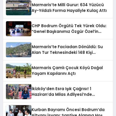
Marmaris’te Milli Gurur: 634 Yüzücü
Ay-Yıldızlı Forma Hayaliyle Kulaç Attı
CHP Bodrum Örgütü Tek Yürek Oldu:
“Genel Başkanımız Özgür Özel’in
Yanındayız”
Marmaris’te Faciadan Dönüldü: Su
Alan Tur Teknesindeki 148 Kişi
Operasyonla Kurtarıldı
Marmaris Çamlı Çocuk Köyü Doğal
Yaşam Kapılarını Açtı
İkizköy’den Esra Işık Çağrısı! 1
Haziran’da Milas Adliyesi’nde
Buluşuyoruz
Kurban Bayramı Öncesi Bodrum’da
Altyapı İsyanı: Şantiye Alanına Hoş