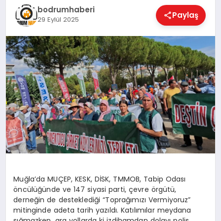
bodrumhaberi
Paylaş
29 Eylül 2025
KÖŞE YAZILARI
YAŞAM
SPOR
MUĞLA
☰
Muğla’da MUÇEP, KESK, DİSK, TMMOB, Tabip Odası
öncülüğünde ve 147 siyasi parti, çevre örgütü,
derneğin de desteklediği “Toprağımızı Vermiyoruz”
mitinginde adeta tarih yazıldı. Katılımılar meydana
sığmazken, ara yollarda ki izdihamdan dolayı polis