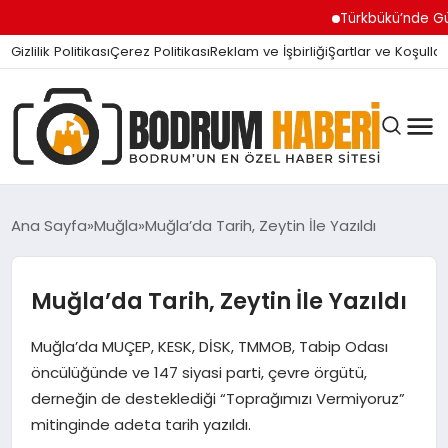
Türkbükü’nde Gündem Olan 
Gizlilik Politikası
Çerez Politikası
Reklam ve İşbirliği
Şartlar ve Koşullar
Ana Sayfa
Muğla
Muğla’da Tarih, Zeytin İle Yazıldı
BODRUM BODRUM
Muğla’da Tarih, Zeytin İle Yazıldı
Muğla’da MUÇEP, KESK, DİSK, TMMOB, Tabip Odası
SIYASET
öncülüğünde ve 147 siyasi parti, çevre örgütü,
derneğin de desteklediği “Toprağımızı Vermiyoruz”
MAGAZIN
mitinginde adeta tarih yazıldı.