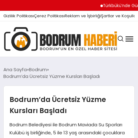
Türkbükü’nde Gündem Olan ‘
Gizlilik Politikası
Çerez Politikası
Reklam ve İşbirliği
Şartlar ve Koşullar
Ana Sayfa
Bodrum
Bodrum’da Ücretsiz Yüzme Kursları Başladı
BODRUM BODRUM
Bodrum’da Ücretsiz Yüzme
SIYASET
Kursları Başladı
Bodrum Belediyesi ile Bodrum Maviada Su Sporları
MAGAZIN
Kulübü iş birliğinde, 5 ile 13 yaş arasındaki çocuklara