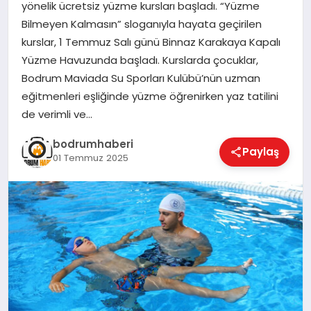
yönelik ücretsiz yüzme kursları başladı. “Yüzme
Bilmeyen Kalmasın” sloganıyla hayata geçirilen
KÖŞE YAZILARI
kurslar, 1 Temmuz Salı günü Binnaz Karakaya Kapalı
Yüzme Havuzunda başladı. Kurslarda çocuklar,
Bodrum Maviada Su Sporları Kulübü’nün uzman
YAŞAM
eğitmenleri eşliğinde yüzme öğrenirken yaz tatilini
de verimli ve…
SPOR
bodrumhaberi
Paylaş
01 Temmuz 2025
MUĞLA
☰