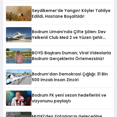
“Yardım Kampanyasının Siyasi
Malzeme Yapılmasını Kınıyorum”
Seydikemer’de Yangın! Köyler Tahliye
Edildi, Hastane Boşaltıldı!
Bodrum Limanı’nda Çifte Şölen: Dev
Yelkenli Club Med 2 ve Yüzen Şehir
Aroya Geldi!
BOYD Başkanı Duman; Viral Videolarla
Bodrum Gerçeklerini Örtemezsiniz!
Bodrum’dan Demokrasi Çığlığı: 31 Bin
500 İmzalı İnsan Zinciri
Bodrum FK yeni sezon hedeflerini ve
vizyonunu paylaştı
MUSKİ’den Yatağan’ın Geleceğine