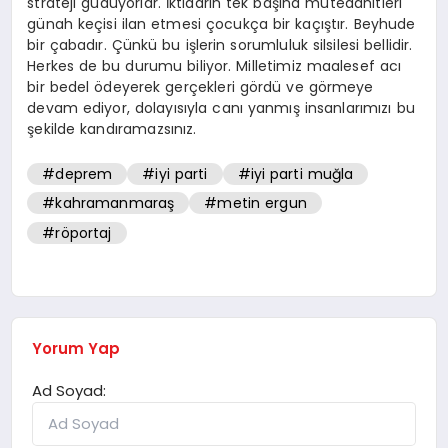
strateji güdüyorlar. İktidarın tek başına müteaahitleri
günah keçisi ilan etmesi çocukça bir kaçıştır. Beyhude
bir çabadır. Çünkü bu işlerin sorumluluk silsilesi bellidir.
Herkes de bu durumu biliyor. Milletimiz maalesef acı
bir bedel ödeyerek gerçekleri gördü ve görmeye
devam ediyor, dolayısıyla canı yanmış insanlarımızı bu
şekilde kandıramazsınız.
#deprem
#iyi parti
#iyi parti muğla
#kahramanmaraş
#metin ergun
#röportaj
Yorum Yap
Ad Soyad: