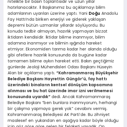
nitelikte bir basın toplantısıdır ve uzun yıllar
hatırlanacaktır. İl Başkanımız bu açıklamayı bilim
adamlarının uyarıları üzerine yaptı. Yani
Doğu
Anadolu
Fay Hattı’nda biriken enerjiyi ve giderek yaklaşan
depremi bütün uzmanlar yıllardır söylüyordu. Bu
konuda tedbir almayan, hazırlık yapmayan bizzat
iktidarın kendisidir. İktidar bilime inanmıyor, bilim
adamına inanmıyor ve bilimin ışığında hareket
etmiyor. Ekonomiden tarıma kadar her alanda olduğu
gibi afetlere hazırlık konusunda da bugüne kadar
tamamen bilime aykırı hareket etti. Bakın geçtiğimiz
günlerde Jeoloji Mühendisleri Odası Başkanı Hüseyin
Alan bir açıklama yaptı.
“Kahramanmaraş Büyükşehir
Belediye Başkanı Hayrettin Güngör’ü, fay hattı
üzerindeki binaların kentsel dönüşüm kapsamına
alınması ve bu hat üzerinde imar izni verilmemesi
konusunda uyardık”
dedi. Ancak Kahramanmaraş
Belediye Başkanı “ben bunlara inanmıyorum, herhangi
bir çalışma yapmaya gerek yok” cevabını vermiş.
Kahramanmaraş Belediyesi AK Parti’de. Bu zihniyet
maalesef en yukarıdan en aşağıya kadar böyle olduğu
için göz göre göre gelen bir felaketi yaşadık. On