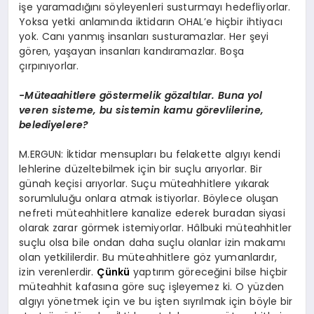
işe yaramadığını söyleyenleri susturmayı hedefliyorlar.
Yoksa yetki anlamında iktidarın OHAL’e hiçbir ihtiyacı
yok. Canı yanmış insanları susturamazlar. Her şeyi
gören, yaşayan insanları kandıramazlar. Boşa
çırpınıyorlar.
-Müteaahitlere göstermelik gözaltılar. Buna yol
veren sisteme, bu sistemin kamu görevlilerine,
belediyelere?
M.ERGUN: İktidar mensupları bu felakette algıyı kendi
lehlerine düzeltebilmek için bir suçlu arıyorlar. Bir
günah keçisi arıyorlar. Suçu müteahhitlere yıkarak
sorumluluğu onlara atmak istiyorlar. Böylece oluşan
nefreti müteahhitlere kanalize ederek buradan siyasi
olarak zarar görmek istemiyorlar. Hâlbuki müteahhitler
suçlu olsa bile ondan daha suçlu olanlar izin makamı
olan yetkililerdir. Bu müteahhitlere göz yumanlardır,
izin verenlerdir.
Çünkü
yaptırım göreceğini bilse hiçbir
müteahhit kafasına göre suç işleyemez ki. O yüzden
algıyı yönetmek için ve bu işten sıyrılmak için böyle bir