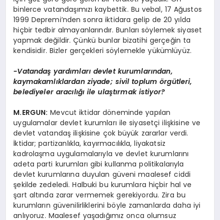
binlerce vatandaşımızı kaybettik. Bu vebal, 17 Ağustos
1999 Depremi’nden sonra iktidara gelip de 20 yılda
hiçbir tedbir almayanlarındır. Bunları söylemek siyaset
yapmak değildir. Çünkü bunlar bizatihi gerçeğin ta
kendisidir. Bizler gerçekleri söylemekle yükümlüyüz.
-Vatandaş yardımları devlet kurumlarından,
kaymakamlıklardan ziyade; sivil toplum örgütleri,
belediyeler aracılığı ile ulaştırmak istiyor?
M.ERGUN:
Mevcut iktidar döneminde yapılan
uygulamalar devlet kurumları ile siyasetçi ilişkisine ve
devlet vatandaş ilişkisine çok büyük zararlar verdi.
İktidar; partizanlıkla, kayırmacılıkla, liyakatsiz
kadrolaşma uygulamalarıyla ve devlet kurumlarını
adeta parti kurumları gibi kullanma politikalarıyla
devlet kurumlarına duyulan güveni maalesef ciddi
şekilde zedeledi. Halbuki bu kurumlara hiçbir hal ve
şart altında zarar vermemek gerekiyordu. Zira bu
kurumların güvenilirliklerini böyle zamanlarda daha iyi
anlıyoruz. Maalesef yaşadığımız onca olumsuz