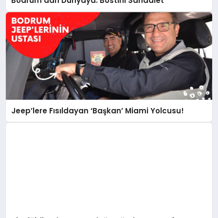
Bodrum’dan Dünyaya: Bostini Sandalet
Jeep’lere Fısıldayan ‘Başkan’ Miami Yolcusu!