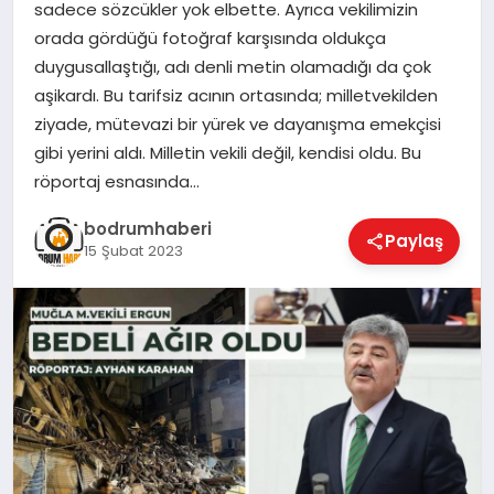
sadece sözcükler yok elbette. Ayrıca vekilimizin
orada gördüğü fotoğraf karşısında oldukça
KÖŞE YAZILARI
duygusallaştığı, adı denli metin olamadığı da çok
aşikardı. Bu tarifsiz acının ortasında; milletvekilden
ziyade, mütevazi bir yürek ve dayanışma emekçisi
YAŞAM
gibi yerini aldı. Milletin vekili değil, kendisi oldu. Bu
röportaj esnasında…
SPOR
bodrumhaberi
Paylaş
15 Şubat 2023
MUĞLA
☰