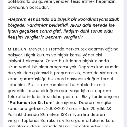
politikalarla bu güveni yeniden tesis etmek hepimizin
boynunun borcudur.
-Deprem esnasında da büyük bir koordinasyonsuzluk
bölgede. Yardımlar bekletildi. AFAD dahi nerede ise
işten geçtikten sonra gitti. İletişim dahi sorun oldu.
İletişim vergileri? Deprem vergileri?
M.ERGUN:
Mevcut sistemde herkes tek adamın ağzına
bakıyor. Hiçbir kurum ve hiçbir kamu yöneticisi
inisiyatif alamıyor. Zaten bu iktidarın hiçbir alanda
uzun vadeli bir planı programı yok. Deprem konusunda
da yok. Hem plansızlık, programsızlık, hem de sistemin
kendi çürümüşlüğü bu koordinasyonsuzluğun temel
sebebidir. Bu sistem maalesef bu haliyle bir milli
güvenlik sorunu olduğunu son yaşadığımız deprem
felaketlerinde bir kez daha gösterdi. Biz yıllardır boşuna
“Parlamenter Sistem”
demiyoruz. Deprem vergileri
konusuna gelirsek; 2003-2022 arasındaki 20 yıllık AK
Parti iktidarında 86 milyar 138 milyon lira deprem
vergisi toplandı. Bu rakam, yıllara göre ortalama kuru
baz alırsak dolar bazında 36 milyar dolar ediyor. Bu