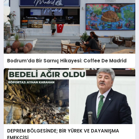
Bodrum’da Bir Sarnıç Hikayesi: Coffee De Madrid
DEPREM BÖLGESİNDE; BİR YÜREK VE DAYANIŞMA
EMEKÇİSİ