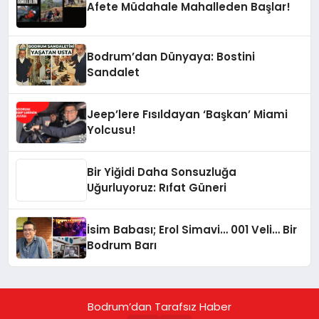
Afete Müdahale Mahalleden Başlar!
Bodrum’dan Dünyaya: Bostini
Sandalet
Jeep’lere Fısıldayan ‘Başkan’ Miami
Yolcusu!
Bir Yiğidi Daha Sonsuzluğa
Uğurluyoruz: Rıfat Güneri
İsim Babası; Erol Simavi… 001 Veli… Bir
Bodrum Barı
Bodrum’dan Tarafsız Haber