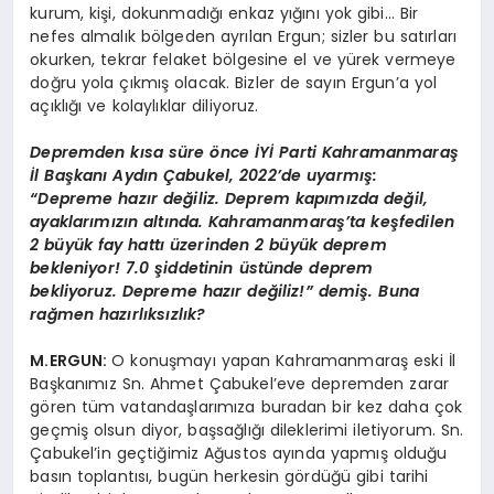
kurum, kişi, dokunmadığı enkaz yığını yok gibi… Bir
nefes almalık bölgeden ayrılan Ergun; sizler bu satırları
okurken, tekrar felaket bölgesine el ve yürek vermeye
doğru yola çıkmış olacak. Bizler de sayın Ergun’a yol
açıklığı ve kolaylıklar diliyoruz.
Depremden kısa süre önce İYİ Parti Kahramanmaraş
İl Başkanı Aydın Çabukel, 2022’de uyarmış:
“Depreme hazır değiliz. Deprem kapımızda değil,
ayaklarımızın altında. Kahramanmaraş’ta keşfedilen
2 büyük fay hattı üzerinden 2 büyük deprem
bekleniyor! 7.0 şiddetinin üstünde deprem
bekliyoruz. Depreme hazır değiliz!” demiş. Buna
rağmen hazırlıksızlık?
M.ERGUN:
O konuşmayı yapan Kahramanmaraş eski İl
Başkanımız Sn. Ahmet Çabukel’eve depremden zarar
gören tüm vatandaşlarımıza buradan bir kez daha çok
geçmiş olsun diyor, başsağlığı dileklerimi iletiyorum. Sn.
Çabukel’in geçtiğimiz Ağustos ayında yapmış olduğu
basın toplantısı, bugün herkesin gördüğü gibi tarihi