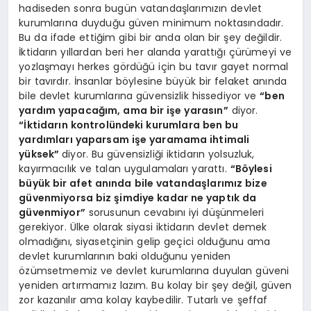
hadiseden sonra bugün vatandaşlarımızın devlet
kurumlarına duyduğu güven minimum noktasındadır.
Bu da ifade ettiğim gibi bir anda olan bir şey değildir.
İktidarın yıllardan beri her alanda yarattığı çürümeyi ve
yozlaşmayı herkes gördüğü için bu tavır gayet normal
bir tavırdır. İnsanlar böylesine büyük bir felaket anında
bile devlet kurumlarına güvensizlik hissediyor ve
“ben
yardım yapacağım, ama bir işe yarasın”
diyor.
“İktidarın kontrolündeki kurumlara ben bu
yardımları yaparsam işe yaramama ihtimali
yüksek”
diyor. Bu güvensizliği iktidarın yolsuzluk,
kayırmacılık ve talan uygulamaları yarattı.
“Böylesi
büyük bir afet anında bile vatandaşlarımız bize
güvenmiyorsa biz şimdiye kadar ne yaptık da
güvenmiyor”
sorusunun cevabını iyi düşünmeleri
gerekiyor. Ülke olarak siyasi iktidarın devlet demek
olmadığını, siyasetçinin gelip geçici olduğunu ama
devlet kurumlarının baki olduğunu yeniden
özümsetmemiz ve devlet kurumlarına duyulan güveni
yeniden artırmamız lazım. Bu kolay bir şey değil, güven
zor kazanılır ama kolay kaybedilir. Tutarlı ve şeffaf