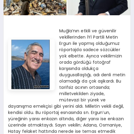
Muğla’nın etkili ve güvenilir
vekillerinden İYİ Partili Metin
Ergun ile yapmış olduğumuz
röportajda sadece sözcükler
yok elbette. Ayrıca vekilimizin
orada gördüğü fotoğraf
karşısında oldukça
duygusallaştığı, adı denli metin
olamadığı da çok aşikardı. Bu
tarifsiz acının ortasında;
milletvekilden ziyade,
mütevazi bir yürek ve
dayanışma emekçisi gibi yerini aldı. Milletin vekili değil,
kendisi oldu. Bu röportaj esnasında sn. Ergun’un,
yüreğinin yarısı enkazın altında, diğer yarısı ise enkazın
üzerinde atmaktaydı. Sayın vekilin; Adana, Osmaniye,
Hatay felaket hattında nerede ise temas etmedik