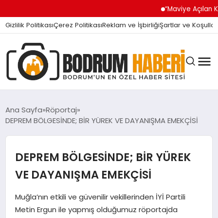
“Maviye Açılan Kapı” Turg
Gizlilik Politikası
Çerez Politikası
Reklam ve İşbirliği
Şartlar ve Koşullar
Ana Sayfa
Röportaj
DEPREM BÖLGESİNDE; BİR YÜREK VE DAYANIŞMA EMEKÇİSİ
BODRUM BODRUM
DEPREM BÖLGESİNDE; BİR YÜREK
SIYASET
VE DAYANIŞMA EMEKÇİSİ
Muğla’nın etkili ve güvenilir vekillerinden İYİ Partili
MAGAZIN
Metin Ergun ile yapmış olduğumuz röportajda