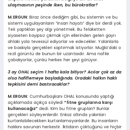
ulaşmasının peşinde iken, bu bürokratlar?
M.ERGUN:
Biraz önce dediğim gibi, bu sistemin ve bu
sistemi uygulayanların “insan hayatı” diye bir derdi yok.
Tek yaptıkları şey algı yönetmek. Bu felaketten
siyaseten kayıpsız çıkmak için ellerinden gelen gayrı
ahlaki yola tevessül ediyorlar ve edecekler. Yalanlarla
ve baskıyla gerçekleri saptırmak istiyorlar. Muğla’daki o
rezil görüntü de bunun bir uzantısıdır. Ama nafile
çabalıyorlar, çünkü herkes her şeyi görüyor.
3 ay OHAL seçim 1 hafta kala bitiyor? Acılar çok az da
olsa hafiflemeye başladığında. Oradaki halkın haklı
tepkisini demi bastıracaklar?
M.ERGUN:
Cumhurbaşkanı OHAL konusunda yaptığı
açıklamada açıkça söyledi
“fitne gruplarına karşı
kullanacağız”
dedi. Kim bu fitne grupları? Bunlar
gerçekleri söyleyenlerdir. Enkaz altında yakınları
kurtarılabilecekken kurtarılamayanlardır. Bu insanların
hakkını savunan herkestir. İktidarın çöktüğünü ve hiçbir