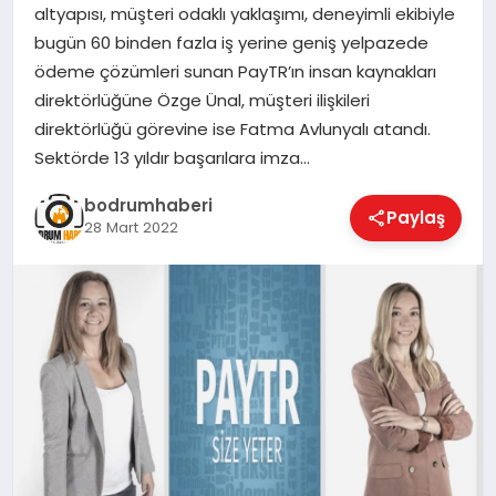
altyapısı, müşteri odaklı yaklaşımı, deneyimli ekibiyle
bugün 60 binden fazla iş yerine geniş yelpazede
KÖŞE YAZILARI
ödeme çözümleri sunan PayTR’ın insan kaynakları
direktörlüğüne Özge Ünal, müşteri ilişkileri
direktörlüğü görevine ise Fatma Avlunyalı atandı.
YAŞAM
Sektörde 13 yıldır başarılara imza…
bodrumhaberi
Paylaş
SPOR
28 Mart 2022
MUĞLA
☰