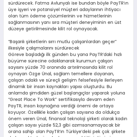
sürdürecek. Fatma Avlunyalı ise bundan böyle PayTR’ın
üye işyeri ve potansiyel müşteri adaylarının ihtiyacı
olan tüm ödeme çözümlerinin ve hizmetlerinin
sağlanmasının yanı sıra müşteri deneyiminin en üst
düzeye getirilmesinde kilit rol oynayacak.
“Başarılı şirketlerin sırrı mutlu çalışanlardan geçer”
ilkesiyle çalışmalarını sürdürecek
Göreve başladığı ilk günden bu yana PayTR’daki hızlı
büyüme sürecine odaklanarak kurumun çalışan
sayısını yüzde 70 oranında artırılmasında kilit rol
oynayan Özge Ünal, sağlam temellere dayanan,
çalışan odaklı ve süreçli gelişim felsefesiyle ilerleyen
dinamik bir insan kaynakları yapısı oluşturdu. Bu
anlamda şimdiden güzel başlangıçlar yaparak yoluna
“Great Place To Work” sertifikasıyla devam eden
PayTR, insan kaynağına verdiği önemi de ortaya
koyuyor. Özellikle kadın çalışan sayısına da oldukça
önem veren Ünal, finansal teknoloji şirketi olarak kadın
çalışan sayısı yüzde 52,3 gibi azımsanamayacak bir
orana sahip olan PayTR’ın Türkiye’deki pek çok şirkete