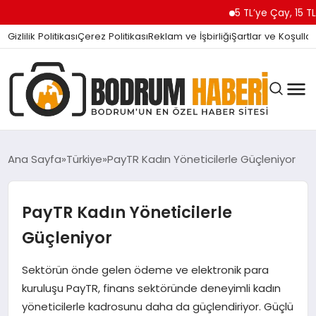
5 TL’ye Çay, 15 TL’ye Ka
Gizlilik Politikası
Çerez Politikası
Reklam ve İşbirliği
Şartlar ve Koşullar
Ana Sayfa
Türkiye
PayTR Kadın Yöneticilerle Güçleniyor
BODRUM BODRUM
PayTR Kadın Yöneticilerle
Güçleniyor
SIYASET
Sektörün önde gelen ödeme ve elektronik para
kuruluşu PayTR, finans sektöründe deneyimli kadın
MAGAZIN
yöneticilerle kadrosunu daha da güçlendiriyor. Güçlü