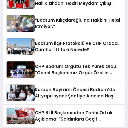
Nail Kızıl’dan ‘Hodri Meydan’ Çıkışı!
“Bodrum Kılıçdaroğlu’na Hakkını Helal
Etmiyor.”
Bodrum İlçe Protokolü ve CHP Orada,
Cumhur İttifakı Nerede?
CHP Bodrum Örgütü Tek Yürek Oldu:
“Genel Başkanımız Özgür Özel’in
Yanındayız”
Kurban Bayramı Öncesi Bodrum’da
Altyapı İsyanı: Şantiye Alanına Hoş
Geldiniz!
CHP 81 İl Başkanından Tarihi Ortak
Açıklama: “Saldırılara Geçit
Vermeyeceğiz!”