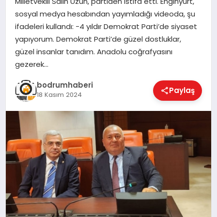
Milletvekili Salih Uzun, partiden istifa etti. Enginyurt,
sosyal medya hesabından yayımladığı videoda, şu
KÖŞE YAZILARI
ifadeleri kullandı: -4 yıldır Demokrat Parti’de siyaset
yapıyorum. Demokrat Parti’de güzel dostluklar,
güzel insanlar tanıdım. Anadolu coğrafyasını
YAŞAM
gezerek…
bodrumhaberi
Paylaş
18 Kasım 2024
SPOR
MUĞLA
☰