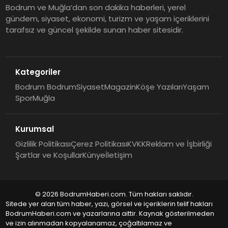
Bodrum ve Muğla’dan son dakika haberleri, yerel
gündem, siyaset, ekonomi, turizm ve yaşam içeriklerini
tarafsız ve güncel şekilde sunan haber sitesidir.
Kategoriler
Bodrum Bodrum
Siyaset
Magazin
Köşe Yazıları
Yaşam
Spor
Muğla
Kurumsal
Gizlilik Politikası
Çerez Politikası
KVKK
Reklam ve İşbirliği
Şartlar ve Koşullar
Künye
İletişim
© 2026 BodrumHaberi.com. Tüm hakları saklıdır.
Sitede yer alan tüm haber, yazı, görsel ve içeriklerin telif hakları
BodrumHaberi.com ve yazarlarına aittir. Kaynak gösterilmeden
ve izin alınmadan kopyalanamaz, çoğaltılamaz ve