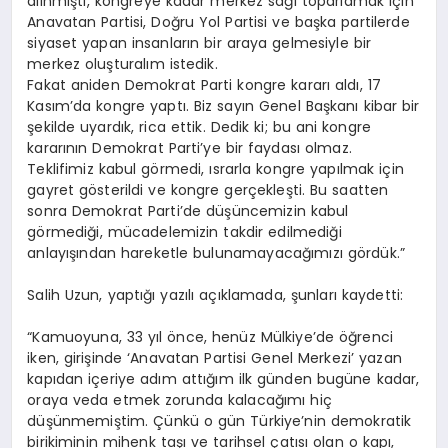
alınmıştı, kongreye kadar merkez sağı toparlamak için
Anavatan Partisi, Doğru Yol Partisi ve başka partilerde
siyaset yapan insanların bir araya gelmesiyle bir
merkez oluşturalım istedik.
Fakat aniden Demokrat Parti kongre kararı aldı, 17
Kasım’da kongre yaptı. Biz sayın Genel Başkanı kibar bir
şekilde uyardık, rica ettik. Dedik ki; bu ani kongre
kararının Demokrat Parti’ye bir faydası olmaz.
Teklifimiz kabul görmedi, ısrarla kongre yapılmak için
gayret gösterildi ve kongre gerçekleşti. Bu saatten
sonra Demokrat Parti’de düşüncemizin kabul
görmediği, mücadelemizin takdir edilmediği
anlayışından hareketle bulunamayacağımızı gördük.”
Salih Uzun, yaptığı yazılı açıklamada, şunları kaydetti:
“Kamuoyuna, 33 yıl önce, henüz Mülkiye’de öğrenci
iken, girişinde ‘Anavatan Partisi Genel Merkezi’ yazan
kapıdan içeriye adım attığım ilk günden bugüne kadar,
oraya veda etmek zorunda kalacağımı hiç
düşünmemiştim. Çünkü o gün Türkiye’nin demokratik
birikiminin mihenk taşı ve tarihsel çatısı olan o kapı,