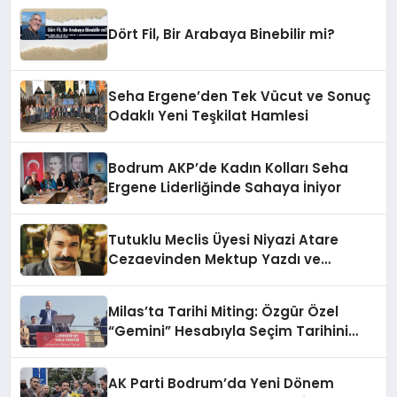
Dört Fil, Bir Arabaya Binebilir mi?
Seha Ergene’den Tek Vücut ve Sonuç
Odaklı Yeni Teşkilat Hamlesi
Bodrum AKP’de Kadın Kolları Seha
Ergene Liderliğinde Sahaya İniyor
Tutuklu Meclis Üyesi Niyazi Atare
Cezaevinden Mektup Yazdı ve
Sessizliğini Bozdu
Milas’ta Tarihi Miting: Özgür Özel
“Gemini” Hesabıyla Seçim Tarihini
Açıkladı
AK Parti Bodrum’da Yeni Dönem