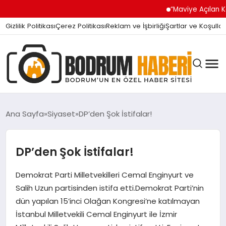
“Maviye Açılan Kapı” Tur
Gizlilik Politikası
Çerez Politikası
Reklam ve İşbirliği
Şartlar ve Koşullar
Ana Sayfa
Siyaset
DP’den Şok İstifalar!
BODRUM BODRUM
DP’den Şok İstifalar!
Demokrat Parti Milletvekilleri Cemal Enginyurt ve
SIYASET
Salih Uzun partisinden istifa etti.Demokrat Parti’nin
dün yapılan 15’inci Olağan Kongresi’ne katılmayan
MAGAZIN
İstanbul Milletvekili Cemal Enginyurt ile İzmir