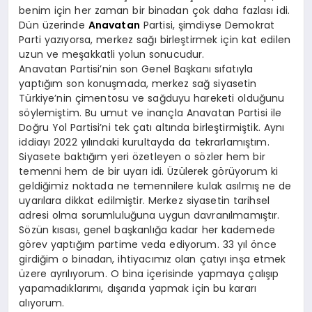
benim için her zaman bir binadan çok daha fazlası idi.
Dün üzerinde
Anavatan
Partisi, şimdiyse Demokrat
Parti yazıyorsa, merkez sağı birleştirmek için kat edilen
uzun ve meşakkatli yolun sonucudur.
Anavatan Partisi’nin son Genel Başkanı sıfatıyla
yaptığım son konuşmada, merkez sağ siyasetin
Türkiye’nin çimentosu ve sağduyu hareketi olduğunu
söylemiştim. Bu umut ve inançla Anavatan Partisi ile
Doğru Yol Partisi’ni tek çatı altında birleştirmiştik. Aynı
iddiayı 2022 yılındaki kurultayda da tekrarlamıştım.
Siyasete baktığım yeri özetleyen o sözler hem bir
temenni hem de bir uyarı idi. Üzülerek görüyorum ki
geldiğimiz noktada ne temennilere kulak asılmış ne de
uyarılara dikkat edilmiştir. Merkez siyasetin tarihsel
adresi olma sorumluluğuna uygun davranılmamıştır.
Sözün kısası, genel başkanlığa kadar her kademede
görev yaptığım partime veda ediyorum. 33 yıl önce
girdiğim o binadan, ihtiyacımız olan çatıyı inşa etmek
üzere ayrılıyorum. O bina içerisinde yapmaya çalışıp
yapamadıklarımı, dışarıda yapmak için bu kararı
alıyorum.