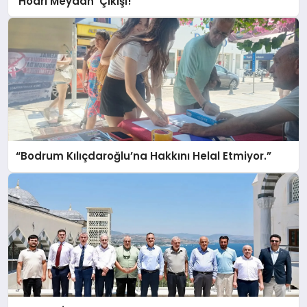
‘Hodri Meydan’ Çıkışı!
“Bodrum Kılıçdaroğlu’na Hakkını Helal Etmiyor.”