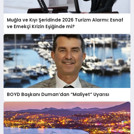
KÖŞE YAZILARI
Muğla ve Kıyı Şeridinde 2026 Turizm Alarmı: Esnaf
ve Emekçi Krizin Eşiğinde mi?
YAŞAM
SPOR
MUĞLA
BOYD Başkanı Duman’dan “Maliyet” Uyarısı
☰