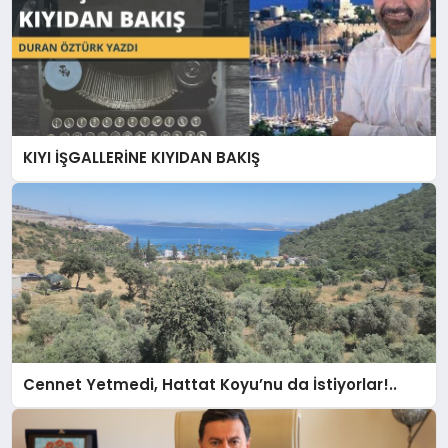
KIYI İŞGALLERİNE KIYIDAN BAKIŞ
Cennet Yetmedi, Hattat Koyu’nu da İstiyorlar!..