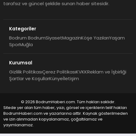
tarafsız ve güncel şekilde sunan haber sitesidir.
Kategoriler
Bodrum Bodrum
Siyaset
Magazin
Köşe Yazıları
Yaşam
Spor
Muğla
Kurumsal
Gizlilik Politikası
Çerez Politikası
KVKK
Reklam ve İşbirliği
Şartlar ve Koşullar
Künye
İletişim
© 2026 BodrumHaberi.com. Tüm hakları saklıdır.
Sitede yer alan tüm haber, yazı, görsel ve içeriklerin telif hakları
BodrumHaberi.com ve yazarlarına aittir. Kaynak gösterilmeden
ve izin alınmadan kopyalanamaz, çoğaltılamaz ve
yayımlanamaz.