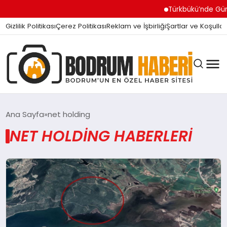
Türkbükü’nde Günde
Gizlilik Politikası
Çerez Politikası
Reklam ve İşbirliği
Şartlar ve Koşullar
Ana Sayfa
net holding
NET HOLDING HABERLERI
BODRUM BODRUM
SIYASET
MAGAZIN