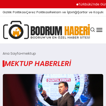
Türkbükü’nde Günde
Gizlilik Politikası
Çerez Politikası
Reklam ve İşbirliği
Şartlar ve Koşullar
Ana Sayfa
mektup
MEKTUP HABERLERI
BODRUM BODRUM
SIYASET
MAGAZIN