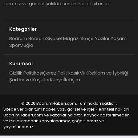
tarafsız ve güncel şekilde sunan haber sitesidir.
Kategoriler
Bodrum Bodrum
Siyaset
Magazin
Köşe Yazıları
Yaşam
Spor
Muğla
Kurumsal
Gizlilik Politikası
Çerez Politikası
KVKK
Reklam ve İşbirliği
Şartlar ve Koşullar
Künye
İletişim
© 2026 BodrumHaberi.com. Tüm hakları saklıdır.
Sitede yer alan tüm haber, yazı, görsel ve içeriklerin telif hakları
BodrumHaberi.com ve yazarlarına aittir. Kaynak gösterilmeden
ve izin alınmadan kopyalanamaz, çoğaltılamaz ve
yayımlanamaz.