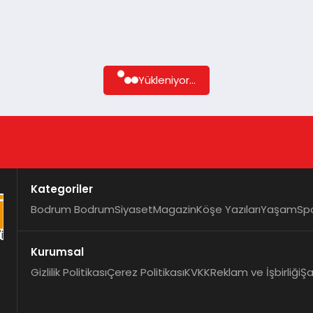
Yükleniyor...
Kategoriler
Bodrum Bodrum
Siyaset
Magazin
Köşe Yazıları
Yaşam
Sp
Kurumsal
Gizlilik Politikası
Çerez Politikası
KVKK
Reklam ve İşbirliği
Şa