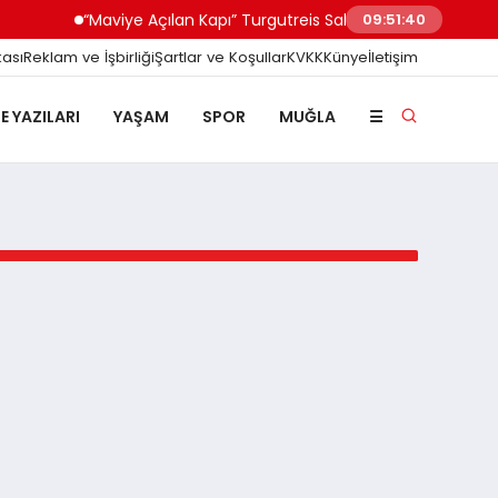
“Maviye Açılan Kapı” Turgutreis Sahilinde Yerini Aldı
09:51:40
kası
Reklam ve İşbirliği
Şartlar ve Koşullar
KVKK
Künye
İletişim
E YAZILARI
YAŞAM
SPOR
MUĞLA
☰