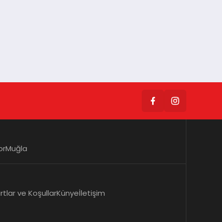
or
Muğla
rtlar ve Koşullar
Künye
İletişim