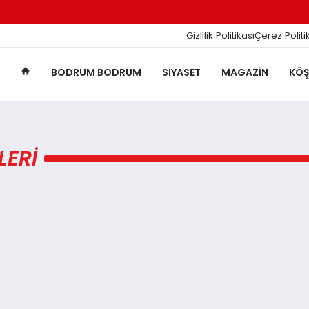
Gizlilik Politikası
Çerez Politi
BODRUM BODRUM
SIYASET
MAGAZIN
KÖŞ
ERI