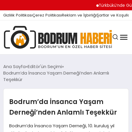
Türkbükü’nde Gündem Ol
Gizlilik Politikası
Çerez Politikası
Reklam ve İşbirliği
Şartlar ve Koşullar
Ana Sayfa
Editör'ün Seçimi
Bodrum’da İnsanca Yaşam Derneği’nden Anlamlı
Teşekkür
BODRUM BODRUM
Bodrum’da İnsanca Yaşam
SIYASET
Derneği’nden Anlamlı Teşekkür
MAGAZIN
Bodrum’da İnsanca Yaşam Derneği, 10. kuruluş yıl