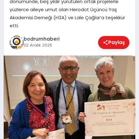
dönümünde, beş yıldır yürütülen ortak projelerle
yüzlerce aileye umut olan Herodot Üçüncü Yaş
KÖŞE YAZILARI
Akademisi Derneği (H3A) ve Lale Çağlar’a teşekkür
etti.
YAŞAM
bodrumhaberi
Paylaş
02 Aralık 2025
SPOR
MUĞLA
☰