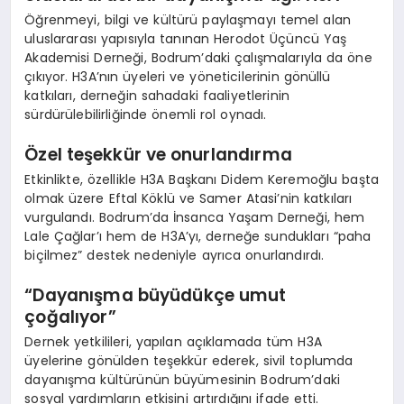
Öğrenmeyi, bilgi ve kültürü paylaşmayı temel alan
uluslararası yapısıyla tanınan Herodot Üçüncü Yaş
Akademisi Derneği, Bodrum’daki çalışmalarıyla da öne
çıkıyor. H3A’nın üyeleri ve yöneticilerinin gönüllü
katkıları, derneğin sahadaki faaliyetlerinin
sürdürülebilirliğinde önemli rol oynadı.
Özel teşekkür ve onurlandırma
Etkinlikte, özellikle H3A Başkanı Didem Keremoğlu başta
olmak üzere Eftal Köklü ve Samer Atasi’nin katkıları
vurgulandı. Bodrum’da İnsanca Yaşam Derneği, hem
Lale Çağlar’ı hem de H3A’yı, derneğe sundukları “paha
biçilmez” destek nedeniyle ayrıca onurlandırdı.
“Dayanışma büyüdükçe umut
çoğalıyor”
Dernek yetkilileri, yapılan açıklamada tüm H3A
üyelerine gönülden teşekkür ederek, sivil toplumda
dayanışma kültürünün büyümesinin Bodrum’daki
sosyal yardımların etkisini artırdığını ifade etti.