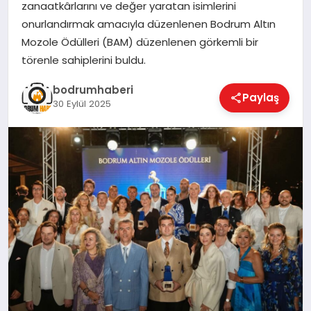
zanaatkârlarını ve değer yaratan isimlerini
onurlandırmak amacıyla düzenlenen Bodrum Altın
KÖŞE YAZILARI
Mozole Ödülleri (BAM) düzenlenen görkemli bir
törenle sahiplerini buldu.
YAŞAM
bodrumhaberi
Paylaş
30 Eylül 2025
SPOR
MUĞLA
☰