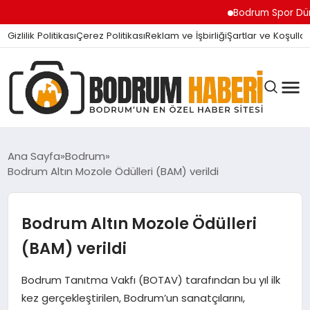
Bodrum Spor Dünyasını Sars
Gizlilik Politikası
Çerez Politikası
Reklam ve İşbirliği
Şartlar ve Koşullar
Ana Sayfa
Bodrum
Bodrum Altın Mozole Ödülleri (BAM) verildi
BODRUM BODRUM
Bodrum Altın Mozole Ödülleri
SIYASET
(BAM) verildi
Bodrum Tanıtma Vakfı (BOTAV) tarafından bu yıl ilk
MAGAZIN
kez gerçekleştirilen, Bodrum’un sanatçılarını,