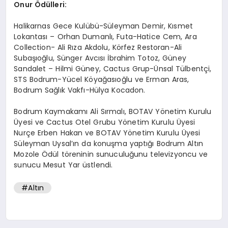
Onur Ödülleri:
Halikarnas Gece Kulübü-Süleyman Demir, Kısmet
Lokantası – Orhan Dumanlı, Futa-Hatice Cem, Ara
Collection- Ali Rıza Akdolu, Körfez Restoran-Ali
Subaşıoğlu, Sünger Avcısı İbrahim Totoz, Güney
Sandalet – Hilmi Güney, Cactus Grup-Ünsal Tülbentçi,
STS Bodrum-Yücel Köyağasıoğlu ve Erman Aras,
Bodrum Sağlık Vakfı-Hülya Kocadon.
Bodrum Kaymakamı Ali Sırmalı, BOTAV Yönetim Kurulu
Üyesi ve Cactus Otel Grubu Yönetim Kurulu Üyesi
Nurçe Erben Hakan ve BOTAV Yönetim Kurulu Üyesi
Süleyman Uysal’ın da konuşma yaptığı Bodrum Altın
Mozole Ödül töreninin sunuculuğunu televizyoncu ve
sunucu Mesut Yar üstlendi.
#Altın