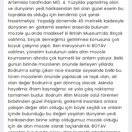
Artemisia tarafından MÖ. 4. Yüzyılda yaptırılmış olan
ve dünyanın yedi harikasından biri olan güzel eserin bu
topraklarda olduğu için kendimizi çok şanslı
hissetmeliyiz. Yaşadığı dönemde 45 metrelik kaidesiyle
dünyanın en görkemli eserleri arasında bulunan
mozole şu anda maalesef ki British Museum’da. Birçok
vakfımız, birçok derneğimiz getirilmesi konusuna çok
büyük çalışma yaptı. Ben inanıyorum ki BOTAV
vakfının, yönetim kurulunun adını altın mozole
koymasının altında çok kıymetli bir anlam yatıyor. Belki
günün birinde mozolenin önünde ilerleyen yıllarda
Bodrum’a sahip çıkan nice insanlar sayesinde belki bu
tören mozolenin önünde yapılacak ve layık olan, ait
olan değer Bodrum’a geri dönmüş olacak. Aslında
hayalimiz ilham kaynağımız ve yola çıkış noktamız
tamamen budur. Bodrum Altın Mozole ödül törenleri
birbirinden güzel ihtişamlı, görkemli insanlara onlara
yakışan değer altın olduğu için böyle seçildi ve onların
içinde bulunduğu bu değeri yaşatan dünyanın yedi
harikasından birine sahip olduğumuz mozole olduğu
için de altın mozole olarak taçlandırıldı. BOTAV