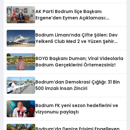
Geride Kalıyor
AK Parti Bodrum İlçe Başkanı
Ergene’den Eymen Açıklaması:
“Yardım Kampanyasının Siyasi
Malzeme Yapılmasını Kınıyorum”
Bodrum Limanı’nda Çifte Şölen: Dev
Yelkenli Club Med 2 ve Yüzen Şehir
Aroya Geldi!
BOYD Başkanı Duman; Viral Videolarla
Bodrum Gerçeklerini Örtemezsiniz!
Bodrum’dan Demokrasi Çığlığı: 31 Bin
500 İmzalı İnsan Zinciri
Bodrum FK yeni sezon hedeflerini ve
vizyonunu paylaştı
Bodrum’da Denize Erişimi Engelleyen