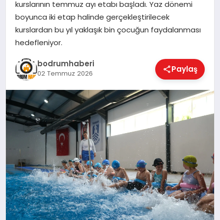
kurslarının temmuz ayı etabı başladı. Yaz dönemi
boyunca iki etap halinde gerçekleştirilecek
KÖŞE YAZILARI
kurslardan bu yıl yaklaşık bin çocuğun faydalanması
hedefleniyor.
YAŞAM
bodrumhaberi
Paylaş
02 Temmuz 2026
SPOR
MUĞLA
☰