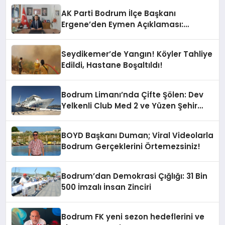
AK Parti Bodrum İlçe Başkanı
Ergene’den Eymen Açıklaması:
“Yardım Kampanyasının Siyasi
Malzeme Yapılmasını Kınıyorum”
Seydikemer’de Yangın! Köyler Tahliye
Edildi, Hastane Boşaltıldı!
Bodrum Limanı’nda Çifte Şölen: Dev
Yelkenli Club Med 2 ve Yüzen Şehir
Aroya Geldi!
BOYD Başkanı Duman; Viral Videolarla
Bodrum Gerçeklerini Örtemezsiniz!
Bodrum’dan Demokrasi Çığlığı: 31 Bin
500 İmzalı İnsan Zinciri
Bodrum FK yeni sezon hedeflerini ve