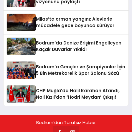
vizyonunu paylaştı
Milas’ta orman yangını: Alevlerle
mücadele gece boyunca sürüyor
Bodrum’da Denize Erişimi Engelleyen
Kaçak Duvarlar Yıkıldı
Bodrum’a Gençler ve Şampiyonlar İçin
5 Bin Metrekarelik Spor Salonu Sözü
CHP Muğla’da Halil Karahan Atandı,
Nail Kızıl’dan ‘Hodri Meydan’ Çıkışı!
Bodrum’dan Tarafsız Haber