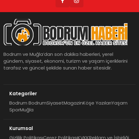
Bodrum ve Muğla’dan son dakika haberleri, yerel
gündem, siyaset, ekonomi, turizm ve yaşam içeriklerini
tarafsız ve güncel şekilde sunan haber sitesidir.
Kategoriler
Bodrum Bodrum
Siyaset
Magazin
Köşe Yazıları
Yaşam
Spor
Muğla
Kurumsal
Gizlilik Politikası
Çerez Politikası
KVKK
Reklam ve İşbirliği