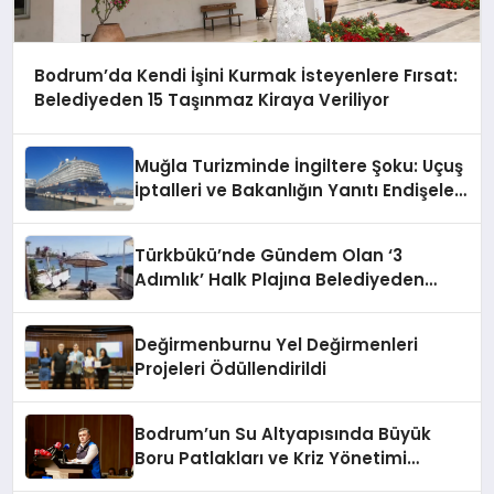
Bodrum’da Kendi İşini Kurmak İsteyenlere Fırsat:
Belediyeden 15 Taşınmaz Kiraya Veriliyor
Muğla Turizminde İngiltere Şoku: Uçuş
İptalleri ve Bakanlığın Yanıtı Endişeleri
Büyüttü
Türkbükü’nde Gündem Olan ‘3
Adımlık’ Halk Plajına Belediyeden
Yanıt Geldi
Değirmenburnu Yel Değirmenleri
Projeleri Ödüllendirildi
Bodrum’un Su Altyapısında Büyük
Boru Patlakları ve Kriz Yönetimi
Geride Kalıyor