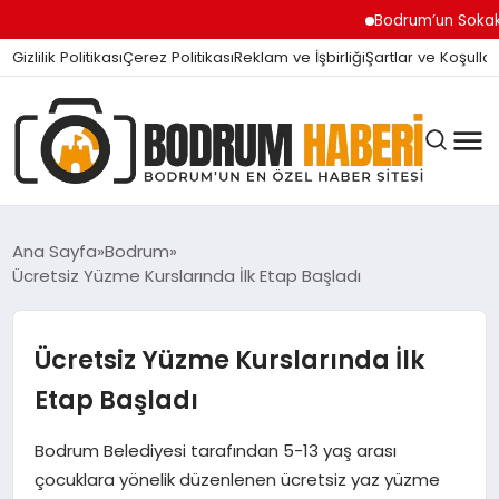
Bodrum’un Sokak Canlar
Gizlilik Politikası
Çerez Politikası
Reklam ve İşbirliği
Şartlar ve Koşullar
Ana Sayfa
Bodrum
Ücretsiz Yüzme Kurslarında İlk Etap Başladı
BODRUM BODRUM
Ücretsiz Yüzme Kurslarında İlk
SIYASET
Etap Başladı
Bodrum Belediyesi tarafından 5-13 yaş arası
MAGAZIN
çocuklara yönelik düzenlenen ücretsiz yaz yüzme