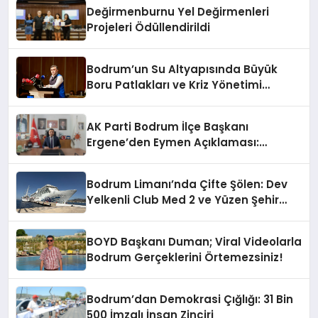
Değirmenburnu Yel Değirmenleri
Projeleri Ödüllendirildi
Bodrum’un Su Altyapısında Büyük
Boru Patlakları ve Kriz Yönetimi
Geride Kalıyor
AK Parti Bodrum İlçe Başkanı
Ergene’den Eymen Açıklaması:
“Yardım Kampanyasının Siyasi
Malzeme Yapılmasını Kınıyorum”
Bodrum Limanı’nda Çifte Şölen: Dev
Yelkenli Club Med 2 ve Yüzen Şehir
Aroya Geldi!
BOYD Başkanı Duman; Viral Videolarla
Bodrum Gerçeklerini Örtemezsiniz!
Bodrum’dan Demokrasi Çığlığı: 31 Bin
500 İmzalı İnsan Zinciri