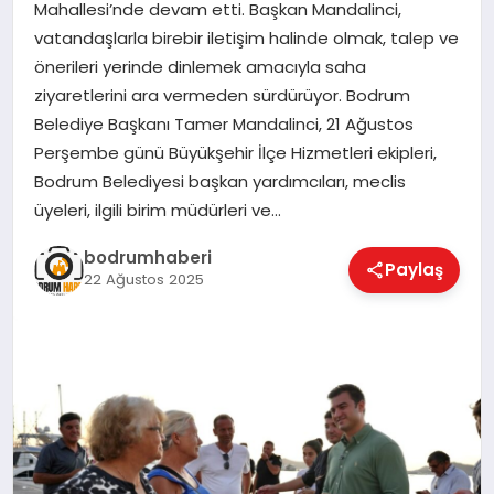
Mahallesi’nde devam etti. Başkan Mandalinci,
vatandaşlarla birebir iletişim halinde olmak, talep ve
KÖŞE YAZILARI
önerileri yerinde dinlemek amacıyla saha
ziyaretlerini ara vermeden sürdürüyor. Bodrum
Belediye Başkanı Tamer Mandalinci, 21 Ağustos
YAŞAM
Perşembe günü Büyükşehir İlçe Hizmetleri ekipleri,
Bodrum Belediyesi başkan yardımcıları, meclis
üyeleri, ilgili birim müdürleri ve…
SPOR
bodrumhaberi
Paylaş
22 Ağustos 2025
MUĞLA
☰