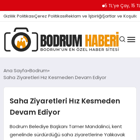
5 TL’ye Çay, 15 TL’ye Kahve
Gizlilik Politikası
Çerez Politikası
Reklam ve İşbirliği
Şartlar ve Koşullar
Ana Sayfa
Bodrum
Saha Ziyaretleri Hız Kesmeden Devam Ediyor
BODRUM BODRUM
Saha Ziyaretleri Hız Kesmeden
SIYASET
Devam Ediyor
Bodrum Belediye Başkanı Tamer Mandalinci, kent
MAGAZIN
genelinde sürdürdüğü saha ziyaretlerine Yalıkavak