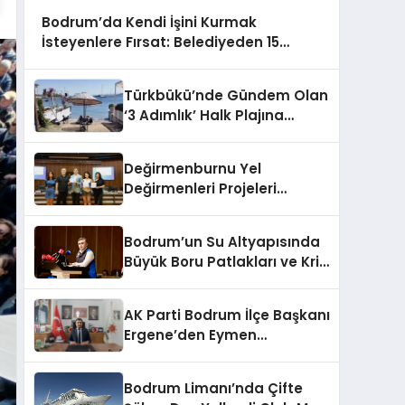
Bodrum’da Kendi İşini Kurmak
İsteyenlere Fırsat: Belediyeden 15
Taşınmaz Kiraya Veriliyor
Türkbükü’nde Gündem Olan
‘3 Adımlık’ Halk Plajına
Belediyeden Yanıt Geldi
Değirmenburnu Yel
Değirmenleri Projeleri
Ödüllendirildi
Bodrum’un Su Altyapısında
Büyük Boru Patlakları ve Kriz
Yönetimi Geride Kalıyor
AK Parti Bodrum İlçe Başkanı
Ergene’den Eymen
Açıklaması: “Yardım
Kampanyasının Siyasi
Bodrum Limanı’nda Çifte
Malzeme Yapılmasını