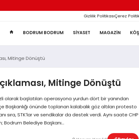
Gizlilik Politikası
Çerez Politi
BODRUM BODRUM
SIYASET
MAGAZIN
KÖŞ
sı, Mitinge Dönüştü
ıklaması, Mitinge Dönüştü
 olarak başlatılan operasyona yurdun dört bir yanından
e Başkanlığı önünde toplanan kalabalık göz altıları protesto
yanı sıra, STK’lar ve sendikalar da destek verdi. Aynı saate CHP
çin; Bodrum Belediye Başkanı…