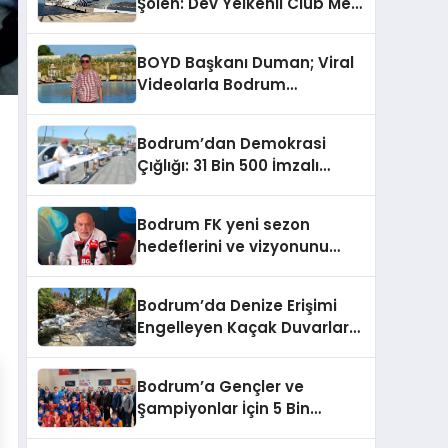
Şölen: Dev Yelkenli Club Med
Kınıyorum”
2 ve Yüzen Şehir Aroya
Geldi!
BOYD Başkanı Duman; Viral
Videolarla Bodrum
Gerçeklerini Örtemezsiniz!
Bodrum’dan Demokrasi
Çığlığı: 31 Bin 500 İmzalı
İnsan Zinciri
Bodrum FK yeni sezon
hedeflerini ve vizyonunu
paylaştı
Bodrum’da Denize Erişimi
Engelleyen Kaçak Duvarlar
Yıkıldı
Bodrum’a Gençler ve
Şampiyonlar İçin 5 Bin
Metrekarelik Spor Salonu