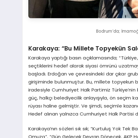
Bodrum’da; İmamoğl
Karakaya: “Bu Millete Topyekün Saldı
Karakaya yaptığı basın açıklamasında; “Türkiye, 
seçtiklerini hedef alarak siyasi ömrünü uzatmaya
başladı. Erdoğan ve çevresindeki dar çıkar gru
girişiminde bulunmuştur. Bu, millete topyekun b
iradesiyle Cumhuriyet Halk Partimiz Türkiye’nin b
güç, halkçı belediyecilik anlayışıyla, ön seçim kara
rüyası haline gelmiştir. Ve şimdi, seçimle kaza
Hedef alınan yalnızca Cumhuriyet Halk Partisi deği
Karakaya’nın sözleri sık sık; “Kurtuluş Yok Tek
Omuza”, “Gün Gelecek Devran Dönecek, AKP Halk