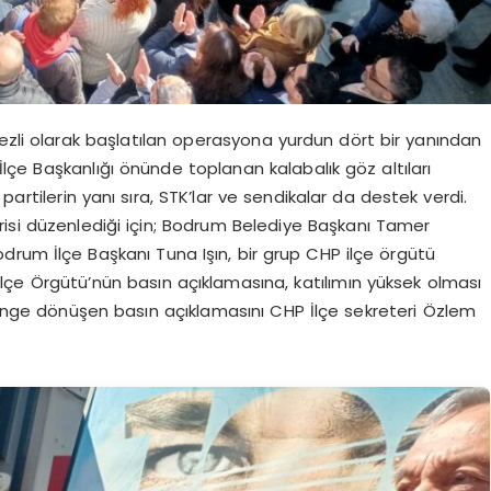
li olarak başlatılan operasyona yurdun dört bir yanından
çe Başkanlığı önünde toplanan kalabalık göz altıları
partilerin yanı sıra, STK’lar ve sendikalar da destek verdi.
risi düzenlediği için; Bodrum Belediye Başkanı Tamer
odrum İlçe Başkanı Tuna Işın, bir grup CHP ilçe örgütü
İlçe Örgütü’nün basın açıklamasına, katılımın yüksek olması
itinge dönüşen basın açıklamasını CHP İlçe sekreteri Özlem