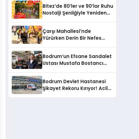
Sözü
Bitez’de 80’ler ve 90’lar Ruhu
Nostalji Şenliğiyle Yeniden
Canlanıyor!
Çarşı Mahallesi’nde
Yürürken Derin Bir Nefes
Alın!
Bodrum’un Efsane Sandalet
Ustası Mustafa Bostancı
Vefat Etti
Bodrum Devlet Hastanesi
Şikayet Rekoru Kırıyor! Acil
Servis, Hijyen ve Yoğunluk
Tepki Çekiyor!