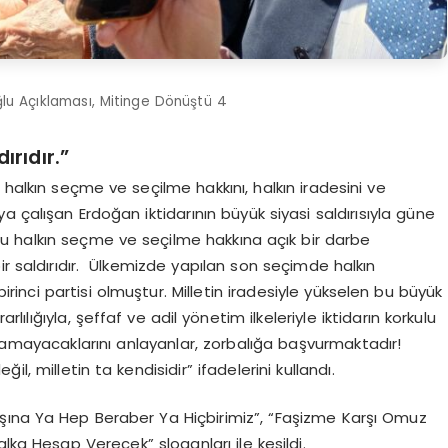
u Açıklaması, Mitinge Dönüştü 4
rıdır.”
halkın seçme ve seçilme hakkını, halkın iradesini ve
 çalışan Erdoğan iktidarının büyük siyasi saldırısıyla güne
bu halkın seçme ve seçilme hakkına açık bir darbe
ir saldırıdır. Ülkemizde yapılan son seçimde halkın
irinci partisi olmuştur. Milletin iradesiyle yükselen bu büyük
rlılığıyla, şeffaf ve adil yönetim ilkeleriyle iktidarın korkulu
namayacaklarını anlayanlar, zorbalığa başvurmaktadır!
l, milletin ta kendisidir” ifadelerini kullandı.
 Başına Ya Hep Beraber Ya Hiçbirimiz”, “Faşizme Karşı Omuz
a Hesap Verecek” sloganları ile kesildi.