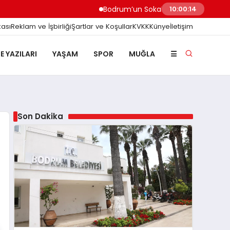
Bodrum’un Sokak Canları ve Vicdan Sınavımız!
10:00:16
kası
Reklam ve İşbirliği
Şartlar ve Koşullar
KVKK
Künye
İletişim
E YAZILARI
YAŞAM
SPOR
MUĞLA
☰
Son Dakika