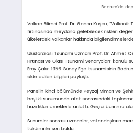
Bodrum'da depr
Volkan Bilimci Prof. Dr. Gonca Kuşcu, “Volkani
fırtınasında meydana gelebilecek riskleri değer
ülkelerdeki volkanlar hakkında bilgilendirmelerd
Uluslararası Tsunami Uzmanı Prof. Dr. Ahmet 
Fırtınası ve Olası Tsunami Senaryoları” konulu 
Eray Çakır, 1956 Güney Ege tsunamisinin Bodrum
elde edilen bilgileri paylaştı.
Panelin ikinci bölümünde Peyzaj Mimarı ve Şehir 
başlıklı sunumunda afet sonrasındaki toplanma 
hazırlıkları örneklerle anlattı. Geçici barınma a
Sunumlar sonrası uzmanlar, vatandaşların merak
takdimi ile son buldu.