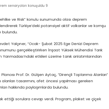
em senaryoları konuşuldu 9
k Tehlike ve Risk” konulu sunumunda olası deprem
lendirerek Türkiye’deki potansiyel aktif volkanlar ve komşu
e bulundu.
Cevdet Yalçıner, “Ocak- Şubat 2025 Ege Denizi Deprem
sunumunu gerçekleştirirken İnşaat Yüksek Mühendisi Tarık
 Yarımadası’ndaki etkileri üzerine tanık anlatımlarından
Plancısı Prof. Dr. Gülşen Aytaç, “Dirençli Toplanma Alanları”
alanları tasarımını, afet öncesi yapılması gereken
lanları hakkında paylaşımlarda bulundu.
 ettiği sorulara cevap verdi. Program, plaket ve çiçek