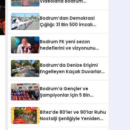
Videolarla Bodrum
Gerçeklerini Örtemezsiniz!
Bodrum’dan Demokrasi
Çığlığı: 31 Bin 500 İmzalı
İnsan Zinciri
Bodrum FK yeni sezon
hedeflerini ve vizyonunu
paylaştı
Bodrum’da Denize Erişimi
Engelleyen Kaçak Duvarlar
Yıkıldı
Bodrum’a Gençler ve
Şampiyonlar İçin 5 Bin
Metrekarelik Spor Salonu
Sözü
Bitez’de 80’ler ve 90’lar Ruhu
Nostalji Şenliğiyle Yeniden
Canlanıyor!