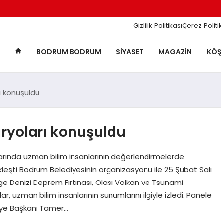
Gizlilik Politikası
Çerez Politi
BODRUM BODRUM
SIYASET
MAGAZIN
KÖŞ
 konuşuldu
yoları konuşuldu
arında uzman bilim insanlarının değerlendirmelerde
eşti Bodrum Belediyesinin organizasyonu ile 25 Şubat Salı
e Denizi Deprem Fırtınası, Olası Volkan ve Tsunami
 uzman bilim insanlarının sunumlarını ilgiyle izledi. Panele
ye Başkanı Tamer…