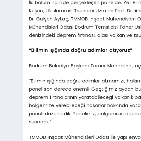
İki bölüm halinde gerçekleşen panelde, Yer Bilim
Kuşcu, Uluslararası Tsunami Uzmanı Prof. Dr. Ah
Dr. Gülşen Aytaç, TMMOB İnşaat Mühendisleri O
Mühendisleri Odası Bodrum Temsilcisi Taner Usl
denizindeki deprem fırtınası, olası volkan ve ts
“Bilimin ışığında doğru adımlar atıyoruz”
Bodrum Belediye Başkanı Tamer Mandalinci, açılı
“Bilimin ışığında doğru adımlar atmamızı, halkımı
panel son derece önemli. Geçtiğimiz aydan bu
deprem fırtınalarının yaratabileceği volkanik 
bölgemize verebileceği hasarlar hakkında vatan
paneli düzenledik. Panelimiz, bölgemizin deprem 
sunacak.”
TMMOB İnşaat Mühendisleri Odası ile yapı enva