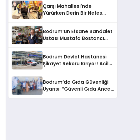
Çarşı Mahallesi’nde
Yürürken Derin Bir Nefes
Alın!
Bodrum’un Efsane Sandalet
Ustası Mustafa Bostancı
Vefat Etti
Bodrum Devlet Hastanesi
Şikayet Rekoru Kırıyor! Acil
Servis, Hijyen ve Yoğunluk
Tepki Çekiyor!
Bodrum’da Gıda Güvenliği
Uyarısı: “Güvenli Gıda Ancak
Gıda Mühendisiyle Mümkün”