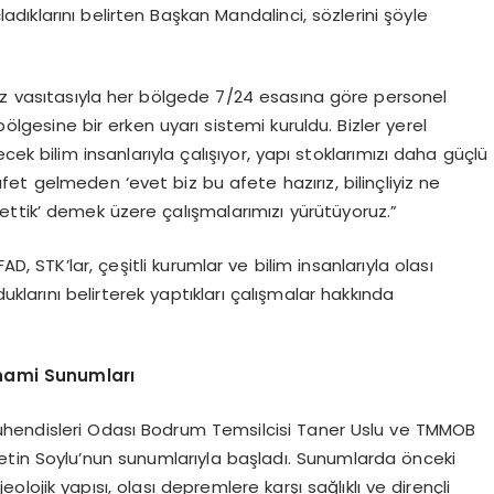
ladıklarını belirten Başkan Mandalinci, sözlerini şöyle
z vasıtasıyla her bölgede 7/24 esasına göre personel
lgesine bir erken uyarı sistemi kuruldu. Bizler yerel
ek bilim insanlarıyla çalışıyor, yapı stoklarımızı daha güçlü
fet gelmeden ‘evet biz bu afete hazırız, bilinçliyiz ne
ttik’ demek üzere çalışmalarımızı yürütüyoruz.”
STK’lar, çeşitli kurumlar ve bilim insanlarıyla olası
duklarını belirterek yaptıkları çalışmalar hakkında
nami Sunumları
ühendisleri Odası Bodrum Temsilcisi Taner Uslu ve TMMOB
etin Soylu’nun sunumlarıyla başladı. Sunumlarda önceki
ojik yapısı, olası depremlere karşı sağlıklı ve dirençli