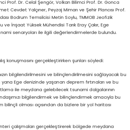
ci Prof. Dr. Celal Şengör, Volkan Bilimci Prof. Dr. Gonca
met Cevdet Yalçıner, Peyzaj Mimarı ve Şehir Plancısı Prof.
dası Bodrum Temsilcisi Metin Soylu, TMMOB Jeofizik
u ve İnşaat Yüksek Mühendisi Tarık Eray Çakır, Ege
unami senaryoları ile ilgili değerlendirmelerde bulundu.
ş konuşmasını gerçekleştirirken şunları söyledi:
zın bilgilendirilmesini ve bilinçlendirilmesini sağlayacak bu
 yana Ege denizinde yaşanan deprem fırtınaları ve bu
patlama ile meydana gelebilecek tsunami dalgalarının
daşımızı bilgilendirmek ve bilinçlendirmek amacıyla bu
bilinçli olması açısından da bizlere bir yol haritası
nteri çalışmaları gerçekleştirerek bölgede meydana