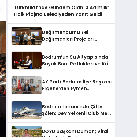
Türkbükü’nde Gündem Olan ‘3 Adımlık’
Halk Plajına Belediyeden Yanıt Geldi
Değirmenburnu Yel
Değirmenleri Projeleri
Ödüllendirildi
Bodrum’un Su Altyapısında
Büyük Boru Patlakları ve Kriz
Yönetimi Geride Kalıyor
AK Parti Bodrum İlçe Başkanı
Ergene’den Eymen
Açıklaması: “Yardım
Kampanyasının Siyasi
Bodrum Limanı’nda Çifte
Malzeme Yapılmasını
Şölen: Dev Yelkenli Club Med
Kınıyorum”
2 ve Yüzen Şehir Aroya
Geldi!
BOYD Başkanı Duman; Viral