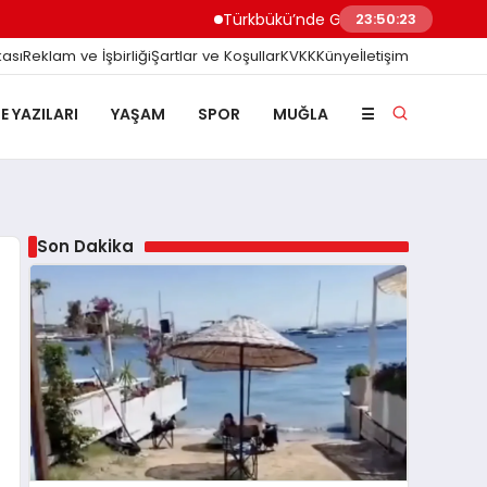
Türkbükü’nde Gündem Olan ‘3 Adımlık’ Halk Plaj
23:50:24
kası
Reklam ve İşbirliği
Şartlar ve Koşullar
KVKK
Künye
İletişim
E YAZILARI
YAŞAM
SPOR
MUĞLA
☰
Son Dakika