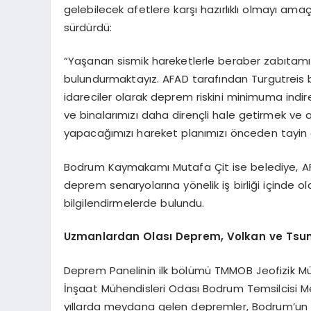
gelebilecek afetlere karşı hazırlıklı olmayı amaç
sürdürdü:
“Yaşanan sismik hareketlerle beraber zabıtamı
bulundurmaktayız. AFAD tarafından Turgutreis bö
idareciler olarak deprem riskini minimuma indirec
ve binalarımızı daha dirençli hale getirmek ve a
yapacağımızı hareket planımızı önceden tayin e
Bodrum Kaymakamı Mutafa Çit ise belediye, AFAD, 
deprem senaryolarına yönelik iş birliği içinde ol
bilgilendirmelerde bulundu.
Uzmanlardan Olası Deprem, Volkan ve Tsu
Deprem Panelinin ilk bölümü TMMOB Jeofizik M
İnşaat Mühendisleri Odası Bodrum Temsilcisi M
yıllarda meydana gelen depremler, Bodrum’un jeol