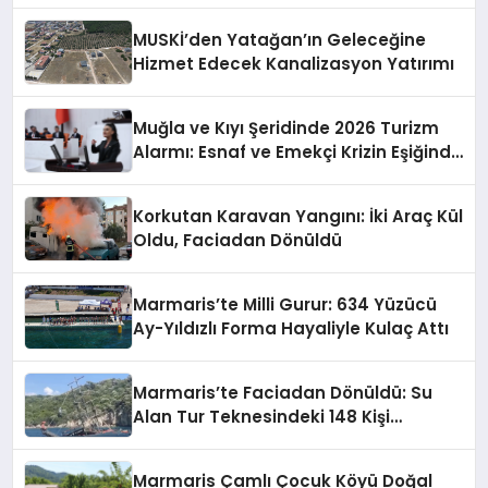
MUSKİ’den Yatağan’ın Geleceğine
Hizmet Edecek Kanalizasyon Yatırımı
Muğla ve Kıyı Şeridinde 2026 Turizm
Alarmı: Esnaf ve Emekçi Krizin Eşiğinde
mi?
Korkutan Karavan Yangını: İki Araç Kül
Oldu, Faciadan Dönüldü
Marmaris’te Milli Gurur: 634 Yüzücü
Ay-Yıldızlı Forma Hayaliyle Kulaç Attı
Marmaris’te Faciadan Dönüldü: Su
Alan Tur Teknesindeki 148 Kişi
Operasyonla Kurtarıldı
Marmaris Çamlı Çocuk Köyü Doğal