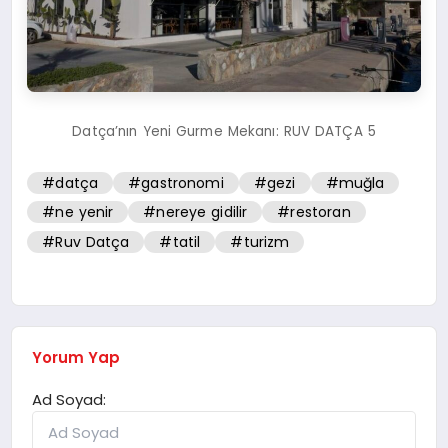
Datça’nın Yeni Gurme Mekanı: RUV DATÇA 5
#datça
#gastronomi
#gezi
#muğla
#ne yenir
#nereye gidilir
#restoran
#Ruv Datça
#tatil
#turizm
Yorum Yap
Ad Soyad: