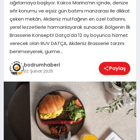
ağırlamaya başlıyor. Kairos Marina’nın içinde, denize
sıfır konumu ve eşsiz gün batımı manzarası ile dikkat
KÖŞE YAZILARI
çeken mekân, Akdeniz mutfağının en özel tatlarını,
yerel lezzetlerle harmanlayarak sunacak. Bölgenin İlk
Brasserie Konsepti! Datça’da 12 ay boyunca hizmet
YAŞAM
verecek olan RUV DATÇA, Akdeniz Brasserie tarzını
benimseyerek, gurme…
SPOR
bodrumhaberi
Paylaş
02 Şubat 2025
MUĞLA
☰