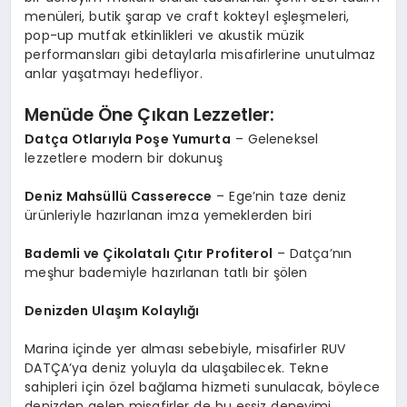
menüleri, butik şarap ve craft kokteyl eşleşmeleri,
pop-up mutfak etkinlikleri ve akustik müzik
performansları gibi detaylarla misafirlerine unutulmaz
anlar yaşatmayı hedefliyor.
Menüde Öne Çıkan Lezzetler:
Datça Otlarıyla Poşe Yumurta
– Geleneksel
lezzetlere modern bir dokunuş
Deniz Mahsüllü Casserecce
– Ege’nin taze deniz
ürünleriyle hazırlanan imza yemeklerden biri
Bademli ve Çikolatalı Çıtır Profiterol
– Datça’nın
meşhur bademiyle hazırlanan tatlı bir şölen
Denizden Ulaşım Kolaylığı
Marina içinde yer alması sebebiyle, misafirler RUV
DATÇA’ya deniz yoluyla da ulaşabilecek. Tekne
sahipleri için özel bağlama hizmeti sunulacak, böylece
denizden gelen misafirler de bu eşsiz deneyimi