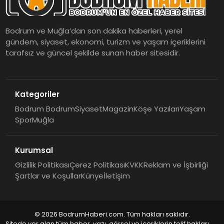
Bodrum ve Muğla’dan son dakika haberleri, yerel
gündem, siyaset, ekonomi, turizm ve yaşam içeriklerini
tarafsız ve güncel şekilde sunan haber sitesidir.
Kategoriler
Bodrum Bodrum
Siyaset
Magazin
Köşe Yazıları
Yaşam
Spor
Muğla
Kurumsal
Gizlilik Politikası
Çerez Politikası
KVKK
Reklam ve İşbirliği
Şartlar ve Koşullar
Künye
İletişim
© 2026 BodrumHaberi.com. Tüm hakları saklıdır.
Sitede yer alan tüm haber, yazı, görsel ve içeriklerin telif hakları