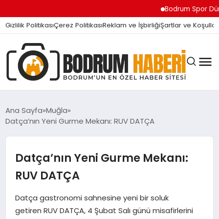
Bodrum Spor Dünyasını Sa
Gizlilik Politikası
Çerez Politikası
Reklam ve İşbirliği
Şartlar ve Koşullar
Ana Sayfa
Muğla
Datça’nın Yeni Gurme Mekanı: RUV DATÇA
BODRUM BODRUM
Datça’nın Yeni Gurme Mekanı:
SIYASET
RUV DATÇA
Datça gastronomi sahnesine yeni bir soluk
MAGAZIN
getiren RUV DATÇA, 4 Şubat Salı günü misafirlerini