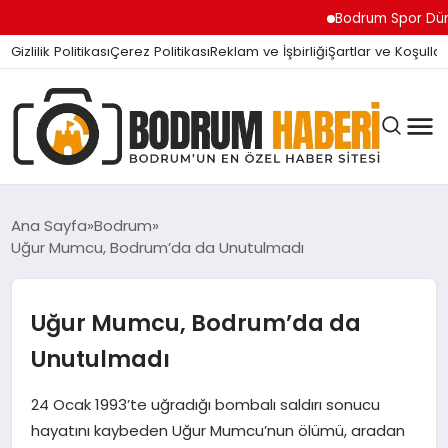
Bodrum Spor Dünyasını Sa
Gizlilik Politikası
Çerez Politikası
Reklam ve İşbirliği
Şartlar ve Koşullar
Ana Sayfa
Bodrum
Uğur Mumcu, Bodrum’da da Unutulmadı
BODRUM BODRUM
Uğur Mumcu, Bodrum’da da
SIYASET
Unutulmadı
24 Ocak 1993’te uğradığı bombalı saldırı sonucu
MAGAZIN
hayatını kaybeden Uğur Mumcu’nun ölümü, aradan