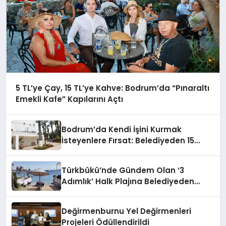
5 TL’ye Çay, 15 TL’ye Kahve: Bodrum’da “Pınaraltı
Emekli Kafe” Kapılarını Açtı
Bodrum’da Kendi İşini Kurmak
İsteyenlere Fırsat: Belediyeden 15
Taşınmaz Kiraya Veriliyor
Türkbükü’nde Gündem Olan ‘3
Adımlık’ Halk Plajına Belediyeden
Yanıt Geldi
Değirmenburnu Yel Değirmenleri
Projeleri Ödüllendirildi