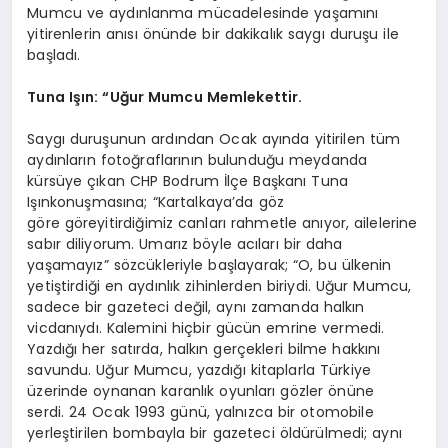
Mumcu ve aydınlanma mücadelesinde yaşamını
yitirenlerin anısı önünde bir dakikalık saygı duruşu ile
başladı.
Tuna Işın: “Uğur Mumcu Memlekettir.
Saygı duruşunun ardından Ocak ayında yitirilen tüm
aydınların fotoğraflarının bulunduğu meydanda
kürsüye çıkan CHP Bodrum İlçe Başkanı Tuna
Işınkonuşmasına; “Kartalkaya’da göz
göre göreyitirdiğimiz canları rahmetle anıyor, ailelerine
sabır diliyorum. Umarız böyle acıları bir daha
yaşamayız” sözcükleriyle başlayarak; “O, bu ülkenin
yetiştirdiği en aydınlık zihinlerden biriydi. Uğur Mumcu,
sadece bir gazeteci değil, aynı zamanda halkın
vicdanıydı. Kalemini hiçbir gücün emrine vermedi.
Yazdığı her satırda, halkın gerçekleri bilme hakkını
savundu. Uğur Mumcu, yazdığı kitaplarla Türkiye
üzerinde oynanan karanlık oyunları gözler önüne
serdi. 24 Ocak 1993 günü, yalnızca bir otomobile
yerleştirilen bombayla bir gazeteci öldürülmedi; aynı