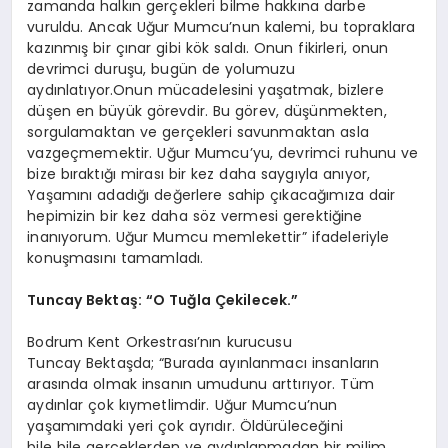
zamanda halkın gerçekleri bilme hakkına darbe
vuruldu. Ancak Uğur Mumcu’nun kalemi, bu topraklara
kazınmış bir çınar gibi kök saldı. Onun fikirleri, onun
devrimci duruşu, bugün de yolumuzu
aydınlatıyor.Onun mücadelesini yaşatmak, bizlere
düşen en büyük görevdir. Bu görev, düşünmekten,
sorgulamaktan ve gerçekleri savunmaktan asla
vazgeçmemektir. Uğur Mumcu’yu, devrimci ruhunu ve
bize bıraktığı mirası bir kez daha saygıyla anıyor,
Yaşamını adadığı değerlere sahip çıkacağımıza dair
hepimizin bir kez daha söz vermesi gerektiğine
inanıyorum. Uğur Mumcu memlekettir” ifadeleriyle
konuşmasını tamamladı.
Tuncay
Bektaş
: “O Tuğla Çekilecek.”
Bodrum Kent Orkestrası’nın kurucusu
Tuncay Bektaşda; “Burada ayınlanmacı insanların
arasında olmak insanın umudunu arttırıyor. Tüm
aydınlar çok kıymetlimdir. Uğur Mumcu’nun
yaşamımdaki yeri çok ayrıdır. Öldürüleceğini
bile bile gerçeklerden ve aydınlanmadan bir milim