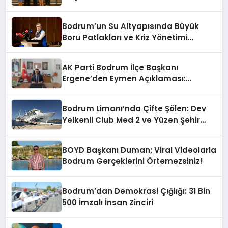
Bodrum’un Su Altyapısında Büyük
Boru Patlakları ve Kriz Yönetimi
Geride Kalıyor
AK Parti Bodrum İlçe Başkanı
Ergene’den Eymen Açıklaması:
“Yardım Kampanyasının Siyasi
Malzeme Yapılmasını Kınıyorum”
Bodrum Limanı’nda Çifte Şölen: Dev
Yelkenli Club Med 2 ve Yüzen Şehir
Aroya Geldi!
BOYD Başkanı Duman; Viral Videolarla
Bodrum Gerçeklerini Örtemezsiniz!
Bodrum’dan Demokrasi Çığlığı: 31 Bin
500 İmzalı İnsan Zinciri