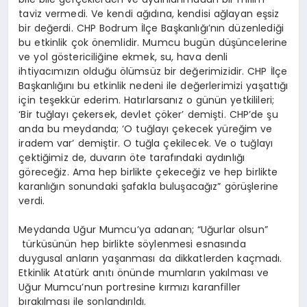
taviz vermedi. Ve kendi ağıdına, kendisi ağlayan eşsiz
bir değerdi. CHP Bodrum İlçe Başkanlığı’nın düzenlediği
bu etkinlik çok önemlidir. Mumcu bugün düşüncelerine
ve yol göstericiliğine ekmek, su, hava denli
ihtiyacımızın olduğu ölümsüz bir değerimizidir. CHP İlçe
Başkanlığını bu etkinlik nedeni ile değerlerimizi yaşattığı
için teşekkür ederim. Hatırlarsanız o günün yetkilileri;
‘Bir tuğlayı çekersek, devlet çöker’ demişti. CHP’de şu
anda bu meydanda; ‘O tuğlayı çekecek yüreğim ve
iradem var’ demiştir. O tuğla çekilecek. Ve o tuğlayı
çektiğimiz de, duvarın öte tarafındaki aydınlığı
göreceğiz. Ama hep birlikte çekeceğiz ve hep birlikte
karanlığın sonundaki şafakla buluşacağız” görüşlerine
verdi.
Meydanda Uğur Mumcu’ya adanan; “Uğurlar olsun”
türküsünün hep birlikte söylenmesi esnasında
duygusal anların yaşanması da dikkatlerden kaçmadı.
Etkinlik Atatürk anıtı önünde mumların yakılması ve
Uğur Mumcu’nun portresine kırmızı karanfiller
bırakılması ile sonlandırıldı.