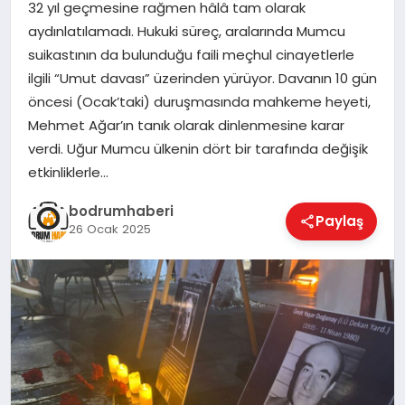
32 yıl geçmesine rağmen hâlâ tam olarak
aydınlatılamadı. Hukuki süreç, aralarında Mumcu
KÖŞE YAZILARI
suikastının da bulunduğu faili meçhul cinayetlerle
ilgili “Umut davası” üzerinden yürüyor. Davanın 10 gün
öncesi (Ocak’taki) duruşmasında mahkeme heyeti,
YAŞAM
Mehmet Ağar’ın tanık olarak dinlenmesine karar
verdi. Uğur Mumcu ülkenin dört bir tarafında değişik
etkinliklerle…
SPOR
bodrumhaberi
Paylaş
26 Ocak 2025
MUĞLA
☰