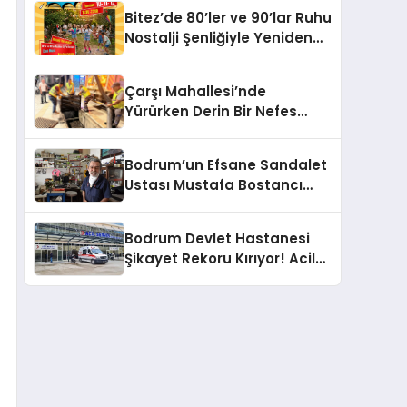
Sözü
Bitez’de 80’ler ve 90’lar Ruhu
Nostalji Şenliğiyle Yeniden
Canlanıyor!
Çarşı Mahallesi’nde
Yürürken Derin Bir Nefes
Alın!
Bodrum’un Efsane Sandalet
Ustası Mustafa Bostancı
Vefat Etti
Bodrum Devlet Hastanesi
Şikayet Rekoru Kırıyor! Acil
Servis, Hijyen ve Yoğunluk
Tepki Çekiyor!