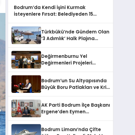
Bodrum’da Kendi İşini Kurmak
İsteyenlere Fırsat: Belediyeden 15
Taşınmaz Kiraya Veriliyor
Türkbükü’nde Gündem Olan
‘3 Adımlık’ Halk Plajına
Belediyeden Yanıt Geldi
Değirmenburnu Yel
Değirmenleri Projeleri
Ödüllendirildi
Bodrum’un Su Altyapısında
Büyük Boru Patlakları ve Kriz
Yönetimi Geride Kalıyor
AK Parti Bodrum İlçe Başkanı
Ergene’den Eymen
Açıklaması: “Yardım
Kampanyasının Siyasi
Bodrum Limanı’nda Çifte
Malzeme Yapılmasını