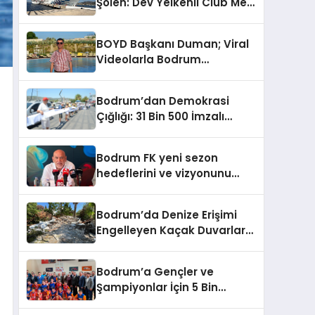
Şölen: Dev Yelkenli Club Med
Kınıyorum”
2 ve Yüzen Şehir Aroya
Geldi!
BOYD Başkanı Duman; Viral
Videolarla Bodrum
Gerçeklerini Örtemezsiniz!
Bodrum’dan Demokrasi
Çığlığı: 31 Bin 500 İmzalı
İnsan Zinciri
Bodrum FK yeni sezon
hedeflerini ve vizyonunu
paylaştı
Bodrum’da Denize Erişimi
Engelleyen Kaçak Duvarlar
Yıkıldı
Bodrum’a Gençler ve
Şampiyonlar İçin 5 Bin
Metrekarelik Spor Salonu