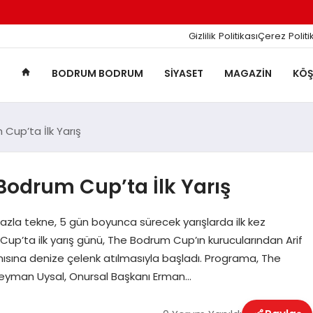
Gizlilik Politikası
Çerez Politi
BODRUM BODRUM
SIYASET
MAGAZIN
KÖŞ
Cup’ta İlk Yarış
Bodrum Cup’ta İlk Yarış
azla tekne, 5 gün boyunca sürecek yarışlarda ilk kez
 Cup’ta ilk yarış günü, The Bodrum Cup’ın kurucularından Arif
nısına denize çelenk atılmasıyla başladı. Programa, The
eyman Uysal, Onursal Başkanı Erman…