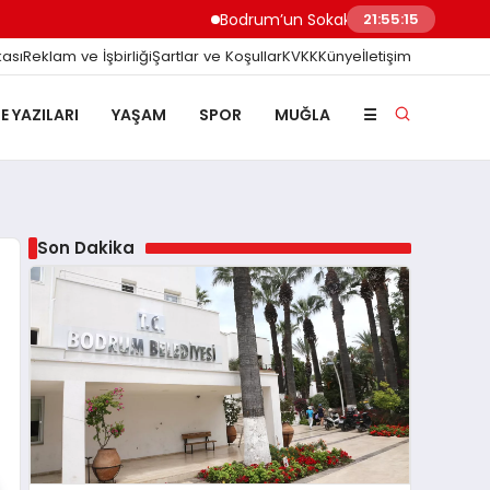
Bodrum’un Sokak Canları ve Vicdan Sınavımız
21:55:16
kası
Reklam ve İşbirliği
Şartlar ve Koşullar
KVKK
Künye
İletişim
E YAZILARI
YAŞAM
SPOR
MUĞLA
☰
Son Dakika