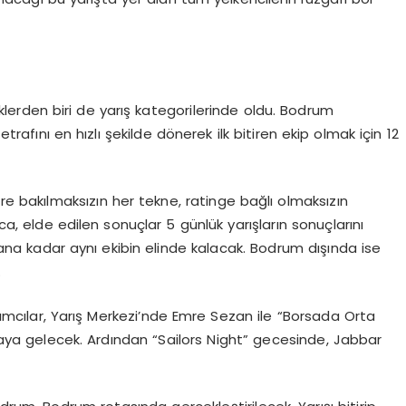
klerden biri de yarış kategorilerinde oldu. Bodrum
rafını en hızlı şekilde dönerek ilk bitiren ekip olmak için 12
ere bakılmaksızın her tekne, ratinge bağlı olmaksızın
ıca, elde edilen sonuçlar 5 günlük yarışların sonuçlarını
ılana kadar aynı ekibin elinde kalacak. Bodrum dışında ise
.
cılar, Yarış Merkezi’nde Emre Sezan ile “Borsada Orta
araya gelecek. Ardından “Sailors Night” gecesinde, Jabbar