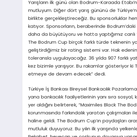
Yarışların ilk günü olan Bodrum-Karaada Etabı’n
mutluyum. Diğer dört yarış gününü de Türkiye’n
birlikte gerçekleştireceğiz. Bu sponsorlukla
katıyor. Sponsorların, beraberinde Bodrum’daki 
daha da büyütüyoru ve hatta yaptığımız canlı y
The Bodrum Cup birçok farklı türde teknenin yarış
geliştirdiğimiz bir rating sistemi var. Hak edenin
toleransla uygulayacağız. 36 yılda 907 farklı ya
kez bizimle yarışıyor. Bu rakamlar gösteriyor
etmeye de devam edecek” dedi.
Türkiye İş Bankası Bireysel Bankacılık Pazarlam
yana bankacılık faaliyetlerinin yanı sıra sosyal,
yer aldığını belirterek, “Maximiles Black The B
korunmasında farkındalık yaratan çalışmaları ile 
haline geldi. The Bodrum Cup’ın paydaşları a
mutluluk duyuyoruz. Bu yılın ilk yarışında yelken
Rekabet, heyecan ve coşkunun doyasıya yaşanac