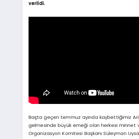
verildi.
Başta geçen temmuz ayında kaybettiğimiz Ari
gelmesinde büyük emeği olan herkesi minnet ve
Organizasyon Komitesi Başkanı Süleyman Uysal, “