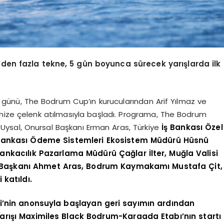
den fazla tekne, 5 gün boyunca sürecek yarışlarda ilk
ş günü, The Bodrum Cup’ın kurucularından Arif Yılmaz ve
enize çelenk atılmasıyla başladı. Programa, The Bodrum
ysal, Onursal Başkanı Erman Aras, Türkiye
İş Bankası Özel
ş Bankası Ödeme Sistemleri Ekosistem Müdürü Hüsnü
ankacılık Pazarlama Müdürü Çağlar İlter, Muğla Valisi
iye Başkanı Ahmet Aras, Bodrum Kaymakamı Mustafa Çit,
katıldı.
’nin anonsuyla başlayan geri sayımın ardından
yarışı Maximiles Black Bodrum-Karaada Etabı’nın startı