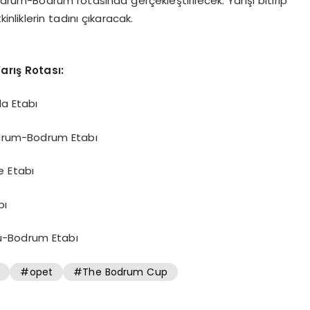
odrum-Bodrum rotasında gerçekleştirilecek. Yarışı bitirip
inliklerin tadını çıkaracak.
arış Rotası:
a Etabı
drum-Bodrum Etabı
 Etabı
bı
ü-Bodrum Etabı
#opet
#The Bodrum Cup