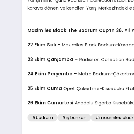
Yarışın ikinci günü Radisson Collection Etabı, B
karaya dönen yelkenciler, Yarış Merkezi’ndeki etk
Maximiles Black The Bodrum Cup’ın 36. Yıl Y
22 Ekim Salı –
Maximiles Black Bodrum-Karaad
23 Ekim Çarşamba –
Radisson Collection Bo
24 Ekim Perşembe –
Metro Bodrum-Çökertme
25 Ekim Cuma
Opet Çökertme-Kissebükü Eta
26 Ekim Cumartesi
Anadolu Sigorta Kissebük
#bodrum
#iş bankasi
#maximiles black