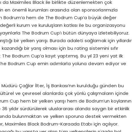
ı da Maximiles Black ile birlikte düzenlemekten çok
in en önemli kurumları arasında olan sponsorlarımızla
r hem Bodrum’a hem de The Bodrum Cup’a büyük değer
değerli kurum ve kuruluşların katkısı ile bu organizasyonu
ayınlarla The Bodrum Cup’ı bütün dünyaya izletebiliyoruz.
tığı bir yelken yarışı. Burada adaleti sağlamak için yıllardır
 kazandığı bir yarış olması için bu rating sistemini sıfır
t The Bodrum Cup’a kayıt yaptırmış. Bu yıl 23 yeni yat ilk
 ki The Bodrum Cup emin adımlarla yoluna devam ediyor ve
a Müdürü Çağlar İlter, İş Bankası’nın kurulduğu günden bu
 kültürel ve çevresel alanlarda çok yönlü çalışmaların içinde
odrum Cup hem bir yelken yarışı hem de Bodrum’un koylarının
36 yıldır sürdürülerek uluslararası alanda saygın bir etkinlik
rasında bulunmaktan ve yelken sporuna destek vermekten
ler, Maximiles Black Bodrum-Karaada Etabı için açılıyor.
ağı bu yarışta yer alan tüm yelkencilerin rüzgârı bol