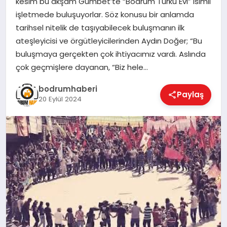
kesim bu akşam Gümbet’te “Bodrum Türkü Evi” isimli
işletmede buluşuyorlar. Söz konusu bir anlamda
KÖŞE YAZILARI
tarihsel nitelik de taşıyabilecek buluşmanın ilk
ateşleyicisi ve örgütleyicilerinden Aydın Doğer; “Bu
buluşmaya gerçekten çok ihtiyacımız vardı. Aslında
YAŞAM
çok geçmişlere dayanan, “Biz hele…
bodrumhaberi
Paylaş
20 Eylül 2024
SPOR
MUĞLA
☰