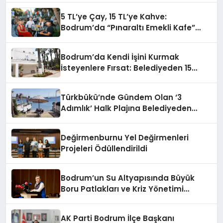
5 TL’ye Çay, 15 TL’ye Kahve:
Bodrum’da “Pınaraltı Emekli Kafe”
Kapılarını Açtı
Bodrum’da Kendi İşini Kurmak
İsteyenlere Fırsat: Belediyeden 15
Taşınmaz Kiraya Veriliyor
Türkbükü’nde Gündem Olan ‘3
Adımlık’ Halk Plajına Belediyeden
Yanıt Geldi
Değirmenburnu Yel Değirmenleri
Projeleri Ödüllendirildi
Bodrum’un Su Altyapısında Büyük
Boru Patlakları ve Kriz Yönetimi
Geride Kalıyor
AK Parti Bodrum İlçe Başkanı