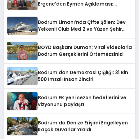
Ergene’den Eymen Açıklaması:
“Yardım Kampanyasının Siyasi
Malzeme Yapılmasını Kınıyorum”
Bodrum Limanı’nda Çifte Şölen: Dev
Yelkenli Club Med 2 ve Yüzen Şehir
Aroya Geldi!
BOYD Başkanı Duman; Viral Videolarla
Bodrum Gerçeklerini Örtemezsiniz!
Bodrum’dan Demokrasi Çığlığı: 31 Bin
500 İmzalı İnsan Zinciri
Bodrum FK yeni sezon hedeflerini ve
vizyonunu paylaştı
Bodrum’da Denize Erişimi Engelleyen
Kaçak Duvarlar Yıkıldı