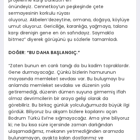
projelerine karşı barikatın en
önündeyiz. Cennetkoy’un peşkeşinde çete
sermayesinin korkulu rüyası
oluyoruz. Akbelen’dezeytine, ormana, doğaya, köylüye
umut oluyoruz. Gericiliğe, karanlığa, yağmaya, talana
karşı direnişin gene en ön safındayız. Saymakla
bitmez” diyerek görüşünü şu sözlerle tamamladı.
DOĞER: “BU DAHA BAŞLANGIÇ.”
“Zaten bunun en canlı tanığı da bu kadim topraklardır.
Gene durmayacağız. Çünkü bizlerin hamurunun
mayasında memleket sevdası var. Bu buluşmayı bu
anlamda memleket sevdalısı ve düzenin yola
getiremediği, düzenin dümen suyuna girmemiş iflah
olmaz devrimcilerin bir araya gelişi olarak da
görebiliriz. Bu birkaç günlük yolculuğumuzda büyük ilgi
gördük. Biliyoruz bu akşam bizlere kapılarını açan
Bodrum Türkü Evi’ne sığmayacağız. Ama yine biliyoruz
ki; ne bu kısa süre içersinde zaman darlığından
ulaşamadığımız, mekanın yetmezliğinden aramızda
bulunamayan, ayakta kalan dostlarımız ve