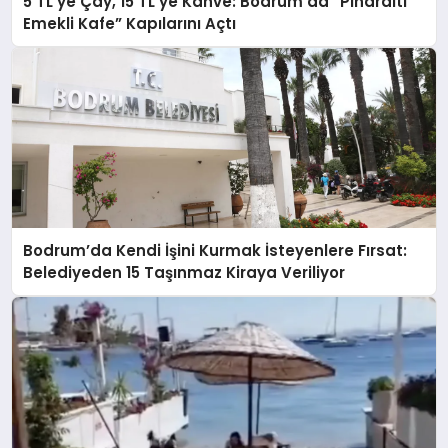
5 TL’ye Çay, 15 TL’ye Kahve: Bodrum’da “Pınaraltı
Emekli Kafe” Kapılarını Açtı
Bodrum’da Kendi İşini Kurmak İsteyenlere Fırsat:
Belediyeden 15 Taşınmaz Kiraya Veriliyor