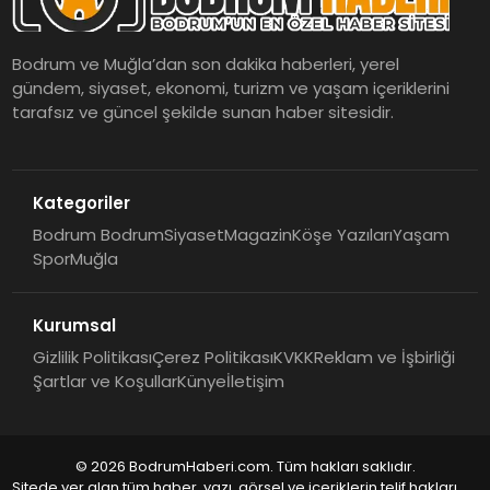
Bodrum ve Muğla’dan son dakika haberleri, yerel
gündem, siyaset, ekonomi, turizm ve yaşam içeriklerini
tarafsız ve güncel şekilde sunan haber sitesidir.
Kategoriler
Bodrum Bodrum
Siyaset
Magazin
Köşe Yazıları
Yaşam
Spor
Muğla
Kurumsal
Gizlilik Politikası
Çerez Politikası
KVKK
Reklam ve İşbirliği
Şartlar ve Koşullar
Künye
İletişim
© 2026 BodrumHaberi.com. Tüm hakları saklıdır.
Sitede yer alan tüm haber, yazı, görsel ve içeriklerin telif hakları