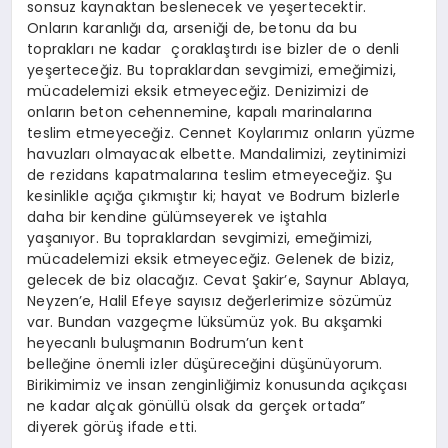
sonsuz kaynaktan beslenecek ve yeşertecektir.
Onların karanlığı da, arseniği de, betonu da bu
toprakları ne kadar çoraklaştırdı ise bizler de o denli
yeşerteceğiz. Bu topraklardan sevgimizi, emeğimizi,
mücadelemizi eksik etmeyeceğiz. Denizimizi de
onların beton cehennemine, kapalı marinalarına
teslim etmeyeceğiz. Cennet Koylarımız onların yüzme
havuzları olmayacak elbette. Mandalimizi, zeytinimizi
de rezidans kapatmalarına teslim etmeyeceğiz. Şu
kesinlikle açığa çıkmıştır ki; hayat ve Bodrum bizlerle
daha bir kendine gülümseyerek ve iştahla
yaşanıyor. Bu topraklardan sevgimizi, emeğimizi,
mücadelemizi eksik etmeyeceğiz. Gelenek de biziz,
gelecek de biz olacağız. Cevat Şakir’e, Saynur Ablaya,
Neyzen’e, Halil Efeye sayısız değerlerimize sözümüz
var. Bundan vazgeçme lüksümüz yok. Bu akşamki
heyecanlı buluşmanın Bodrum’un kent
belleğine önemli izler düşüreceğini düşünüyorum.
Birikimimiz ve insan zenginliğimiz konusunda açıkçası
ne kadar alçak gönüllü olsak da gerçek ortada”
diyerek görüş ifade etti.