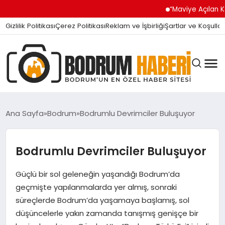
“Maviye Açılan Kapı” Tur
Gizlilik Politikası
Çerez Politikası
Reklam ve İşbirliği
Şartlar ve Koşullar
Ana Sayfa
Bodrum
Bodrumlu Devrimciler Buluşuyor
BODRUM BODRUM
Bodrumlu Devrimciler Buluşuyor
Güçlü bir sol geleneğin yaşandığı Bodrum’da
SIYASET
geçmişte yapılanmalarda yer almış, sonraki
süreçlerde Bodrum’da yaşamaya başlamış, sol
MAGAZIN
düşüncelerle yakın zamanda tanışmış genişçe bir