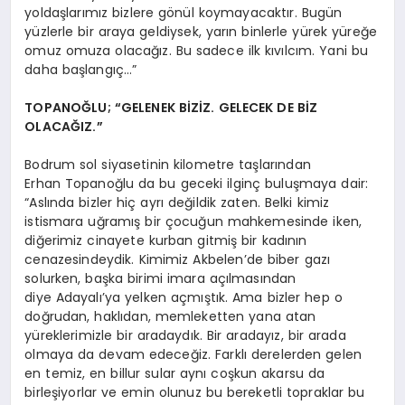
yoldaşlarımız bizlere gönül koymayacaktır. Bugün
yüzlerle bir araya geldiysek, yarın binlerle yürek yüreğe
omuz omuza olacağız. Bu sadece ilk kıvılcım. Yani bu
daha başlangıç…”
TOPANOĞLU; “GELENEK BİZİZ. GELECEK DE BİZ
OLACAĞIZ.”
Bodrum sol siyasetinin kilometre taşlarından
Erhan Topanoğlu da bu geceki ilginç buluşmaya dair:
“Aslında bizler hiç ayrı değildik zaten. Belki kimiz
istismara uğramış bir çocuğun mahkemesinde iken,
diğerimiz cinayete kurban gitmiş bir kadının
cenazesindeydik. Kimimiz Akbelen’de biber gazı
solurken, başka birimi imara açılmasından
diye Adayalı’ya yelken açmıştık. Ama bizler hep o
doğrudan, haklıdan, memleketten yana atan
yüreklerimizle bir aradaydık. Bir aradayız, bir arada
olmaya da devam edeceğiz. Farklı derelerden gelen
en temiz, en billur sular aynı coşkun akarsu da
birleşiyorlar ve emin olunuz bu bereketli topraklar bu