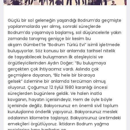
Güçlü bir sol geleneğin yaşandığı Bodrum’da geçmişte
yapılanmalarda yer almış, sonraki süreçlerde
Bodrum’da yaşamaya başlamış, sol düşüncelerle yakın
zamanda tanışmış genişçe bir kesim bu
akşam Gümbet’te “Bodrum Türkü Evi” isimli işletmede
buluşuyorlar. Söz konusu bir anlamda tarihsel nitelik
de taşıyabilecek buluşmanın ilk ateşleyicisi ve
örgütleyicilerinden Aydın Doğer; “Bu buluşmaya
gerçekten çok ihtiyacımız vardı. Aslında çok
geçmişlere dayanan, “Biz hele bir biraraya
gelsek” özlemine bir anlamda tercüman olmuş
oluyoruz. Çoğumuz 12 Eylül 1980 karanlığı öncesi
süreçlerden bugünlere geldik. Ve halen inatla
kavganın, hayatın içerisindeyiz. Hem de öyle böyle
içerisinde değiliz. Bakıyorsunuz en önemli sivil toplum
kuruluşlarına önderlik yapıyoruz. Bakıyorsunuz meslek
odalarının kilometre taşlarıyız. Bakıyorsunuz üretimdeki
emekçileri örgütlüyoruz. İktidarın Bodrum yağma