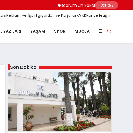
Bodrum’un Sokak Canları ve Vicdan Sınavım
13:31:58
kası
Reklam ve İşbirliği
Şartlar ve Koşullar
KVKK
Künye
İletişim
E YAZILARI
YAŞAM
SPOR
MUĞLA
☰
Son Dakika