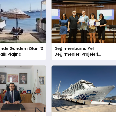
’nde Gündem Olan ‘3
Değirmenburnu Yel
alk Plajına
Değirmenleri Projeleri
en Yanıt Geldi
Ödüllendirildi