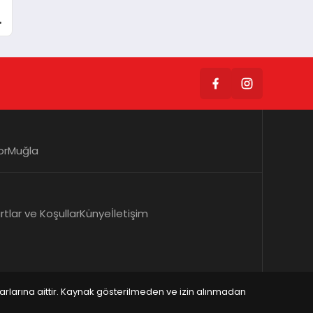
2
or
Muğla
rtlar ve Koşullar
Künye
İletişim
zarlarına aittir. Kaynak gösterilmeden ve izin alınmadan