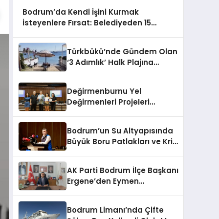
Bodrum’da Kendi İşini Kurmak
İsteyenlere Fırsat: Belediyeden 15
Taşınmaz Kiraya Veriliyor
Türkbükü’nde Gündem Olan
‘3 Adımlık’ Halk Plajına
Belediyeden Yanıt Geldi
Değirmenburnu Yel
Değirmenleri Projeleri
Ödüllendirildi
Bodrum’un Su Altyapısında
Büyük Boru Patlakları ve Kriz
Yönetimi Geride Kalıyor
AK Parti Bodrum İlçe Başkanı
Ergene’den Eymen
Açıklaması: “Yardım
Kampanyasının Siyasi
Bodrum Limanı’nda Çifte
Malzeme Yapılmasını