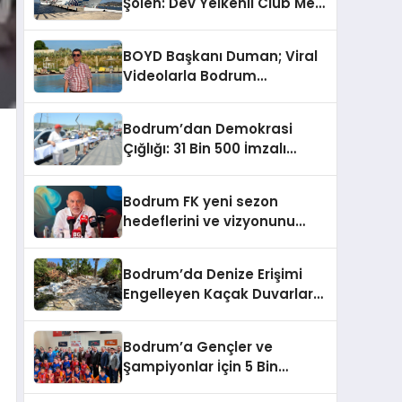
Şölen: Dev Yelkenli Club Med
Kınıyorum”
2 ve Yüzen Şehir Aroya
Geldi!
BOYD Başkanı Duman; Viral
Videolarla Bodrum
Gerçeklerini Örtemezsiniz!
Bodrum’dan Demokrasi
Çığlığı: 31 Bin 500 İmzalı
İnsan Zinciri
Bodrum FK yeni sezon
hedeflerini ve vizyonunu
paylaştı
Bodrum’da Denize Erişimi
Engelleyen Kaçak Duvarlar
Yıkıldı
Bodrum’a Gençler ve
Şampiyonlar İçin 5 Bin
Metrekarelik Spor Salonu