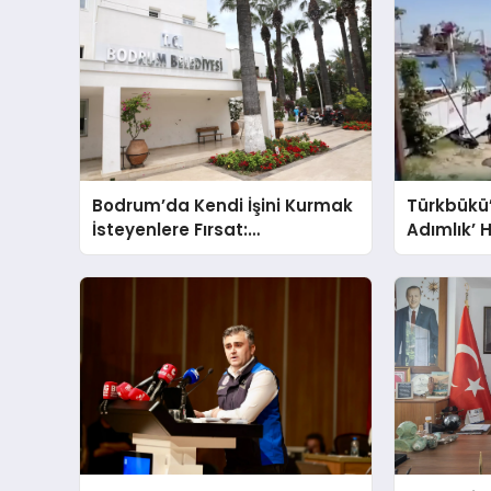
Bodrum’da Kendi İşini Kurmak
Türkbükü
İsteyenlere Fırsat:
Adımlık’ H
Belediyeden 15 Taşınmaz
Belediyed
Kiraya Veriliyor