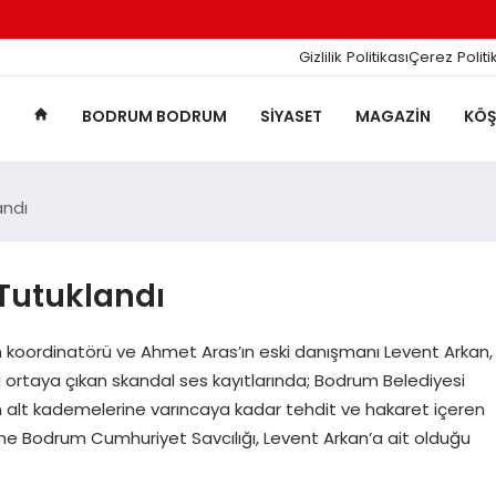
Gizlilik Politikası
Çerez Politi
BODRUM BODRUM
SIYASET
MAGAZIN
KÖŞ
andı
Tutuklandı
 koordinatörü ve Ahmet Aras’ın eski danışmanı Levent Arkan,
 ortaya çıkan skandal ses kayıtlarında; Bodrum Belediyesi
n alt kademelerine varıncaya kadar tehdit ve hakaret içeren
ine Bodrum Cumhuriyet Savcılığı, Levent Arkan’a ait olduğu