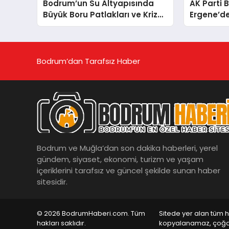
Bodrum’un Su Altyapısında
AK Parti 
Büyük Boru Patlakları ve Kriz
Ergene’d
Yönetimi Geride Kalıyor
“Yardım 
Siyasi Ma
Kınıyoru
Bodrum’dan Tarafsız Haber
Bodrum ve Muğla’dan son dakika haberleri, yerel
gündem, siyaset, ekonomi, turizm ve yaşam
içeriklerini tarafsız ve güncel şekilde sunan haber
sitesidir.
© 2026 BodrumHaberi.com. Tüm
Sitede yer alan tüm h
hakları saklıdır.
kopyalanamaz, çoğa