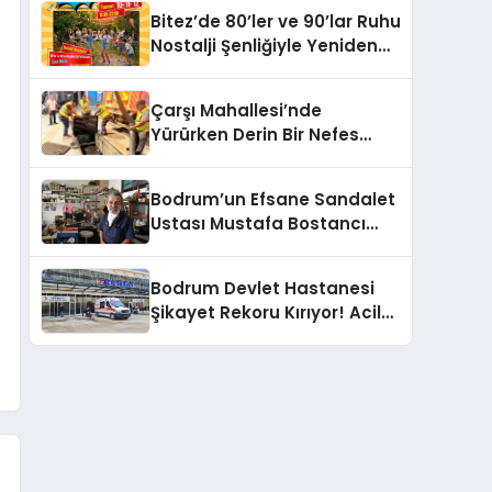
Sözü
Bitez’de 80’ler ve 90’lar Ruhu
Nostalji Şenliğiyle Yeniden
Canlanıyor!
Çarşı Mahallesi’nde
Yürürken Derin Bir Nefes
Alın!
Bodrum’un Efsane Sandalet
Ustası Mustafa Bostancı
Vefat Etti
Bodrum Devlet Hastanesi
Şikayet Rekoru Kırıyor! Acil
Servis, Hijyen ve Yoğunluk
Tepki Çekiyor!