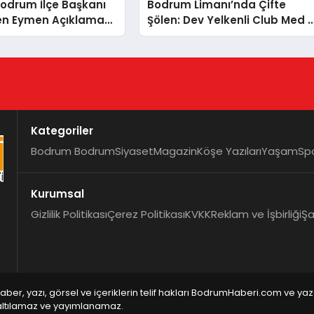
Bodrum İlçe Başkanı
Bodrum Limanı’nda Çifte
en Eymen Açıklaması:
Şölen: Dev Yelkenli Club Med 
Kampanyasının
ve Yüzen Şehir Aroya Geldi!
lzeme Yapılmasını
m”
Kategoriler
Bodrum Bodrum
Siyaset
Magazin
Köşe Yazıları
Yaşam
Sp
Kurumsal
Gizlilik Politikası
Çerez Politikası
KVKK
Reklam ve İşbirliği
Şa
aber, yazı, görsel ve içeriklerin telif hakları BodrumHaberi.com ve ya
ltılamaz ve yayımlanamaz.