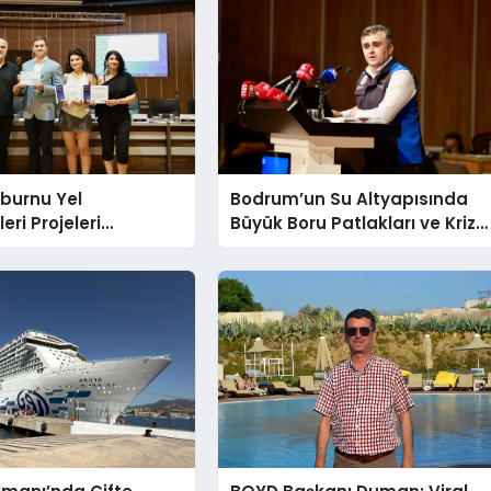
burnu Yel
Bodrum’un Su Altyapısında
eri Projeleri
Büyük Boru Patlakları ve Kriz
ildi
Yönetimi Geride Kalıyor