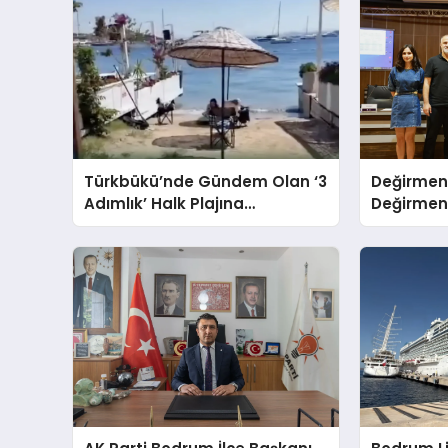
Türkbükü’nde Gündem Olan ‘3
Değirmen
Adımlık’ Halk Plajına
Değirmenl
Belediyeden Yanıt Geldi
Ödüllendir