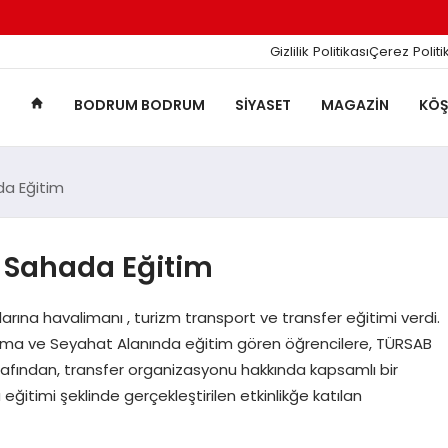
Gizlilik Politikası
Çerez Politi
BODRUM BODRUM
SIYASET
MAGAZIN
KÖŞ
da Eğitim
e Sahada Eğitim
na havalimanı , turizm transport ve transfer eğitimi verdi.
ama ve Seyahat Alanında eğitim gören öğrencilere, TÜRSAB
afından, transfer organizasyonu hakkında kapsamlı bir
ğitimi şeklinde gerçekleştirilen etkinlikğe katılan