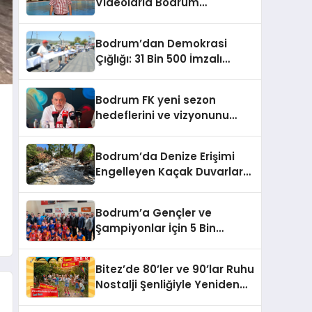
Videolarla Bodrum
Gerçeklerini Örtemezsiniz!
Bodrum’dan Demokrasi
Çığlığı: 31 Bin 500 İmzalı
İnsan Zinciri
Bodrum FK yeni sezon
hedeflerini ve vizyonunu
paylaştı
Bodrum’da Denize Erişimi
Engelleyen Kaçak Duvarlar
Yıkıldı
Bodrum’a Gençler ve
Şampiyonlar İçin 5 Bin
Metrekarelik Spor Salonu
Sözü
Bitez’de 80’ler ve 90’lar Ruhu
Nostalji Şenliğiyle Yeniden
Canlanıyor!