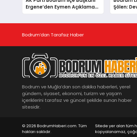
AK Parti Bodrum İlçe Başkanı
Bodrum L
Ergene’den Eymen Açıklaması:
Şölen: De
“Yardım Kampanyasının
ve Yüzen 
Siyasi Malzeme Yapılmasını
Kınıyorum”
Bodrum’dan Tarafsız Haber
Bodrum ve Muğla’dan son dakika haberleri, yerel
gündem, siyaset, ekonomi, turizm ve yaşam
içeriklerini tarafsız ve güncel şekilde sunan haber
sitesidir.
© 2026 BodrumHaberi.com. Tüm
Sitede yer alan tüm h
hakları saklıdır.
kopyalanamaz, çoğa