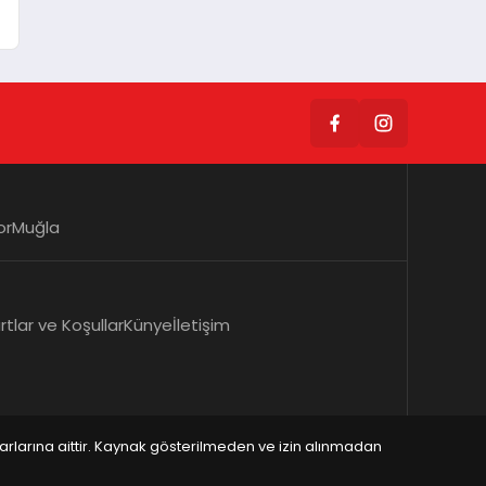
or
Muğla
rtlar ve Koşullar
Künye
İletişim
zarlarına aittir. Kaynak gösterilmeden ve izin alınmadan