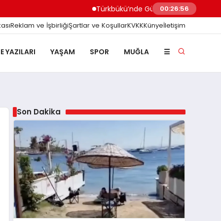
Türkbükü’nde Gündem Olan ‘3 Adımlık’ Halk 
00:26:56
kası
Reklam ve İşbirliği
Şartlar ve Koşullar
KVKK
Künye
İletişim
E YAZILARI
YAŞAM
SPOR
MUĞLA
☰
Son Dakika