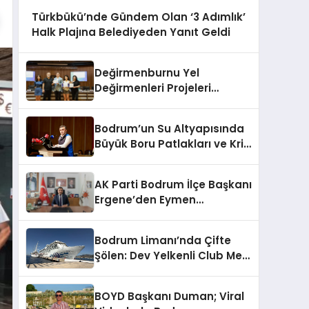
Türkbükü’nde Gündem Olan ‘3 Adımlık’
Halk Plajına Belediyeden Yanıt Geldi
Değirmenburnu Yel
Değirmenleri Projeleri
Ödüllendirildi
Bodrum’un Su Altyapısında
Büyük Boru Patlakları ve Kriz
Yönetimi Geride Kalıyor
AK Parti Bodrum İlçe Başkanı
Ergene’den Eymen
Açıklaması: “Yardım
Kampanyasının Siyasi
Bodrum Limanı’nda Çifte
Malzeme Yapılmasını
Şölen: Dev Yelkenli Club Med
Kınıyorum”
2 ve Yüzen Şehir Aroya
Geldi!
BOYD Başkanı Duman; Viral