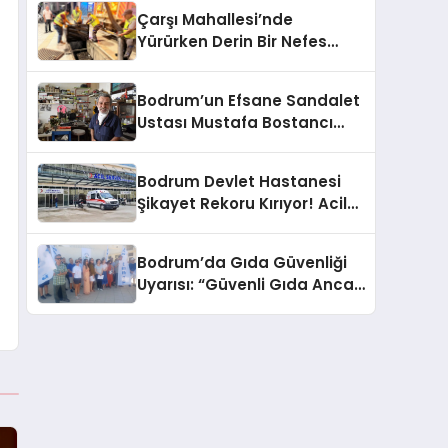
Çarşı Mahallesi’nde
Yürürken Derin Bir Nefes
Alın!
Bodrum’un Efsane Sandalet
Ustası Mustafa Bostancı
Vefat Etti
Bodrum Devlet Hastanesi
Şikayet Rekoru Kırıyor! Acil
Servis, Hijyen ve Yoğunluk
Tepki Çekiyor!
Bodrum’da Gıda Güvenliği
Uyarısı: “Güvenli Gıda Ancak
Gıda Mühendisiyle Mümkün”