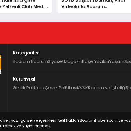
imanı’nda Çifte
BOYD Başkanı Duman; Viral
v Yelkenli Club Med 2
Videolarla Bodrum
Şehir Aroya Geldi!
Gerçeklerini Örtemezsiniz!
Kategoriler
Bodrum Bodrum
Siyaset
Magazin
Köşe Yazıları
Yaşam
Sp
Kurumsal
Gizlilik Politikası
Çerez Politikası
KVKK
Reklam ve İşbirliği
Şa
aber, yazı, görsel ve içeriklerin telif hakları BodrumHaberi.com ve ya
ltılamaz ve yayımlanamaz.