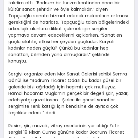
takdim etti. “Bodrum bir turizm kentinden önce bir
kültür sanat şehridir ve öyle kalmalıdır.” diyen
Topçuoğlu sanata hizmet edecek mekanların artması
gerektiğini de hatırlattı. Topçuoğlu talan bölgelerindeki
arkeolojik alanlara dikkat çekmek için sergiler
yapmaya devam edeceklerini açıklarken, “Sanat en
güçlü silahtır, etkisi her şeyden güçlüdür. Karyalı
kadınlar neden güçlü? Çünkü bu kadınlar hep
sanattan, bilimden yana olmuşlardır.” şeklinde
konuştu.
Sergiyi organize eden Mor Sanat Galerisi sahibi Semra
Gönül ise “Bodrum Ticaret Odası bu kadar güzel bir
galeride bizi ağırladığı için hepimiz çok mutluyuz.
Hamdi hocamız Muğla’nın gerçek bir değeri şair, yazar,
edebiyatçı güzel insan… Şiirleri ile görsel sanatlar
sergimize renk kattığı için kendisine de ayrıca çok
teşekkür ederiz.” dedi.
Resim, şiir, mozaik, vitray eserlerinin yer aldığı Zefir
sergisi 19 Nisan Cuma gününe kadar Bodrum Ticaret