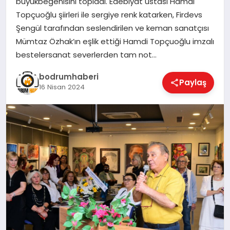
büyükbeğenisini topladı. Edebiyat ustası Hamdi
Topçuoğlu şiirleri ile sergiye renk katarken, Firdevs
KÖŞE YAZILARI
Şengül tarafından seslendirilen ve keman sanatçısı
Mümtaz Özhak’ın eşlik ettiği Hamdi Topçuoğlu imzalı
bestelersanat severlerden tam not…
YAŞAM
bodrumhaberi
Paylaş
16 Nisan 2024
SPOR
MUĞLA
☰