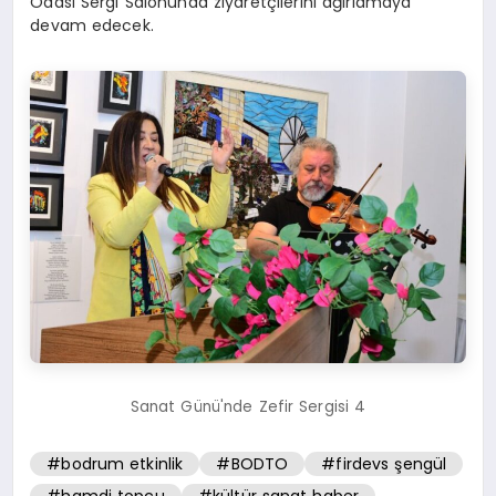
Odası Sergi Salonunda ziyaretçilerini ağırlamaya
devam edecek.
Sanat Günü'nde Zefir Sergisi 4
#bodrum etkinlik
#BODTO
#firdevs şengül