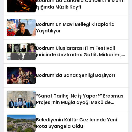
Bodrum’da Candela Concert ile Mum
Işığında Müzik Keyfi
Bodrum’un Mavi Belleği Kitaplarla
Yaşatılıyor
Bodrum Uluslararası Film Festivali
jürisinde dev kadro: Gatlif, Mirkarimi,
Uçansu, Atasoy, Jalladeau
Bodrum’da Sanat Şenliği Başlıyor!
“Sanat Tarihçi Ne İş Yapar?” Erasmus
Projesi’nin Muğla ayağı MSKÜ’de
Yapıldı
Belediyenin Kültür Gezilerinde Yeni
Rota Syangela Oldu