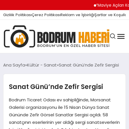
“Maviye Açılan Kapı” Turgu
Gizlilik Politikası
Çerez Politikası
Reklam ve İşbirliği
Şartlar ve Koşullar
Ana Sayfa
Kültür - Sanat
Sanat Günü’nde Zefir Sergisi
BODRUM BODRUM
Sanat Günü’nde Zefir Sergisi
Bodrum Ticaret Odası ev sahipliğinde, Morsanat
SIYASET
Galerisi organizasyonu ile 15 Nisan Dünya Sanat
Gününde Zefir Görsel Sanatlar Sergisi açıldı. 58
MAGAZIN
sanatçının eserlerinin yer aldığı sergi sanatseverlerin