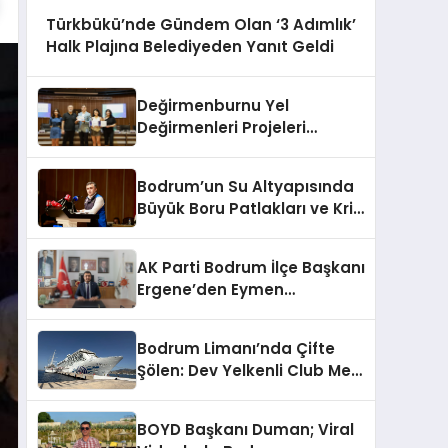
Türkbükü’nde Gündem Olan ‘3 Adımlık’
Halk Plajına Belediyeden Yanıt Geldi
Değirmenburnu Yel
Değirmenleri Projeleri
Ödüllendirildi
Bodrum’un Su Altyapısında
Büyük Boru Patlakları ve Kriz
Yönetimi Geride Kalıyor
AK Parti Bodrum İlçe Başkanı
Ergene’den Eymen
Açıklaması: “Yardım
Kampanyasının Siyasi
Bodrum Limanı’nda Çifte
Malzeme Yapılmasını
Şölen: Dev Yelkenli Club Med
Kınıyorum”
2 ve Yüzen Şehir Aroya
Geldi!
BOYD Başkanı Duman; Viral