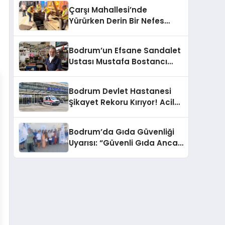
Çarşı Mahallesi’nde
Yürürken Derin Bir Nefes
Alın!
Bodrum’un Efsane Sandalet
Ustası Mustafa Bostancı
Vefat Etti
Bodrum Devlet Hastanesi
Şikayet Rekoru Kırıyor! Acil
Servis, Hijyen ve Yoğunluk
Tepki Çekiyor!
Bodrum’da Gıda Güvenliği
Uyarısı: “Güvenli Gıda Ancak
Gıda Mühendisiyle Mümkün”