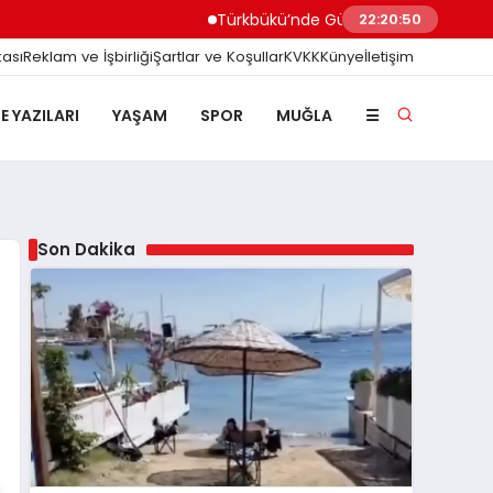
Türkbükü’nde Gündem Olan ‘3 Adımlık’ Halk Plajın
22:20:51
kası
Reklam ve İşbirliği
Şartlar ve Koşullar
KVKK
Künye
İletişim
E YAZILARI
YAŞAM
SPOR
MUĞLA
☰
Son Dakika