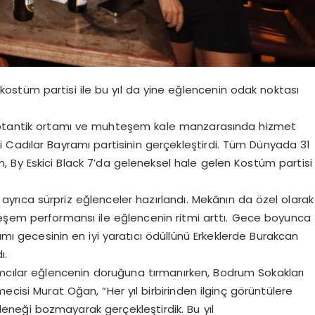
 kostüm partisi ile bu yıl da yine eğlencenin odak noktası
ın otantik ortamı ve muhteşem kale manzarasında hizmet
ği Cadılar Bayramı partisinin gerçekleştirdi. Tüm Dünyada 31
, By Eskici Black 7’da geleneksel hale gelen Kostüm partisi
 ayrıca sürpriz eğlenceler hazırlandı. Mekânın da özel olarak
eşem performansı ile eğlencenin ritmi arttı. Gece boyunca
ramı gecesinin en iyi yaratıcı ödüllünü Erkeklerde Burakcan
ı.
lımcılar eğlencenin doruğuna tırmanırken, Bodrum Sokakları
mecisi Murat Oğan, “Her yıl birbirinden ilginç görüntülere
leneği bozmayarak gerçekleştirdik. Bu yıl