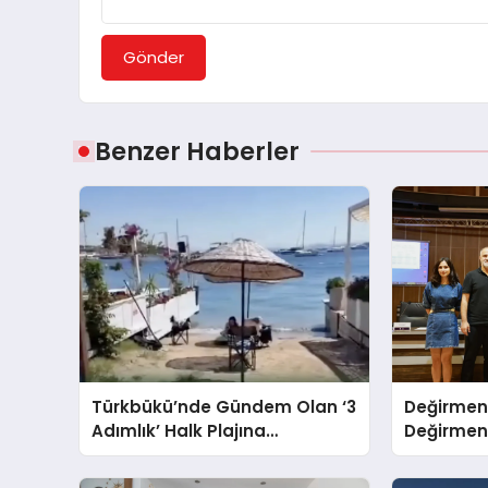
Gönder
Benzer Haberler
Türkbükü’nde Gündem Olan ‘3
Değirmen
Adımlık’ Halk Plajına
Değirmenl
Belediyeden Yanıt Geldi
Ödüllendir