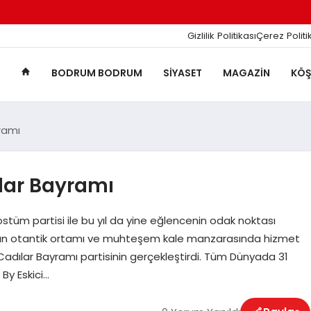
Gizlilik Politikası
Çerez Politi
BODRUM BODRUM
SIYASET
MAGAZIN
KÖŞ
yramı
ılar Bayramı
ostüm partisi ile bu yıl da yine eğlencenin odak noktası
sının otantik ortamı ve muhteşem kale manzarasında hizmet
i Cadılar Bayramı partisinin gerçekleştirdi. Tüm Dünyada 31
By Eskici…