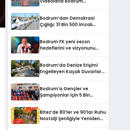
Videolarla Bodrum
Gerçeklerini Örtemezsiniz!
Bodrum’dan Demokrasi
Çığlığı: 31 Bin 500 İmzalı
İnsan Zinciri
Bodrum FK yeni sezon
hedeflerini ve vizyonunu
paylaştı
Bodrum’da Denize Erişimi
Engelleyen Kaçak Duvarlar
Yıkıldı
Bodrum’a Gençler ve
Şampiyonlar İçin 5 Bin
Metrekarelik Spor Salonu
Sözü
Bitez’de 80’ler ve 90’lar Ruhu
Nostalji Şenliğiyle Yeniden
Canlanıyor!