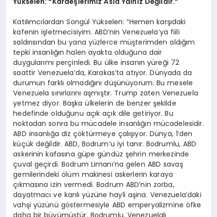
Yükselen: “Kardeşlerimiz Asla Yalnız Değildir.”
Katılımcılardan Songül Yükselen: “Hemen karşıdaki
kafenin işletmecisiyim. ABD’nin Venezuela’ya fiili
saldırısından bu yana yüzlerce müşterimden aldığım
tepki insanlığın halen ayakta olduğuna dair
duygularımı perçinledi. Bu ülke insanın yüreği 72
saattir Venezuela’da, Karakas’ta atıyor. Dünyada da
durumun farklı olmadığını düşünüyorum. Bu mesele
Venezuela sınırlarını aşmıştır. Trump zaten Venezuela
yetmez diyor. Başka ülkelerin de benzer şekilde
hedefinde olduğunu açık açık dile getiriyor. Bu
noktadan sonra bu mücadele insanlığın mücadelesidir.
ABD insanlığa diz çöktürmeye çalışıyor. Dünya, 1’den
küçük değildir. ABD, Bodrum’u iyi tanır. Bodrumlu, ABD
askerinin kafasına güpe gündüz şehrin merkezinde
çuval geçirdi. Bodrum Limanı’na gelen ABD savaş
gemilerindeki ölüm makinesi askerlerin karaya
çıkmasına izin vermedi. Bodrum ABD’nin zorba,
dayatmacı ve kanlı yüzüne hayli aşina. Venezuela’daki
vahşi yüzünü göstermesiyle ABD emperyalizmine öfke
daha bir büyümüştür. Bodrumlu, Venezuelalı