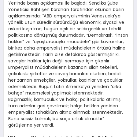
Yeri’nde basın açıklaması ile başladı. Sendika Şube
Yöneticisi Bahtışen Karahan tarafından okunan basın
açıklamasında; “ABD emperyalizminin Venezuela’ya
yönelik uzun süredir sürdürdüğü ekonomik, siyasal ve
askeri kuşatma; bugün açık bir saldırganlık ve tehdit
politikasına dönüşmüş durumdadır. “Demokrasi”, “insan
hakları” ve “uyuşturucuyla mücadele” gibi kavramlar,
bir kez daha emperyalist müdahalelerin örtüsü haline
getirilmektedir. Tarih bize defalarca göstermiştir ki;
savaşlar halklar için değil, sermaye için çıkarılır.
Emperyalist müdahalelerin kazananı silah tekelleri,
çokuluslu şirketler ve savaş baronları olurken; bedeli
her zaman emekçiler, yoksullar, kadınlar ve çocuklar
ödemektedir. Bugün Latin Amerika’ya yeniden “arka
bahçe” muamelesi yapılmak istenmektedir.
Bağımsızlık, kamuculuk ve halkçı politikalarla atılmış
tüm adımlar geri çevrilmek; bölge halkları yeniden
emperyalist tahakküm altına alınmak istenmektedir.
Buna sessiz kalmak, bu suça ortak olmaktır”
görüşlerine yer verdi.