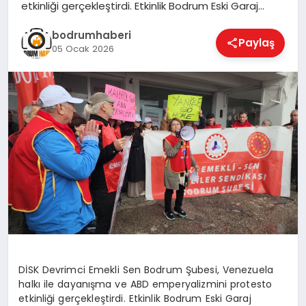
etkinliği gerçekleştirdi. Etkinlik Bodrum Eski Garaj…
KÖŞE YAZILARI
bodrumhaberi
Paylaş
05 Ocak 2026
YAŞAM
SPOR
MUĞLA
☰
DİSK Devrimci Emekli Sen Bodrum Şubesi, Venezuela
halkı ile dayanışma ve ABD emperyalizmini protesto
etkinliği gerçekleştirdi. Etkinlik Bodrum Eski Garaj