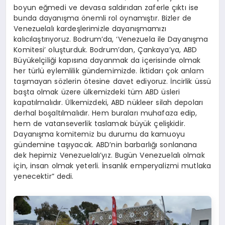
boyun eğmedi ve devasa saldırıdan zaferle çıktı ise
bunda dayanışma önemli rol oynamıştır. Bizler de
Venezuelalı kardeşlerimizle dayanışmamızı
kalıcılaştırıyoruz. Bodrum’da, ‘Venezuela ile Dayanışma
Komitesi’ oluşturduk. Bodrum’dan, Çankaya’ya, ABD
Büyükelçiliği kapısına dayanmak da içerisinde olmak
her türlü eylemlilik gündemimizde. İktidarı çok anlam
taşımayan sözlerin ötesine davet ediyoruz. İncirlik üssü
başta olmak üzere ülkemizdeki tüm ABD üsleri
kapatılmalıdır. Ülkemizdeki, ABD nükleer silah depoları
derhal boşaltılmalıdır. Hem buraları muhafaza edip,
hem de vatanseverlik taslamak büyük çelişkidir.
Dayanışma komitemiz bu durumu da kamuoyu
gündemine taşıyacak. ABD’nin barbarlığı sonlanana
dek hepimiz Venezuelalı’yız. Bugün Venezuelalı olmak
için, insan olmak yeterli. İnsanlık emperyalizmi mutlaka
yenecektir” dedi.