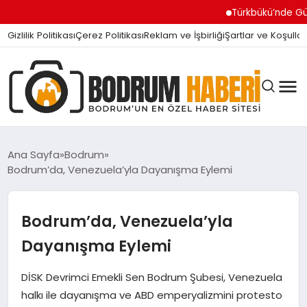
Türkbükü’nde Gündem Ola
Gizlilik Politikası
Çerez Politikası
Reklam ve İşbirliği
Şartlar ve Koşullar
Ana Sayfa
Bodrum
Bodrum’da, Venezuela’yla Dayanışma Eylemi
BODRUM BODRUM
Bodrum’da, Venezuela’yla
SIYASET
Dayanışma Eylemi
DİSK Devrimci Emekli Sen Bodrum Şubesi, Venezuela
MAGAZIN
halkı ile dayanışma ve ABD emperyalizmini protesto