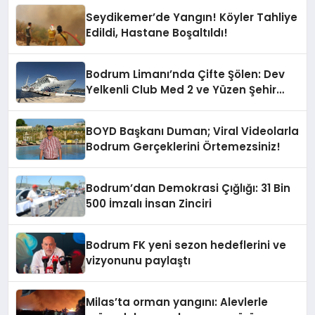
Malzeme Yapılmasını Kınıyorum”
Seydikemer’de Yangın! Köyler Tahliye
Edildi, Hastane Boşaltıldı!
Bodrum Limanı’nda Çifte Şölen: Dev
Yelkenli Club Med 2 ve Yüzen Şehir
Aroya Geldi!
BOYD Başkanı Duman; Viral Videolarla
Bodrum Gerçeklerini Örtemezsiniz!
Bodrum’dan Demokrasi Çığlığı: 31 Bin
500 İmzalı İnsan Zinciri
Bodrum FK yeni sezon hedeflerini ve
vizyonunu paylaştı
Milas’ta orman yangını: Alevlerle