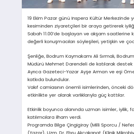
19 Ekim Pazar günü Inspera Kültür Merkezinde y
kesiminden ziyaretçileri bir araya getirerek iyil
Sabah 11.00’de başlayan ve akşam saatlerine ka
değerli konuşmacıları söyleşileri, yetişkin ve çocuk
Şenliğe, Bodrum Kaymakamı Ali Sırmalı, Bodru
Müdürü Mehmet Darendeli de katılarak destek v
Ayrıca Gazeteci-Yazar Ayşe Arman ve eşi Ömer 
katkıda bulundular.
Vakıf camiasının önemli isimlerinden, önceki 
etkinlikte yer alarak varlıklarıyla güç kattılar.
Etkinlik boyunca alanında uzman isimler, iyilik, 
katılımcılara ilham verdi.
Programda Bilge Çingigiray (Milli Sporcu / Nef
(Yazar), Uzm. Dr. Ebru Akçakanat (Klinik Mikrob