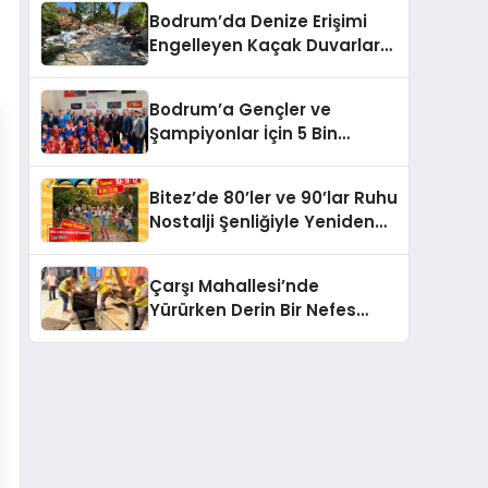
Bodrum’da Denize Erişimi
Engelleyen Kaçak Duvarlar
Yıkıldı
Bodrum’a Gençler ve
Şampiyonlar İçin 5 Bin
Metrekarelik Spor Salonu
Sözü
Bitez’de 80’ler ve 90’lar Ruhu
Nostalji Şenliğiyle Yeniden
Canlanıyor!
Çarşı Mahallesi’nde
Yürürken Derin Bir Nefes
Alın!