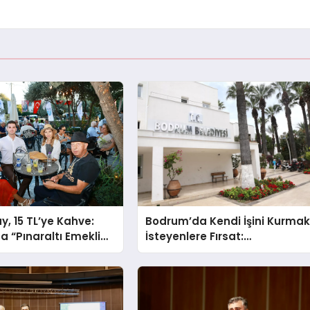
y, 15 TL’ye Kahve:
Bodrum’da Kendi İşini Kurma
 “Pınaraltı Emekli
İsteyenlere Fırsat:
larını Açtı
Belediyeden 15 Taşınmaz
Kiraya Veriliyor