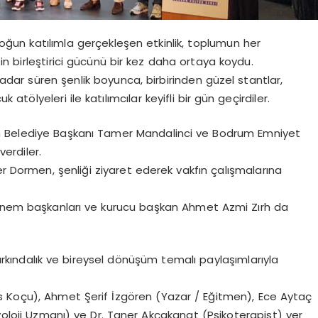
oğun katılımla gerçekleşen etkinlik, toplumun her
iğin birleştirici gücünü bir kez daha ortaya koydu.
dar süren şenlik boyunca, birbirinden güzel stantlar,
 atölyeleri ile katılımcılar keyifli bir gün geçirdiler.
m Belediye Başkanı Tamer Mandalinci ve Bodrum Emniyet
erdiler.
Dormen, şenliği ziyaret ederek vakfın çalışmalarına
dönem başkanları ve kurucu başkan Ahmet Azmi Zırh da
farkındalık ve bireysel dönüşüm temalı paylaşımlarıyla
es Koçu), Ahmet Şerif İzgören (Yazar / Eğitmen), Ece Aytaç
iyoloji Uzmanı) ve Dr. Taner Akçakanat (Psikoterapist) yer