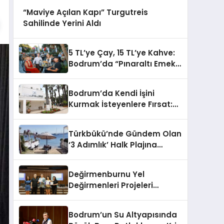
“Maviye Açılan Kapı” Turgutreis
Sahilinde Yerini Aldı
5 TL’ye Çay, 15 TL’ye Kahve:
Bodrum’da “Pınaraltı Emekli
Kafe” Kapılarını Açtı
Bodrum’da Kendi İşini
Kurmak İsteyenlere Fırsat:
Belediyeden 15 Taşınmaz
Kiraya Veriliyor
Türkbükü’nde Gündem Olan
‘3 Adımlık’ Halk Plajına
Belediyeden Yanıt Geldi
Değirmenburnu Yel
Değirmenleri Projeleri
Ödüllendirildi
Bodrum’un Su Altyapısında