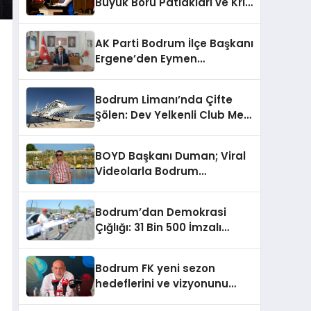
Büyük Boru Patlakları ve Kriz
Yönetimi Geride Kalıyor
AK Parti Bodrum İlçe Başkanı
Ergene’den Eymen
Açıklaması: “Yardım
Kampanyasının Siyasi
Bodrum Limanı’nda Çifte
Malzeme Yapılmasını
Şölen: Dev Yelkenli Club Med
Kınıyorum”
2 ve Yüzen Şehir Aroya
Geldi!
BOYD Başkanı Duman; Viral
Videolarla Bodrum
Gerçeklerini Örtemezsiniz!
Bodrum’dan Demokrasi
Çığlığı: 31 Bin 500 İmzalı
İnsan Zinciri
Bodrum FK yeni sezon
hedeflerini ve vizyonunu
paylaştı