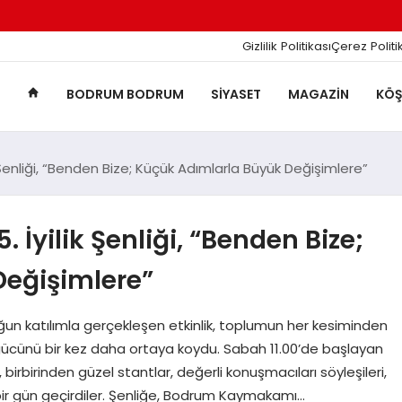
Gizlilik Politikası
Çerez Politi
BODRUM BODRUM
SIYASET
MAGAZIN
KÖŞ
k Şenliği, “Benden Bize; Küçük Adımlarla Büyük Değişimlere”
 İyilik Şenliği, “Benden Bize;
Değişimlere”
ğun katılımla gerçekleşen etkinlik, toplumun her kesiminden
rici gücünü bir kez daha ortaya koydu. Sabah 11.00’de başlayan
irbirinden güzel stantlar, değerli konuşmacıları söyleşileri,
li bir gün geçirdiler. Şenliğe, Bodrum Kaymakamı…