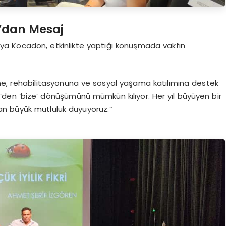
’dan Mesaj
lya Kocadon, etkinlikte yaptığı konuşmada vakfın
imine, rehabilitasyonuna ve sosyal yaşama katılımına destek
‘ben’den ‘bize’ dönüşümünü mümkün kılıyor. Her yıl büyüyen bir
ktan büyük mutluluk duyuyoruz.”