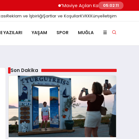
“Maviye Açılan Kapı” Turgutreis Sahilinde Yerini
05:02:12
kası
Reklam ve İşbirliği
Şartlar ve Koşullar
KVKK
Künye
İletişim
E YAZILARI
YAŞAM
SPOR
MUĞLA
☰
Son Dakika