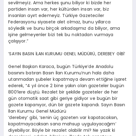
sevilmeyiz. Ama herkes şunu biliyor ki bizde her
partiden insan var, her kültürden insan var, biz
insanları ayırt edemeyiz. Türkiye Gazeteciler
Federasyonu siyasete alet olmaz, bunu yıllarca
söyledik ve bunu birçok arkadaşımız da biliyor, ama
işine gelmeyenler bizi tek bu noktadan vurmaya
çalışıyor.”
‘SAYIN BASIN İLAN KURUMU GENEL MÜDÜRÜ, DEREBEY GİBİ’
Genel Başkan Karaca, bugün Türkiye’de Anadolu
basınını batıran Basın İlan Kurumu’nun hala daha
utanmadan şubeler kapatmaya devam ettiğine işaret
ederek, “4 yıl önce 2 bine yakın olan gazeteler bugün
800’lere düştü. Rezalet bir şekilde gazeteler de her
gün otomatik saat gibi geriye gidiyor ve bugün bir
gazete kapanıyor, dün bir gazete kapandı. Sayın Basın
İlan Kurumu Genel Müdürü
‘derebey’ gibi, ‘senin üç gazeten var kapatacaksın,
kapatmayacaksan sana mahsup uygulayacağım’
diyebiliyor. Böyle bir rezalet olabilir mi? Ne yazık ki