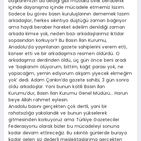
başkanımızın da dediği gibi mutlaka birlik beraberlik
içinde dayanışma içinde mücadele etmemiz lazım.
Sadece bu görev basın kuruluşlarının dememek lazım
arkadaşlar, herkes sıkıntıya düştüğü zaman bağırıyor
ama haydi beraber hareket edelim denildiği zaman
arkada kimse yok, neden bazı arkadaşlarımız iktidar
sopasından korkuyor? Bu Basın İlan Kurumu,
Anadolu’da yayınlanan gazete sahiplerini verem etti,
kanser etti ve bir arkadaşımızı resmen öldürdü. O
arkadaşımız derdinden öldü, üç gün önce beni aradı
ve ‘başkanım ölüyorum, bittim, kağıt parası yok, ne
yapacağım, yemin ediyorum akşam yiyecek ekmeğim
yok’ dedi. Adam Çankırı’da gazete sahibi, 3 gün sonra
öldü arkadaşlar. Yani bunun katili Basın İlan
Kurumu’dur, Basın İlan Kurumu Genel Müdürü… Harun
beye Allah rahmet eylesin.
Anadolu basını gerçekten çok dertli, yani bir
rahatsızlığa yakalandık ve bunun yükselerek
gitmesinden korkuyoruz ama Türkiye Gazeteciler
Federasyonu olarak bizler bu mücadeleyi sonuna
kadar devam ettireceğiz. Bu sıkıntılı günlerde buraya
kadar gelen siz değerli meslektaşlarıma gerçekten