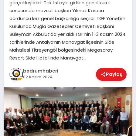
gerçekleştirildi. Tek listeyle gidilen genel kurul
sonucunda mevcut başkan Yılmaz Karaca
KÖŞE YAZILARI
dördüncü kez genel başkanlığa seçildi. TGF Yönetim
Kurulunda Muğla Gazeteciler Cemiyeti Başkanı
Süleyman Akbulut’da yer aldı TGF’nin 1-3 Kasım 2024
YAŞAM
tarihlerinde Antalya’nın Manavgat ilçesinin Side
Mahallesi Titreyengöl bölgesindeki Megasaray
Resort Side Hoteli’nde Manavgat…
SPOR
bodrumhaberi
Paylaş
02 Kasım 2024
MUĞLA
☰