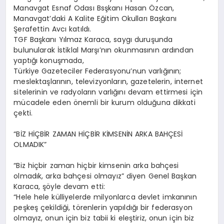
Manavgat Esnaf Odası Bsşkanı Hasan Özcan,
Manavgat’daki A Kalite Eğitim Okulları Başkanı
Şerafettin Avcı katıldı.
TGF Başkanı Yılmaz Karaca, saygı duruşunda
bulunularak İstiklal Marşı’nın okunmasının ardından
yaptığı konuşmada,
Türkiye Gazeteciler Federasyonu’nun varlığının;
meslektaşlarının, televizyonların, gazetelerin, internet
sitelerinin ve radyoların varlığını devam ettirmesi için
mücadele eden önemli bir kurum olduğuna dikkati
çekti.
“BİZ HİÇBİR ZAMAN HİÇBİR KİMSENİN ARKA BAHÇESİ
OLMADIK”
“Biz hiçbir zaman hiçbir kimsenin arka bahçesi
olmadık, arka bahçesi olmayız” diyen Genel Başkan
Karaca, şöyle devam etti:
“Hele hele külliyelerde milyonlarca devlet imkanının
peşkeş çekildiği, törenlerin yapıldığı bir federasyon
olmayız, onun için biz tabii ki eleştiriz, onun için biz