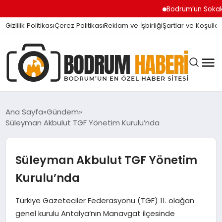
Bodrum’un Sokak Canları 
Gizlilik Politikası
Çerez Politikası
Reklam ve İşbirliği
Şartlar ve Koşullar
Ana Sayfa
Gündem
Süleyman Akbulut TGF Yönetim Kurulu’nda
BODRUM BODRUM
Süleyman Akbulut TGF Yönetim
SIYASET
Kurulu’nda
Türkiye Gazeteciler Federasyonu (TGF) 11. olağan
MAGAZIN
genel kurulu Antalya’nın Manavgat ilçesinde