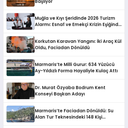
Başlıyor
Muğla ve Kıyı Şeridinde 2026 Turizm
Alarmı: Esnaf ve Emekçi Krizin Eşiğinde
mi?
Korkutan Karavan Yangını: İki Araç Kül
Oldu, Faciadan Dönüldü
Marmaris’te Milli Gurur: 634 Yüzücü
Ay-Yıldızlı Forma Hayaliyle Kulaç Attı
Dr. Murat Özyaba Bodrum Kent
Konseyi Başkan Adayı
Marmaris’te Faciadan Dönüldü: Su
Alan Tur Teknesindeki 148 Kişi
Operasyonla Kurtarıldı