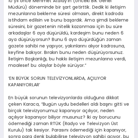
10 yıl önce Mehmet Atalay’ın (önceki BİK Genel
Müdürü) döneminde bir şart getirttik. Dedik ki iletişim
mezunlarına bekleme süresi olmasın, direkt kadroda
istihdam edilsin ve bunu başardık. Ama şimdi bekleme
süresini, bir gazetenin nitelik kazanması için bu süre
arkadaşlar 6 aya düşürüldü, kardeşim bunu neden 6
aya düşürüyorsun? Bunu 6 aya düşürdüğün zaman
gazete sahibi ne yapıyor, yakınlarını alıyor kadrosuna,
keyfine bakıyor. Bırakın bunu neden düşürüyorsunuz.
İletişim Başkanlığı, bu hakkı iletişim mezunlarına verdi,
maalesef bu olaylar böyle sürüyor.”
‘EN BÜYÜK SORUN TELEVİZYONLARDA, AÇILIYOR
KAPANIYORLAR’
En büyük sorunun televizyonlarda olduğuna dikkat
çeken Karaca, “Bugün uydu bedelleri aldı başını gitti ve
birçok televizyonumuz kapanıyor açılıyor, neden
açılıyor kapanıyor biliyor musunuz? İki ay borucunu
ödemediği zaman RTÜK (Radyo ve Televizyon Üst
Kurulu) tak kesiyor. Parasını ödemediği için kapanıyor,
sonra para denk bulabilirse televizyon sahibi açıyor, bu