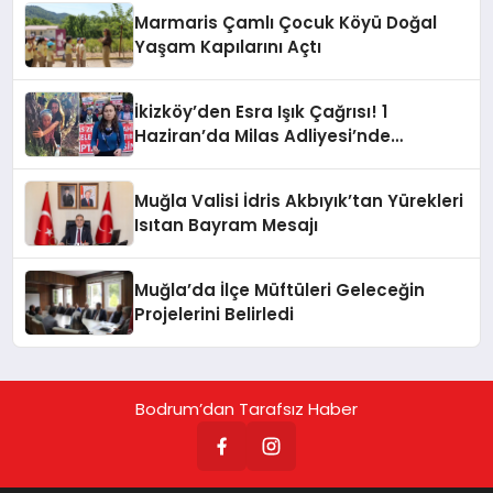
Marmaris Çamlı Çocuk Köyü Doğal
Yaşam Kapılarını Açtı
İkizköy’den Esra Işık Çağrısı! 1
Haziran’da Milas Adliyesi’nde
Buluşuyoruz
Muğla Valisi İdris Akbıyık’tan Yürekleri
Isıtan Bayram Mesajı
Muğla’da İlçe Müftüleri Geleceğin
Projelerini Belirledi
Bodrum’dan Tarafsız Haber