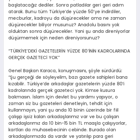
başlatacağız dediler. Sonra patladılar geri geri adım
atarak. Bunu tüm Türkiye’de yüzde 50’ye indirdiler,
mecburlar, kadroyu da düşürecekler ama ne zaman
düşürecekler biliyor musunuz? Anadolu basını yok
olduktan sonra düşürecekler. Yani şu anda direniyorlar
düşürmemek için neden direniyorsunuz?
“TÜRKİYE’DEKİ GAZETELERİN YÜZDE 80’İNİN KADROLARINDA
GERÇEK GAZETECİ YOK”
Genel Başkan Karaca, konuşmasını, şöyle sürdürdü:
“Şu gerçeği de söyleyelim, bazı gazete sahipleri bana
kızabilir. Türkiye’de arkadaşlar gazetelerin yüzde 80’i
kadrolarında gerçek gazeteci yok. Kimse kusura
bakmasın. İslam için devlet bu yardımı yapıyor, o
zaman siz bu gazeteleri denetleyin, tehdit için
kullanmayın, yani şu anda 10 binin üzerinde bir fiil
çalışıp işsiz kalan arkadaşlarımız var ve bu çalışan
arkadaşlarımız da 10 bin-15 bin TL maaşla çalışıyorlar,
kartları da muhasebecinin cebinde. Burada olan
arkadaşlarımızda da vardır ve yatırılıp para geri