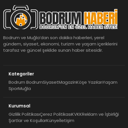
Bodrum ve Muğla’dan son dakika haberleri, yerel
gündem, siyaset, ekonomi, turizm ve yaşam içeriklerini
tarafsız ve güncel şekilde sunan haber sitesidir.
Kategoriler
Bodrum Bodrum
Siyaset
Magazin
Köşe Yazıları
Yaşam
Spor
Muğla
Kurumsal
Gizlilik Politikası
Çerez Politikası
KVKK
Reklam ve İşbirliği
Şartlar ve Koşullar
Künye
İletişim