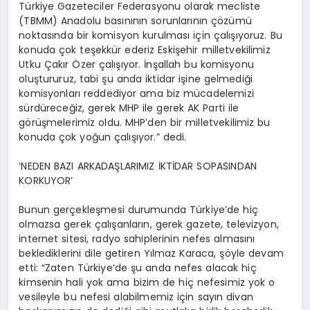
Türkiye Gazeteciler Federasyonu olarak mecliste
(TBMM) Anadolu basınının sorunlarının çözümü
noktasında bir komisyon kurulması için çalışıyoruz. Bu
konuda çok teşekkür ederiz Eskişehir milletvekilimiz
Utku Çakır Özer çalışıyor. İnşallah bu komisyonu
oluştururuz, tabi şu anda iktidar işine gelmediği
komisyonları reddediyor ama biz mücadelemizi
sürdüreceğiz, gerek MHP ile gerek AK Parti ile
görüşmelerimiz oldu. MHP’den bir milletvekilimiz bu
konuda çok yoğun çalışıyor.” dedi.
‘NEDEN BAZI ARKADAŞLARIMIZ İKTİDAR SOPASINDAN
KORKUYOR’
Bunun gerçekleşmesi durumunda Türkiye’de hiç
olmazsa gerek çalışanların, gerek gazete, televizyon,
internet sitesi, radyo sahiplerinin nefes almasını
beklediklerini dile getiren Yılmaz Karaca, şöyle devam
etti: “Zaten Türkiye’de şu anda nefes alacak hiç
kimsenin hali yok ama bizim de hiç nefesimiz yok o
vesileyle bu nefesi alabilmemiz için sayın divan