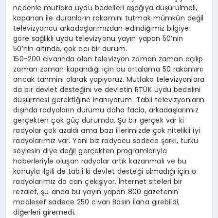
nedenle mutlaka uydu bedelleri aşağıya düşürülmeli,
kapanan ile duranların rakamını tutmak mümkün değil
televizyoncu arkadaşlarımızdan edindiğimiz bilgiye
göre sağlıklı uydu televizyonu yayın yapan 50’nin
50’nin altında, çok acı bir durum.
150-200 civarında olan televizyon zaman zaman açılıp
zaman zaman kapandığı için bu ortalama 50 rakamını
ancak tahmini olarak yapıyoruz. Mutlaka televizyonlara
da bir devlet desteğini ve devletin RTÜK uydu bedelini
düşürmesi gerektiğine inanıyorum. Tabii televizyonların
dışında radyoların durumu daha facia, arkadaşlarımız
gerçekten çok güç durumda. Şu bir gerçek var ki
radyolar çok azaldı ama bazı illerimizde çok nitelikli iyi
radyolarımız var. Yani biz radyocu sadece şarkı, türkü
söylesin diye değil gerçekten programlarıyla
haberleriyle oluşan radyolar artık kazanmalı ve bu
konuyla ilgili de tabii ki devlet desteği olmadığı için o
radyolarımız da can çekişiyor. İnternet siteleri bir
rezalet, şu anda bu yayın yapan 800 gazetenin
maalesef sadece 250 civarı Basın İlana girebildi,
diğerleri giremedi.