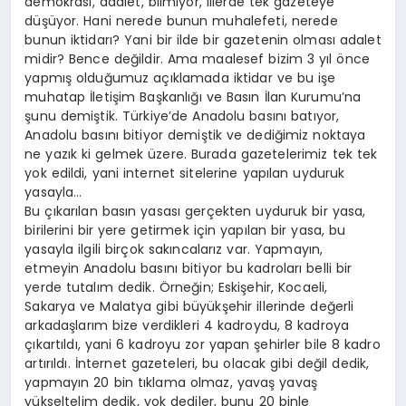
demokrasi, adalet, bilmiyor, illerde tek gazeteye
düşüyor. Hani nerede bunun muhalefeti, nerede
bunun iktidarı? Yani bir ilde bir gazetenin olması adalet
midir? Bence değildir. Ama maalesef bizim 3 yıl önce
yapmış olduğumuz açıklamada iktidar ve bu işe
muhatap İletişim Başkanlığı ve Basın İlan Kurumu’na
şunu demiştik. Türkiye’de Anadolu basını batıyor,
Anadolu basını bitiyor demiştik ve dediğimiz noktaya
ne yazık ki gelmek üzere. Burada gazetelerimiz tek tek
yok edildi, yani internet sitelerine yapılan uyduruk
yasayla…
Bu çıkarılan basın yasası gerçekten uyduruk bir yasa,
birilerini bir yere getirmek için yapılan bir yasa, bu
yasayla ilgili birçok sakıncalarız var. Yapmayın,
etmeyin Anadolu basını bitiyor bu kadroları belli bir
yerde tutalım dedik. Örneğin; Eskişehir, Kocaeli,
Sakarya ve Malatya gibi büyükşehir illerinde değerli
arkadaşlarım bize verdikleri 4 kadroydu, 8 kadroya
çıkartıldı, yani 6 kadroyu zor yapan şehirler bile 8 kadro
artırıldı. İnternet gazeteleri, bu olacak gibi değil dedik,
yapmayın 20 bin tıklama olmaz, yavaş yavaş
yükseltelim dedik, yok dediler, bunu 20 binle