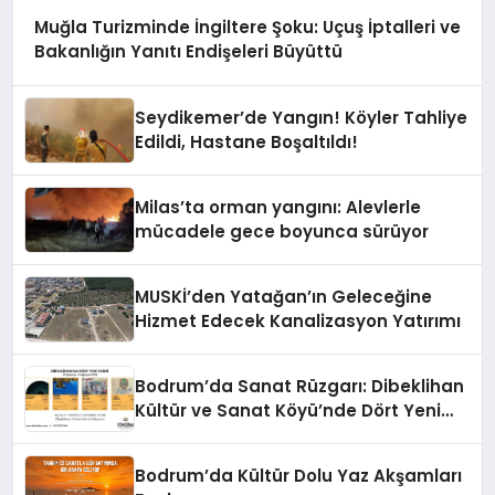
Muğla Turizminde İngiltere Şoku: Uçuş İptalleri ve
Bakanlığın Yanıtı Endişeleri Büyüttü
Seydikemer’de Yangın! Köyler Tahliye
Edildi, Hastane Boşaltıldı!
Milas’ta orman yangını: Alevlerle
mücadele gece boyunca sürüyor
MUSKİ’den Yatağan’ın Geleceğine
Hizmet Edecek Kanalizasyon Yatırımı
Bodrum’da Sanat Rüzgarı: Dibeklihan
Kültür ve Sanat Köyü’nde Dört Yeni
Sergi Kapılarını Açıyor
Bodrum’da Kültür Dolu Yaz Akşamları