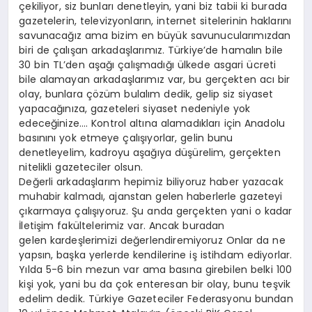
çekiliyor, siz bunları denetleyin, yani biz tabii ki burada
gazetelerin, televizyonların, internet sitelerinin haklarını
savunacağız ama bizim en büyük savunucularımızdan
biri de çalışan arkadaşlarımız. Türkiye’de hamalın bile
30 bin TL’den aşağı çalışmadığı ülkede asgari ücreti
bile alamayan arkadaşlarımız var, bu gerçekten acı bir
olay, bunlara çözüm bulalım dedik, gelip siz siyaset
yapacağınıza, gazeteleri siyaset nedeniyle yok
edeceğinize…. Kontrol altına alamadıkları için Anadolu
basınını yok etmeye çalışıyorlar, gelin bunu
denetleyelim, kadroyu aşağıya düşürelim, gerçekten
nitelikli gazeteciler olsun.
Değerli arkadaşlarım hepimiz biliyoruz haber yazacak
muhabir kalmadı, ajanstan gelen haberlerle gazeteyi
çıkarmaya çalışıyoruz. Şu anda gerçekten yani o kadar
İletişim fakültelerimiz var. Ancak buradan
gelen kardeşlerimizi değerlendiremiyoruz Onlar da ne
yapsın, başka yerlerde kendilerine iş istihdam ediyorlar.
Yılda 5-6 bin mezun var ama basına girebilen belki 100
kişi yok, yani bu da çok enteresan bir olay, bunu teşvik
edelim dedik. Türkiye Gazeteciler Federasyonu bundan